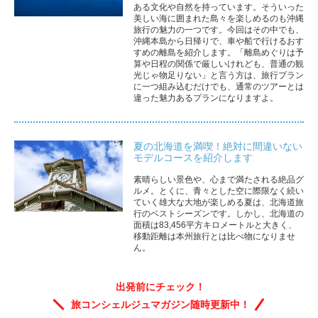
ある文化や自然を持っています。そういった
美しい海に囲まれた島々を楽しめるのも沖縄
旅行の魅力の一つです。今回はその中でも、
沖縄本島から日帰りで、車や船で行けるおす
すめの離島を紹介します。「離島めぐりは予
算や日程の関係で厳しいけれども、普通の観
光じゃ物足りない」と言う方は、旅行プラン
に一つ組み込むだけでも、通常のツアーとは
違った魅力あるプランになりますよ。
夏の北海道を満喫！絶対に間違いない
モデルコースを紹介します
素晴らしい景色や、心まで満たされる絶品グ
ルメ。とくに、青々とした空に際限なく続い
ていく雄大な大地が楽しめる夏は、北海道旅
行のベストシーズンです。しかし、北海道の
面積は83,456平方キロメートルと大きく、
移動距離は本州旅行とは比べ物になりませ
ん。
出発前にチェック！
旅コンシェルジュマガジン随時更新中！