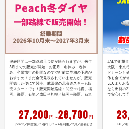
発表区間は一部路線且つ便が限られますが、来年
JALで衝撃
3月までの販売が開始！お正月、冬休み、春休
大阪・東京
み、卒業旅行の期間なので混む前に早期の予約が
ドカーンと
おすすめ！まだ全便発表されていませんが、販売
休も全てが
開始した便にて関空、成田発の北海道スキーも販
LCCよりお
売スタートです！販売開始路線：関空⇒札幌、福
なら出発の2
岡、那覇、石垣／成田⇒札幌／福岡⇒那覇、石垣
で安心して
27,200
28,700
23
円
～
円
peach／関空発／1泊2日／1～4名利用／2月／那覇行き
JAL／