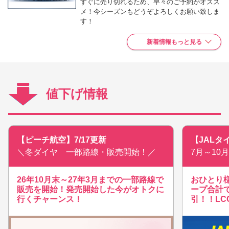
すぐに売り切れるため、早々のご予約がオスス
メ！今シーズンもどうぞよろしくお願い致しま
す！
新着情報もっと見る
値下げ情報
【ピーチ航空】7/17更新
【JALタ
ンド】
＼冬ダイヤ 一部路線・販売開始！／
7月～10
26年10月末～27年3月までの一部路線で
おひとり様
販売を開始！発売開始した今がオトクに
ープ合計で
行くチャーンス！
引！！L