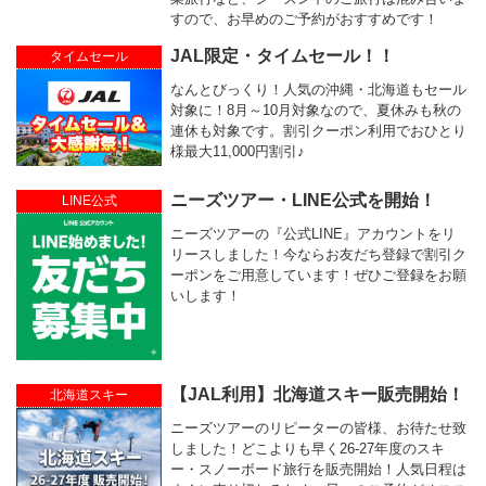
すので、お早めのご予約がおすすめです！
JAL限定・タイムセール！！
タイムセール
なんとびっくり！人気の沖縄・北海道もセール
対象に！8月～10月対象なので、夏休みも秋の
連休も対象です。割引クーポン利用でおひとり
様最大11,000円割引♪
ニーズツアー・LINE公式を開始！
LINE公式
ニーズツアーの『公式LINE』アカウントをリ
リースしました！今ならお友だち登録で割引ク
ーポンをご用意しています！ぜひご登録をお願
いします！
【JAL利用】北海道スキー販売開始！
北海道スキー
ニーズツアーのリピーターの皆様、お待たせ致
しました！どこよりも早く26-27年度のスキ
ー・スノーボード旅行を販売開始！人気日程は