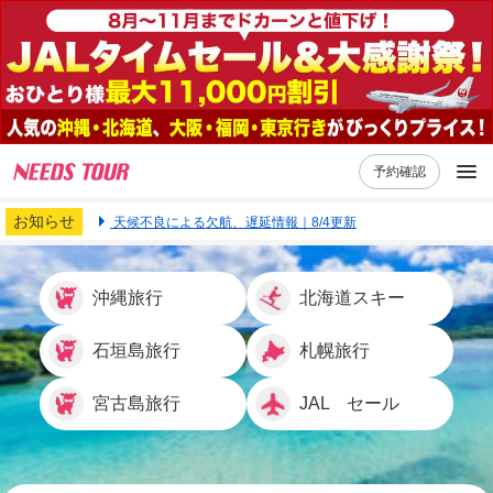
予約確認
お知らせ
天候不良による欠航、遅延情報｜8/4更新
沖縄旅行
北海道スキー
石垣島旅行
札幌旅行
宮古島旅行
JAL セール