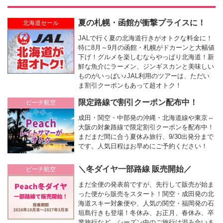
夏の札幌・函館が衝撃プライスに！
北海道セール
JALで行く夏の北海道行きがオトクな料金に！
特に8月～9月の函館・札幌がドカーンと大幅値
下げ！グルメを楽しむならやっぱり北海道！新
鮮な魚介にラーメン、ジンギスカンと美味しい
ものがいっぱい♪JAL利用のツアーは、ただい
ま割引クーポンもあって超オトク！
限定路線で割引クーポン配布中！
ピーチ航空
成田・関空・中部発の沖縄・北海道線や東京⇔
大阪の対象路線で限定割引クーポンを配布中！
まだまだ間に合う夏休み旅行、9/30出発分まで
です。人気日程はお早めにご予約ください！
＼冬ダイヤ一部路線 販売開始／
ピーチ航空
まだ全便の発表前ですが、先行して販売が始ま
った便から販売をスタート！関空・成田発の北
海道スキー対象便や、人気の関空・福岡発の石
垣島行きも登場！冬休み、お正月、春休み、卒
業旅行など、シーズン中のご旅行は混み合いま