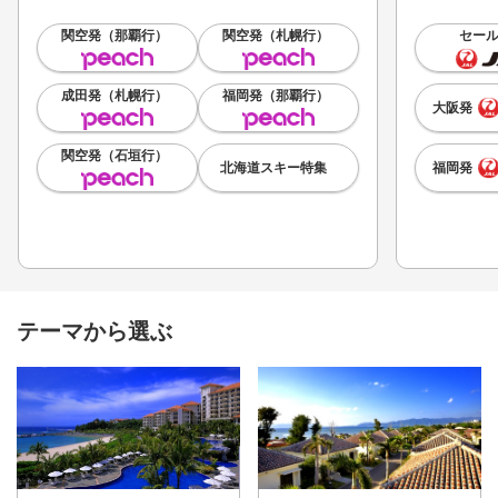
関空発（那覇行）
関空発（札幌行）
セー
成田発（札幌行）
福岡発（那覇行）
大阪発
関空発（石垣行）
北海道スキー特集
福岡発
テーマから選ぶ