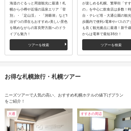
海道のぐるっと周遊観光に最適！札
が楽しめる札幌、繁華街「す
幌から小樽や近場の温泉エリア「登
の」を中心に飲食店は多数！
別」・「定山渓」・「洞爺湖」など1
台・テレビ塔・大通公園の観
泊ずつの滞在もおすすめ♪美しい景色
歩圏内で便利♪電車やバスのア
を眺めながらの富良野方面へのドラ
も良く観光拠点に最適！新千
イブも魅力！
からは電車で最短35分！
ツアーを検索
ツアーを検索
お得な札幌旅行・札幌ツアー
ニーズツアーで人気の高い、おすすめ札幌ホテルの値下げプラン
をご紹介！
大通
すすきの周辺