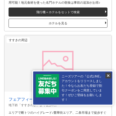
札幌プリンスホテル
地下鉄「西11丁目駅」より徒歩3分
札幌駅からは無料シャトルバスが運行！大通温泉の大浴場が有料で利
用可能！地元食材を使った名門ホテルの朝食は事前の追加がお得♪
飛行機＋ホテルをセットで検索
ホテルを見る
すすきの周辺
ニーズツアーの『公式LINE』
アカウントをリリースしまし
た！今ならお友だち登録で割
引クーポンをご用意していま
す！ぜひご登録をお願いしま
す！