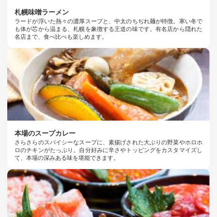
札幌味噌ラーメン
ラードが浮いた熱々の濃厚スープと、中太のちぢれ麺が特徴。寒い冬で
も体が芯から温まる、札幌を象徴する王道の味です。有名店から隠れた
名店まで、食べ比べも楽しめます。
本場のスープカレー
さらさらのスパイシーなスープに、素揚げされた大ぶりの野菜やホロホ
ロのチキンがたっぷり。自分好みに辛さやトッピングをカスタマイズし
て、本場の深みある味を堪能できます。