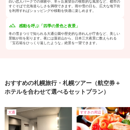
白い恋人パークでの体験や、羊ヶ丘展望台の牧歌的な風景など、都市の
すぐそばで北海道らしさを満喫できます。雨や雪の日も、広大な地下街
を利用すればショッピングや移動を快適に楽しめます。
感動を呼ぶ「四季の景色と夜景」
冬の雪まつりで知られる大通公園や歴史的な赤れんが庁舎など、美しい
景観が街を彩ります。夜には藻岩山から、日本三大夜景に数えられる
「宝石箱をひっくり返したような」絶景を一望できます。
おすすめの札幌旅行・札幌ツアー（航空券＋
ホテルを合わせて選べるセットプラン）
大通
すすきの周辺