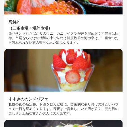
海鮮丼
（二条市場・場外市場）
競り落とされたばかりのウニ、カニ、イクラが丼を埋め尽くす光景は圧
巻。市場ならではの活気の中で味わう鮮度抜群の海の幸は、一度食べた
ら忘れられない旅の贅沢な思い出になります。
すすきののシメパフェ
札幌の夜の新定番。お酒を飲んだ後に、芸術的な盛り付けの冷たいパフ
ェで一日を締めくくります。深夜まで営業している店が多く、見た目の
美しさと上品な甘さが大人に大人気です。