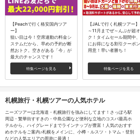
【Peachで行く格安国内ツア
【JALで行く札幌ツアー】
ー】
～11月までぜ～んぶが超
狙い目は今！空席連動の料金シ
ク！タイムセール期間中
ステムだから、早めの予約が断
にお得になる割引クーポ
然おトク。空きがある「今」が
用意！早い者勝ち！
最大のチャンスです！
特集ページを見る
特集ページを見る
札幌旅行・札幌ツアーの人気ホテル
ニーズツアーは北海道・札幌旅行を強みにしてます！さっぽろ駅
周辺・繁華街すすきの・中島公園など便利な立地のコスパ最高ホ
テルから、ハイグレードまでラインナップが豊富！人気のおすす
めホテルをご案内♪札幌をメインに、小樽・ルスツ・トマム・登別
などの人気エリアの周遊に最適！