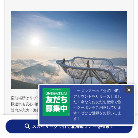
ニーズツアーの『公式LINE』
アカウントをリリースしまし
宿泊場所はリゾートの中心！広い客室にキッズスペースも併設でお子
た！今ならお友だち登録で割
様連れも安心♪絶景を眺める雲海テラスやミナミナビーチプールなど施
引クーポンをご用意していま
設内が充実！海鮮焼き、牛肉の鉄板焼きなど豊富なメニューを楽しめ
す！ぜひご登録をお願いしま
るビュッフェが人気！冬はスキーを満喫！
す！
スカイマークで行く北海道ツアーを検索！
ツアーを検索