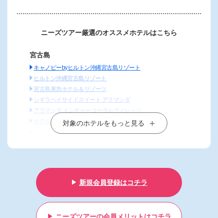
ニーズツアー厳選のオススメホテルはこちら
宮古島
キャノピーbyヒルトン沖縄宮古島リゾート
ヒルトン沖縄宮古島リゾート
宮古島東急ホテル＆リゾーツ
シギラベイサイドスイート アラマンダ
アラマンダ インギャーコーラルヴィレッジ
ホテルシギラミラージュ
対象のホテルをもっと見る
宮古島来間リゾート シーウッドホテル
沖縄本島リゾート
オクマプライベートビーチ＆リゾート
ヒルトン沖縄瀬底リゾート
新規会員登録はコチラ
カヌチャベイホテル＆ヴィラズ
ザ・ブセナテラス
カフー リゾート フチャク コンド・ホテル
ニーズツアーの会員メリットはコチラ
ハイアットリージェンシー瀬良垣アイランド沖縄