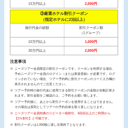
15万円以上
2,000円
③厳選ホテル割引クーポン
（指定ホテルに2泊以上）
旅行代金の総額
割引クーポン額
（1グループ）
10万円以上
1,000円
30万円以上
2,000円
注意事項
ニーズツアー会員限定の割引クーポンです。クーポンを利用する場合、
予めニーズツアー会員のログイン（または新規登録）が必要です。ログ
インされていない場合、ツアー予約時に割引クーポンのコード入力欄が
表示されませんのでご注意ください。
ツアー予約時の旅行代金に使用できる割引クーポンの金額が自動計算さ
れます。割引金額をご確認の上、ご予約をお願い致します。
ツアー予約後に、あとから割引クーポンを使用することはできません。
その場合は原則としてツアーの予約自体を取り直しになります。
ニーズツアー会員特典のリピーター様割引、4回目以上のご利用から
【3％割引】と可能です。
割引クーポンは1,000枚に達し次第終了となります。