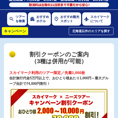
ツアー
おすすめ
おすすめ観光
スカイマーク
を検索
ホテル
スポット
について
キャンペーン
北海道以外の
エリアを探す
割引クーポンのご案内
（3種は併用が可能）
スカイマーク利用のツアー限定／先着1,000枚
合計旅行代金5万円以上で、おひとり様あたり1,000円～最大グル
ープ合計で74,000円割引！