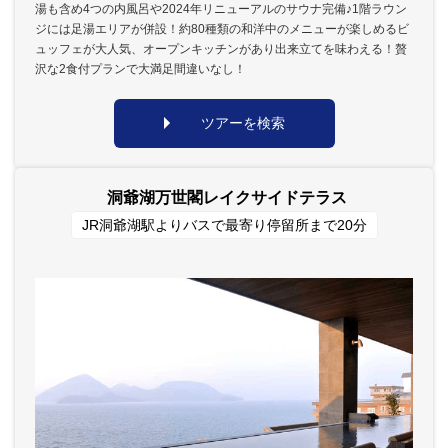
湯も含め4つの内風呂や2024年リニューアルのサウナ完備♪1階ラウン
ジには足湯エリアが併設！約80種類の和洋中のメニューが楽しめるビ
ュッフェが大人気、オープンキッチンがあり出来立てを味わえる！贅
沢な2食付プランで大満足間違いなし！
ツアーを検索
洞爺湖万世閣レイクサイドテラス
JR洞爺湖駅よりバスで最寄り停留所まで20分