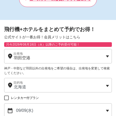
ルネッサンスリゾートオキナワ
リザンシーパークホテル谷茶ベイ
ホテル日航アリビラ
グランドメルキュール沖縄残波岬リゾート
飛行機+ホテルをまとめて予約でお得！
那覇市内・南部エリア
公式サイトが一番お得！
会員メリットはこちら
ザ・ナハテラス
ハイアットリージェンシー那覇沖縄
只今2026年08月18日（火）以降のご予約受付可能！
STORYLINE瀬長島
出発地
琉球ホテル＆リゾート名城ビーチ
北海道
神戸・中部など羽田以外の出発地をご希望の場合は、出発地を変更して検索
京王プラザホテル札幌
してください。
ルスツリゾート ホテル＆コンベンション
目的地
ウェスティン ルスツリゾート
ヒルトンニセコビレッジ
ニセコノーザンリゾート・アンヌプリ
レンタカー付プラン
トマム ザ・タワー by 星野リゾート
サホロリゾートホテル
新富良野プリンスホテル