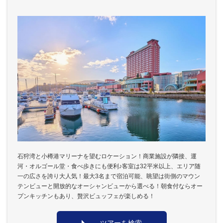
石狩湾と小樽港マリーナを望むロケーション！商業施設が隣接、運
河・オルゴール堂・食べ歩きにも便利♪客室は32平米以上、エリア随
一の広さを誇り大人気！最大3名まで宿泊可能、眺望は街側のマウン
テンビューと開放的なオーシャンビューから選べる！朝食付ならオー
プンキッチンもあり、贅沢ビュッフェが楽しめる！
ツアーを検索