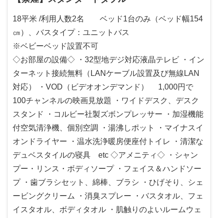
18平米 /利用人数2名 ベッド1台のみ（ベッド幅154
㎝）、バスタイプ：ユニットバス
※ベビーベッド設置不可
◇お部屋の設備◇ ・32型地デジ対応液晶テレビ ・イン
ターネット接続無料（LANケーブル設置及び無線LAN
対応） ・VOD（ビデオオンデマンド） 1,000円で
100チャンネルの映画見放題 ・ワイドデスク、デスク
スタンド ・コルビー社製ズボンプレッサー ・加湿機能
付空気清浄機、個別空調 ・湯沸しポット ・マイナスイ
オンドライヤー ・温水洗浄暖房便座付トイレ ・清潔な
デュベスタイルの寝具 etc ◇アメニティ◇ ・シャン
プー・リンス・ボディソープ ・フェイス＆ハンドソー
プ ・歯ブラシセット、綿棒、ブラシ ・ひげそり、シェ
ービングクリーム ・消臭スプレー ・バスタオル、フェ
イスタオル、ボディタオル ・肌触りのよいルームウェ