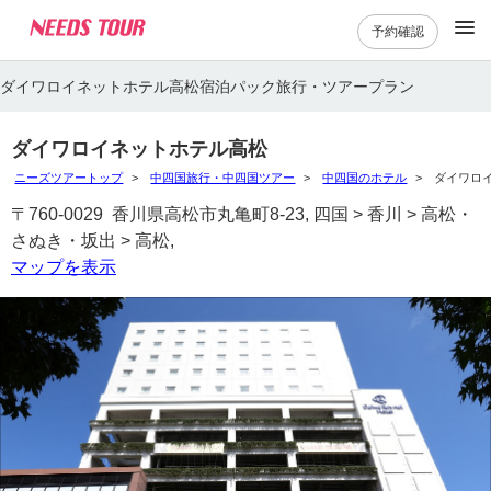
予約確認
ダイワロイネットホテル高松宿泊パック旅行・ツアープラン
ダイワロイネットホテル高松
ニーズツアートップ
中四国旅行・中四国ツアー
中四国のホテル
ダイワロ
〒760-0029 香川県高松市丸亀町8-23, 四国 > 香川 > 高松・
さぬき・坂出 > 高松,
マップを表示