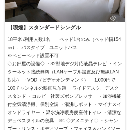
【喫煙】スタンダードシングル
18平米 /利用人数1名 ベッド1台のみ（ベッド幅154
㎝）、バスタイプ：ユニットバス
※ベビーベッド設置不可
◇お部屋の設備◇ ・32型地デジ対応液晶テレビ ・イン
ターネット接続無料（LANケーブル設置及び無線LAN
対応） ・VOD（ビデオオンデマンド） 1,000円で
100チャンネルの映画見放題 ・ワイドデスク、デスク
スタンド ・コルビー社製ズボンプレッサー ・加湿機能
付空気清浄機、個別空調 ・湯沸しポット ・マイナスイ
オンドライヤー ・温水洗浄暖房便座付トイレ ・清潔な
デュベスタイルの寝具 etc ◇アメニティ◇ ・シャン
プー・リンス・ボディソープ ・フェイス＆ハンドソー