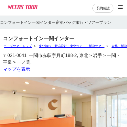
予約確認
コンフォートイン一関インター宿泊パック旅行・ツアープラン
コンフォートイン一関インター
ニーズツアートップ
東北旅行・新潟旅行・東北ツアー・新潟ツアー
東北・新
〒021-0041 一関市赤荻字月町188-2, 東北 > 岩手 > 一関・
平泉 > 一ノ関,
マップを表示