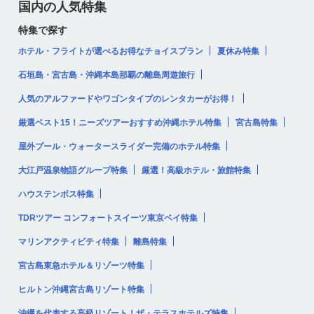
国内の人気特集
特集で探す
ホテル・フライトが選べるお得なチョイスプラン
夏休み特集
石垣島・宮古島・沖縄本島那覇の離島周遊旅行
人気のアルファードやワゴンタイプのレンタカーがお得！
厳選ベスト15！ニーズツアーおすすめ沖縄ホテル特集
宮古島特集
屋外プール・ウォータースライダー完備のホテル特集
大江戸温泉物語グループ特集
厳選！高級ホテル・旅館特集
ハウステンボス特集
TDRツアー コンフォートスイーツ東京ベイ特集
マリンアクティビティ特集
離島特集
宮古島東急ホテル＆リゾーツ特集
ヒルトン沖縄宮古島リゾート特集
沖縄を代表する高級リゾート！ザ・テラスホテルズ特集