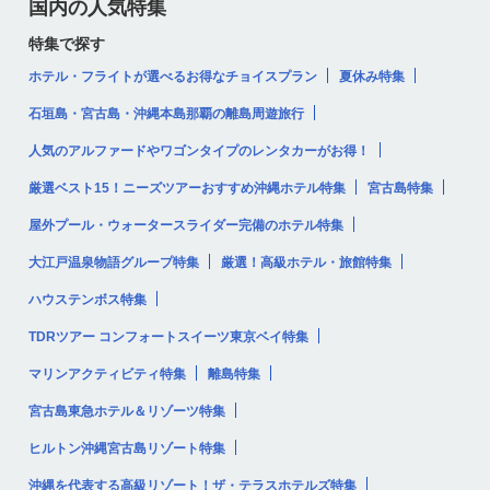
国内の人気特集
特集で探す
ホテル・フライトが選べるお得なチョイスプラン
夏休み特集
石垣島・宮古島・沖縄本島那覇の離島周遊旅行
人気のアルファードやワゴンタイプのレンタカーがお得！
厳選ベスト15！ニーズツアーおすすめ沖縄ホテル特集
宮古島特集
屋外プール・ウォータースライダー完備のホテル特集
大江戸温泉物語グループ特集
厳選！高級ホテル・旅館特集
ハウステンボス特集
TDRツアー コンフォートスイーツ東京ベイ特集
マリンアクティビティ特集
離島特集
宮古島東急ホテル＆リゾーツ特集
ヒルトン沖縄宮古島リゾート特集
沖縄を代表する高級リゾート！ザ・テラスホテルズ特集