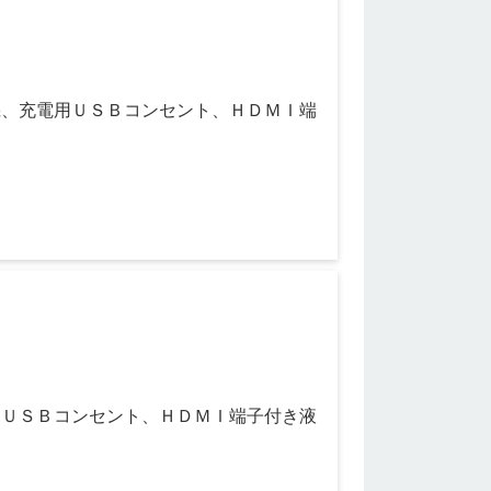
機、充電用ＵＳＢコンセント、ＨＤＭＩ端
用ＵＳＢコンセント、ＨＤＭＩ端子付き液