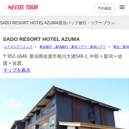
予約確認
SADO RESORT HOTEL AZUMA宿泊パック旅行・ツアープラン
SADO RESORT HOTEL AZUMA
ニーズツアートップ
東北旅行・新潟旅行・東北ツアー・新潟ツアー
東北・新
〒952-1646 新潟県佐渡市相川大浦548-1, 中部 > 新潟 > 佐
渡 > 佐渡,
マップを表示