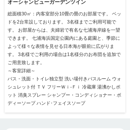
オーシャンビューガーデンツイン
総面積30㎡：内客室部分10畳の畳のお部屋です。 ベッ
ドを2台常設しております。 3名様までご利用可能で
す。 お部屋からは、夫婦岩で有名な七浦海岸線を一望
できます。 七浦海浜国定公園内にある庭園と、季節に
よって様々な表情を見せる日本海が眼前に広がりま
す。 3名様でご利用の場合は1名様分のお布団を追加で
ご用意致します。
～客室詳細～
バス・洗面・トイレ独立型 洗い場付きバスルーム ウォ
シュレット付 ＴＶ フリーＷｉ-Ｆｉ 冷蔵庫 湯沸かしポ
ット 消臭スプレー シャンプー・コンディショナー・ボ
ディーソープ ハンド･フェイスソープ