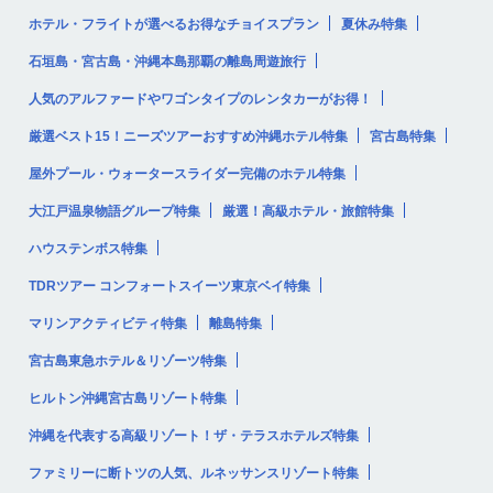
ホテル・フライトが選べるお得なチョイスプラン
夏休み特集
石垣島・宮古島・沖縄本島那覇の離島周遊旅行
人気のアルファードやワゴンタイプのレンタカーがお得！
厳選ベスト15！ニーズツアーおすすめ沖縄ホテル特集
宮古島特集
屋外プール・ウォータースライダー完備のホテル特集
大江戸温泉物語グループ特集
厳選！高級ホテル・旅館特集
ハウステンボス特集
TDRツアー コンフォートスイーツ東京ベイ特集
マリンアクティビティ特集
離島特集
宮古島東急ホテル＆リゾーツ特集
ヒルトン沖縄宮古島リゾート特集
沖縄を代表する高級リゾート！ザ・テラスホテルズ特集
ファミリーに断トツの人気、ルネッサンスリゾート特集