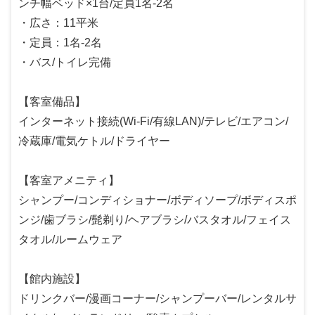
ンチ幅ベッド×1台/定員1名-2名
・広さ：11平米
・定員：1名-2名
・バス/トイレ完備
【客室備品】
インターネット接続(Wi-Fi/有線LAN)/テレビ/エアコン/
冷蔵庫/電気ケトル/ドライヤー
【客室アメニティ】
シャンプー/コンディショナー/ボディソープ/ボディスポ
ンジ/歯ブラシ/髭剃り/ヘアブラシ/バスタオル/フェイス
タオル/ルームウェア
【館内施設】
ドリンクバー/漫画コーナー/シャンプーバー/レンタルサ