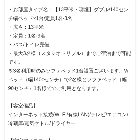
・お部屋タイプ名：【13平米・喫煙】ダブル/140セン
チ幅ベッド×1台/定員1名-3名
・広さ：13平米
・定員：1名-3名
・バス/トイレ完備
・最大3名様（スタジオトリプル）までご宿泊まで可能
です。
※3名利用時のみソファベッド1台設置ございます。Ｗ
ベッド（幅140cセンチ）で2名様とソファベッド（幅
90センチ）1名様でのご利用となります。
【客室備品】
インターネット接続(Wi-Fi/有線LAN)/テレビ/エアコン/
冷蔵庫/電気ケトル/ドライヤー