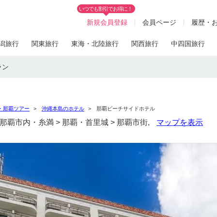
いつでも割引でお得に！
新規会員登録
会員ページ
履歴・
潟旅行
関東旅行
東海・北陸旅行
関西旅行
中四国旅行
ラン
・那覇ツアー
沖縄本島のホテル
那覇ビーチサイドホテル
縄 > 那覇市内・糸満 > 那覇・首里城 > 那覇市街,
マップを表示