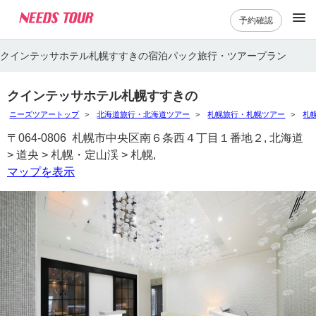
予約確認
クインテッサホテル札幌すすきの宿泊パック旅行・ツアープラン
クインテッサホテル札幌すすきの
ニーズツアートップ
北海道旅行・北海道ツアー
札幌旅行・札幌ツアー
札
〒064-0806 札幌市中央区南６条西４丁目１番地２, 北海道
> 道央 > 札幌・定山渓 > 札幌,
マップを表示