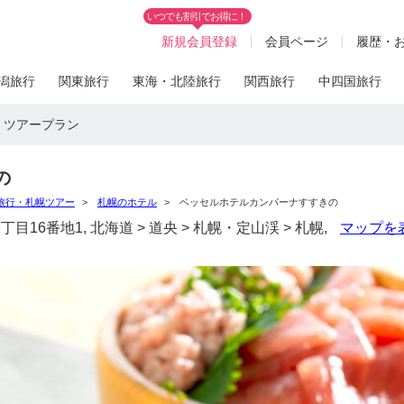
いつでも割引でお得に！
新規会員登録
会員ページ
履歴・
潟旅行
関東旅行
東海・北陸旅行
関西旅行
中四国旅行
・ツアープラン
の
旅行・札幌ツアー
札幌のホテル
ベッセルホテルカンパーナすすきの
目16番地1, 北海道 > 道央 > 札幌・定山渓 > 札幌,
マップを