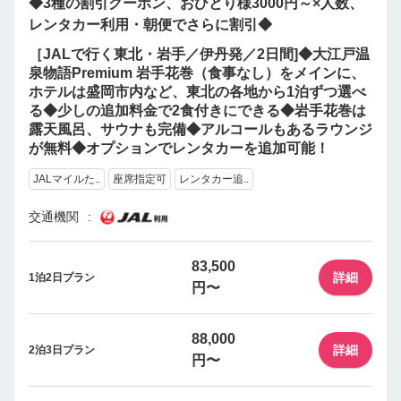
◆3種の割引クーポン、おひとり様3000円～×人数、
レンタカー利用・朝便でさらに割引◆
［JALで行く東北・岩手／伊丹発／2日間]◆大江戸温
泉物語Premium 岩手花巻（食事なし）をメインに、
ホテルは盛岡市内など、東北の各地から1泊ずつ選べ
る◆少しの追加料金で2食付きにできる◆岩手花巻は
露天風呂、サウナも完備◆アルコールもあるラウンジ
が無料◆オプションでレンタカーを追加可能！
JALマイルた..
座席指定可
レンタカー追..
交通機関
83,500
詳細
1泊2日プラン
円〜
88,000
詳細
2泊3日プラン
円〜