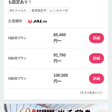
も設定あり！
JALマイルた..
座席指定可
レンタカー付
交通機関
85,400
詳細
1泊2日プラン
円〜
91,700
詳細
2泊3日プラン
円〜
100,500
詳細
3泊4日プラン
円〜
(大人1名あたり）