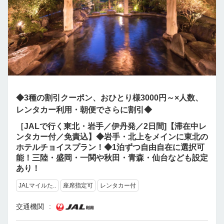
◆3種の割引クーポン、おひとり様3000円～×人数、
レンタカー利用・朝便でさらに割引◆
［JALで行く東北・岩手／伊丹発／2日間]【滞在中レ
ンタカー付／免責込】◆岩手・北上をメインに東北の
ホテルチョイスプラン！◆1泊ずつ自由自在に選択可
能！三陸・盛岡・一関や秋田・青森・仙台なども設定
あり！
JALマイルた..
座席指定可
レンタカー付
交通機関