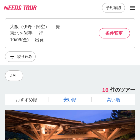
予約確認
大阪（伊丹・関空）
発
東北 > 岩手
行
条件変更
10/09(金)
出発
絞り込み
JAL
16
件のツアー
おすすめ順
安い順
高い順