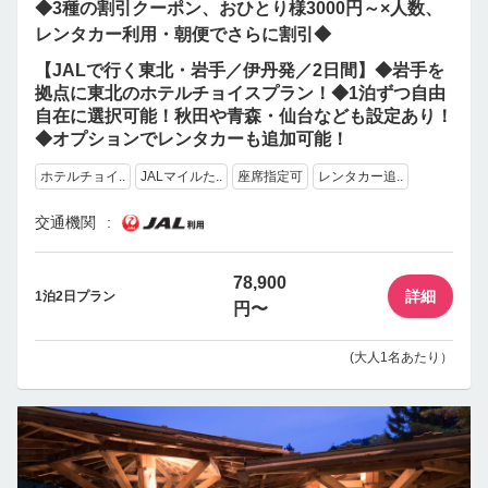
◆3種の割引クーポン、おひとり様3000円～×人数、
レンタカー利用・朝便でさらに割引◆
【JALで行く東北・岩手／伊丹発／2日間】◆岩手を
拠点に東北のホテルチョイスプラン！◆1泊ずつ自由
自在に選択可能！秋田や青森・仙台なども設定あり！
◆オプションでレンタカーも追加可能！
ホテルチョイ..
JALマイルた..
座席指定可
レンタカー追..
交通機関
78,900
詳細
1泊2日プラン
円〜
(大人1名あたり）