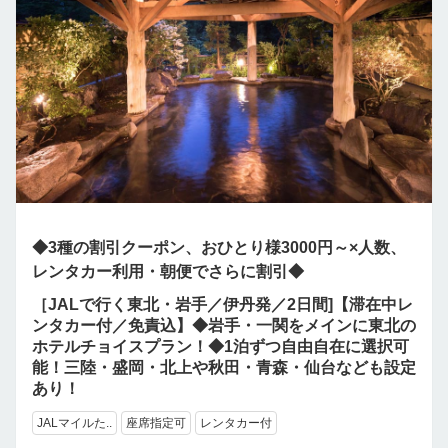
◆3種の割引クーポン、おひとり様3000円～×人数、
レンタカー利用・朝便でさらに割引◆
［JALで行く東北・岩手／伊丹発／2日間]【滞在中レ
ンタカー付／免責込】◆岩手・一関をメインに東北の
ホテルチョイスプラン！◆1泊ずつ自由自在に選択可
能！三陸・盛岡・北上や秋田・青森・仙台なども設定
あり！
JALマイルた..
座席指定可
レンタカー付