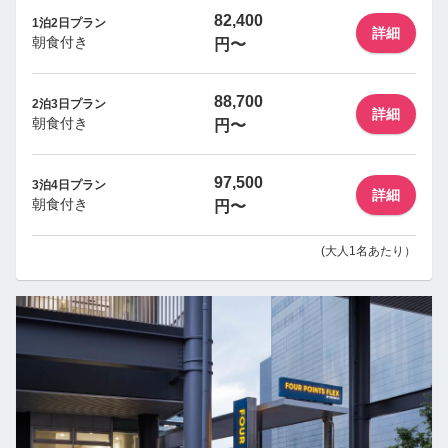
82,400
1泊2日プラン
詳細
朝食付き
円〜
88,700
2泊3日プラン
詳細
朝食付き
円〜
97,500
3泊4日プラン
詳細
朝食付き
円〜
(大人1名あたり）