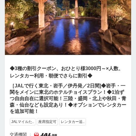
◆3種の割引クーポン、おひとり様3000円～×人数、
レンタカー利用・朝便でさらに割引◆
［JALで行く東北・岩手／伊丹発／2日間]◆岩手・一
関をメインに東北のホテルチョイスプラン！◆1泊ず
つ自由自在に選択可能！三陸・盛岡・北上や秋田・青
森・仙台なども設定あり！◆オプションでレンタカー
を追加可能！
JALマイルた..
座席指定可
レンタカー追..
交通機関