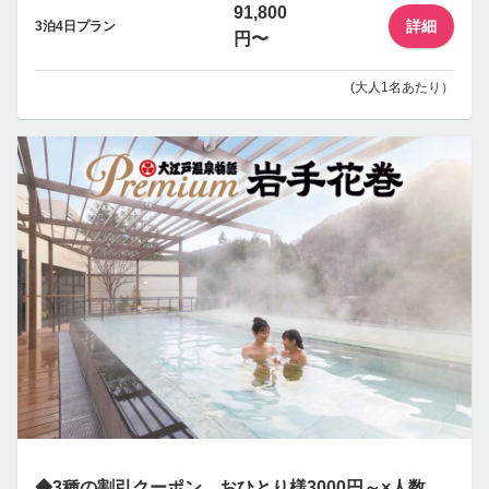
91,800
詳細
3泊4日プラン
円〜
(大人1名あたり）
◆3種の割引クーポン、おひとり様3000円～×人数、