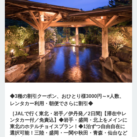
◆3種の割引クーポン、おひとり様3000円～×人数、
レンタカー利用・朝便でさらに割引◆
［JALで行く東北・岩手／伊丹発／2日間]【滞在中レ
ンタカー付／免責込】◆岩手・盛岡・北上をメインに
東北のホテルチョイスプラン！◆1泊ずつ自由自在に
選択可能！三陸・盛岡・一関や秋田・青森・仙台など