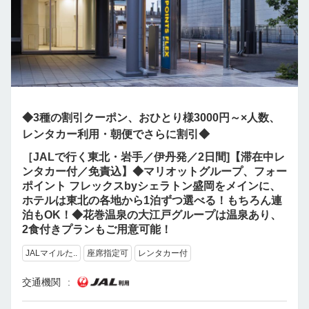
◆3種の割引クーポン、おひとり様3000円～×人数、
レンタカー利用・朝便でさらに割引◆
［JALで行く東北・岩手／伊丹発／2日間]【滞在中レ
ンタカー付／免責込】◆マリオットグループ、フォー
ポイント フレックスbyシェラトン盛岡をメインに、
ホテルは東北の各地から1泊ずつ選べる！もちろん連
泊もOK！◆花巻温泉の大江戸グループは温泉あり、
2食付きプランもご用意可能！
JALマイルた..
座席指定可
レンタカー付
交通機関