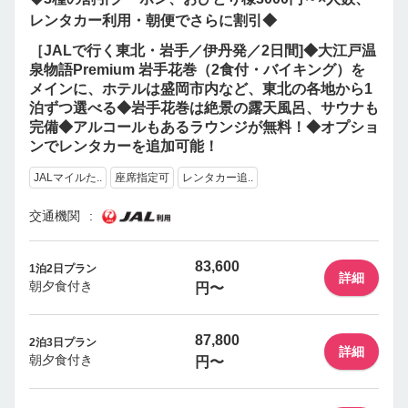
レンタカー利用・朝便でさらに割引◆
［JALで行く東北・岩手／伊丹発／2日間]◆大江戸温
泉物語Premium 岩手花巻（2食付・バイキング）を
メインに、ホテルは盛岡市内など、東北の各地から1
泊ずつ選べる◆岩手花巻は絶景の露天風呂、サウナも
完備◆アルコールもあるラウンジが無料！◆オプショ
ンでレンタカーを追加可能！
JALマイルた..
座席指定可
レンタカー追..
交通機関
83,600
1泊2日プラン
詳細
朝夕食付き
円〜
87,800
2泊3日プラン
詳細
朝夕食付き
円〜