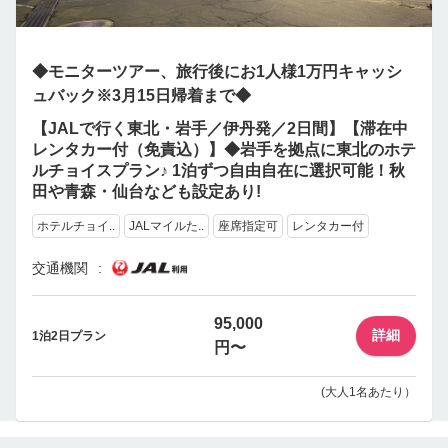
◆モニターツアー、旅行後にお1人様1万円キャッシ
ュバック※3月15日帰着まで◆
【JALで行く東北・岩手／伊丹発／2日間】【滞在中
レンタカー付（免責込）】◆岩手を拠点に東北のホテ
ルチョイスプラン♪ 1泊ずつ自由自在に選択可能！秋
田や青森・仙台なども設定あり!
ホテルチョイ..
JALマイルた..
座席指定可
レンタカー付
交通機関
95,000
詳細
1泊2日プラン
円〜
(大人1名あたり）