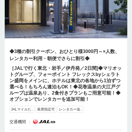
◆3種の割引クーポン、おひとり様3000円～×人数、
レンタカー利用・朝便でさらに割引◆
［JALで行く東北・岩手／伊丹発／2日間]◆マリオッ
トグループ、フォーポイント フレックスbyシェラト
ン盛岡をメインに、ホテルは東北の各地から1泊ずつ
選べる！もちろん連泊もOK！◆花巻温泉の大江戸グ
ループは温泉あり、2食付きプランもご用意可能！◆
オプションでレンタカーを追加可能！
JALマイルた..
座席指定可
レンタカー追..
交通機関