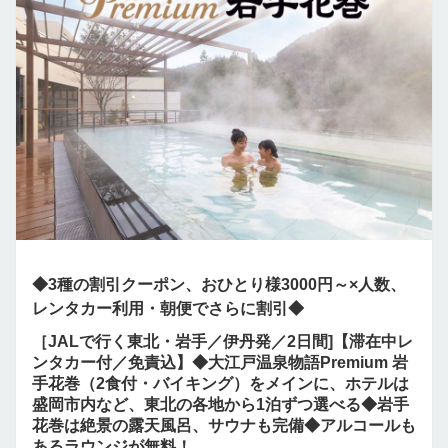
◆3種の割引クーポン、おひとり様3000円～×人数、
レンタカー利用・朝便でさらに割引◆
［JALで行く東北・岩手／伊丹発／2日間]【滞在中レ
ンタカー付／免責込】◆大江戸温泉物語Premium 岩
手花巻（2食付・バイキング）をメインに、ホテルは
盛岡市内など、東北の各地から1泊ずつ選べる◆岩手
花巻は絶景の露天風呂、サウナも完備◆アルコールも
あるラウンジが無料！