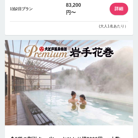
83,200
詳細
1泊2日プラン
円〜
(大人1名あたり）