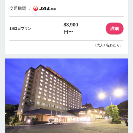
交通機関
88,900
詳細
1泊2日プラン
円〜
(大人1名あたり）