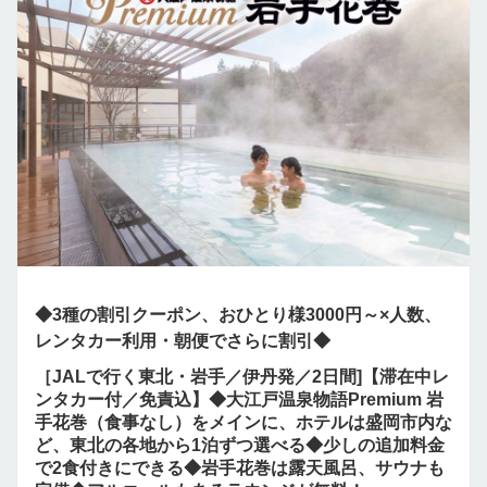
◆3種の割引クーポン、おひとり様3000円～×人数、
レンタカー利用・朝便でさらに割引◆
［JALで行く東北・岩手／伊丹発／2日間]【滞在中レ
ンタカー付／免責込】◆大江戸温泉物語Premium 岩
手花巻（食事なし）をメインに、ホテルは盛岡市内な
ど、東北の各地から1泊ずつ選べる◆少しの追加料金
で2食付きにできる◆岩手花巻は露天風呂、サウナも