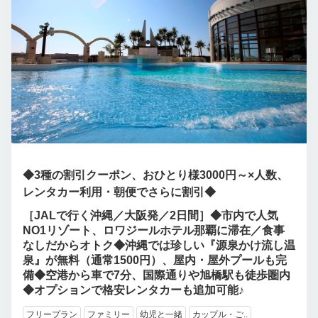
◆3種の割引クーポン、おひとり様3000円～×人数、
レンタカー利用・朝便でさらに割引◆
［JALで行く沖縄／大阪発／2日間］◆市内で人気
NO1リゾート、ロワジールホテル那覇に滞在／食事
なしだからオトク◆沖縄では珍しい『源泉かけ流し温
泉』が無料（通常1500円）、屋内・屋外プールも完
備◆空港から車で7分、国際通りや旭橋駅も徒歩圏内
◆オプションで格安レンタカーも追加可能♪
フリープラン
ファミリー
幼児と一緒
カップル・ご..