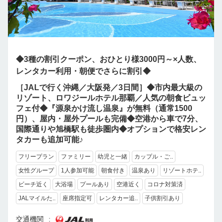
◆3種の割引クーポン、おひとり様3000円～×人数、
レンタカー利用・朝便でさらに割引◆
［JALで行く沖縄／大阪発／3日間］◆市内最大級の
リゾート、ロワジールホテル那覇／人気の朝食ビュッ
フェ付◆『源泉かけ流し温泉』が無料（通常1500
円）、屋内・屋外プールも完備◆空港から車で7分、
国際通りや旭橋駅も徒歩圏内◆オプションで格安レン
タカーも追加可能♪
フリープラン
ファミリー
幼児と一緒
カップル・ご..
女性グループ
1人参加可能
朝食付き
温泉あり
リゾートホテ..
ビーチ近く
大浴場
プールあり
空港近く
コロナ対策済
JALマイルた..
座席指定可
レンタカー追..
子供割引あり
交通機関