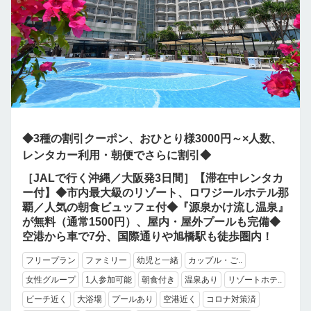
◆3種の割引クーポン、おひとり様3000円～×人数、
レンタカー利用・朝便でさらに割引◆
［JALで行く沖縄／大阪発3日間］【滞在中レンタカ
ー付】◆市内最大級のリゾート、ロワジールホテル那
覇／人気の朝食ビュッフェ付◆『源泉かけ流し温泉』
が無料（通常1500円）、屋内・屋外プールも完備◆
空港から車で7分、国際通りや旭橋駅も徒歩圏内！
フリープラン
ファミリー
幼児と一緒
カップル・ご..
女性グループ
1人参加可能
朝食付き
温泉あり
リゾートホテ..
ビーチ近く
大浴場
プールあり
空港近く
コロナ対策済