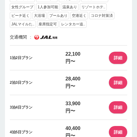
女性グループ
1人参加可能
温泉あり
リゾートホテ..
ビーチ近く
大浴場
プールあり
空港近く
コロナ対策済
JALマイルた..
座席指定可
レンタカー追..
交通機関
22,100
詳細
1泊2日プラン
円〜
28,400
詳細
2泊3日プラン
円〜
33,900
詳細
3泊4日プラン
円〜
40,400
詳細
4泊5日プラン
円〜