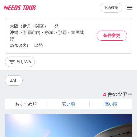
予約確認
大阪（伊丹・関空）
発
沖縄 > 那覇市内・糸満 > 那覇・首里城
条件変更
行
09/08(火)
出発
絞り込み
JAL
4
件のツアー
おすすめ順
安い順
高い順