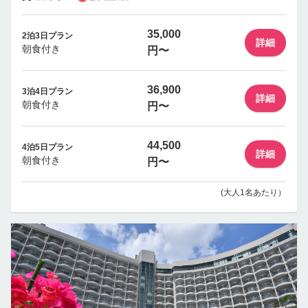
35,000
2泊3日プラン
詳細
朝食付き
円〜
36,900
3泊4日プラン
詳細
朝食付き
円〜
44,500
4泊5日プラン
詳細
朝食付き
円〜
(大人1名あたり）