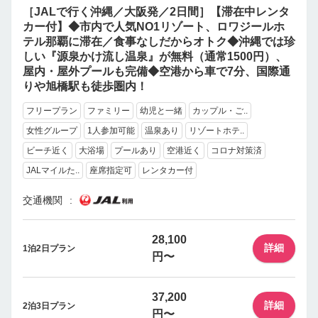
［JALで行く沖縄／大阪発／2日間］【滞在中レンタ
カー付】◆市内で人気NO1リゾート、ロワジールホ
テル那覇に滞在／食事なしだからオトク◆沖縄では珍
しい『源泉かけ流し温泉』が無料（通常1500円）、
屋内・屋外プールも完備◆空港から車で7分、国際通
りや旭橋駅も徒歩圏内！
フリープラン
ファミリー
幼児と一緒
カップル・ご..
女性グループ
1人参加可能
温泉あり
リゾートホテ..
ビーチ近く
大浴場
プールあり
空港近く
コロナ対策済
JALマイルた..
座席指定可
レンタカー付
交通機関
28,100
詳細
1泊2日プラン
円〜
37,200
詳細
2泊3日プラン
円〜