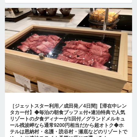
［ジェットスター利用／成田発／4日間]【滞在中レン
タカー付】◆毎泊の朝食ブッフェ付+連泊特典で人気
リゾートの夕食ディナーが1回付／グランドメルキュ
ール残波岬なら通常9200円相当だから超オトク◆ホ
テルは恩納村・名護・読谷村・瀬底などのリゾートで