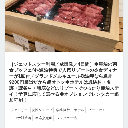
［ジェットスター利用／成田発／4日間］◆毎泊の朝
食ブッフェ付+連泊特典で人気リゾートの夕食ディナ
ーが1回付／グランドメルキュール残波岬なら通常
9200円相当だから超オトク◆ホテルは恩納村・名
護・読谷村・瀬底などのリゾートでゆったり連泊ステ
イ！予算に応じて選べる◆オプションでレンタカー追
加可能！
ファミリー
女性グループ
学生旅行
ホテル
ビーチ近く
コロナ対策済
座席指定可
レンタカー追..