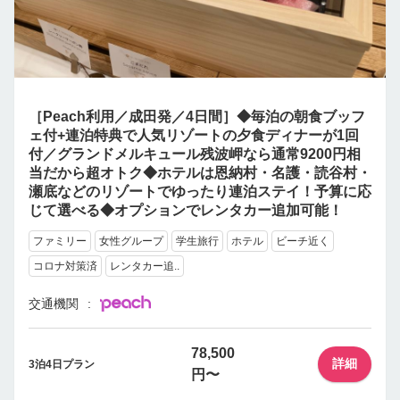
［Peach利用／成田発／4日間］◆毎泊の朝食ブッフ
ェ付+連泊特典で人気リゾートの夕食ディナーが1回
付／グランドメルキュール残波岬なら通常9200円相
当だから超オトク◆ホテルは恩納村・名護・読谷村・
瀬底などのリゾートでゆったり連泊ステイ！予算に応
じて選べる◆オプションでレンタカー追加可能！
ファミリー
女性グループ
学生旅行
ホテル
ビーチ近く
コロナ対策済
レンタカー追..
交通機関
78,500
詳細
3泊4日プラン
円〜