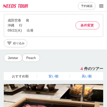
予約確認
成田空港
発
沖縄
行
条件変更
09/22(火)
出発
絞り込み
Jetstar
Peach
4
件のツアー
おすすめ順
安い順
高い順