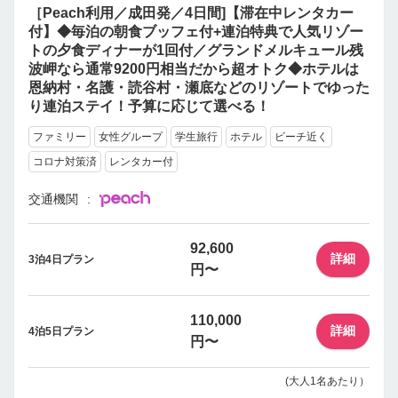
［Peach利用／成田発／4日間]【滞在中レンタカー
付】◆毎泊の朝食ブッフェ付+連泊特典で人気リゾー
トの夕食ディナーが1回付／グランドメルキュール残
波岬なら通常9200円相当だから超オトク◆ホテルは
恩納村・名護・読谷村・瀬底などのリゾートでゆった
り連泊ステイ！予算に応じて選べる！
ファミリー
女性グループ
学生旅行
ホテル
ビーチ近く
コロナ対策済
レンタカー付
交通機関
92,600
詳細
3泊4日プラン
円〜
110,000
詳細
4泊5日プラン
円〜
(大人1名あたり）