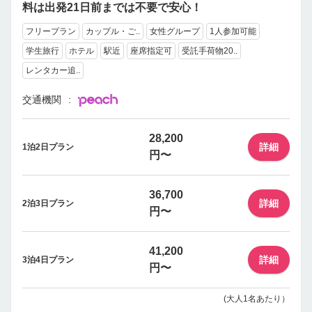
料は出発21日前までは不要で安心！
フリープラン
カップル・ご..
女性グループ
1人参加可能
学生旅行
ホテル
駅近
座席指定可
受託手荷物20..
レンタカー追..
交通機関
28,200
詳細
1泊2日プラン
円〜
36,700
詳細
2泊3日プラン
円〜
41,200
詳細
3泊4日プラン
円〜
(大人1名あたり）