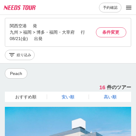
予約確認
関西空港
発
九州 > 福岡 > 博多・福岡・大宰府
行
条件変更
08/21(金)
出発
絞り込み
Peach
16
件のツアー
おすすめ順
安い順
高い順