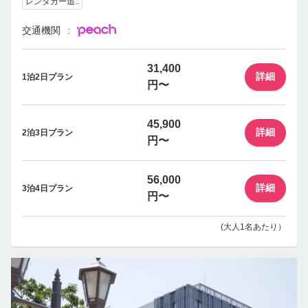
レンタカー追..
交通機関
31,400
詳細
1泊2日プラン
円〜
45,900
詳細
2泊3日プラン
円〜
56,000
詳細
3泊4日プラン
円〜
(大人1名あたり）