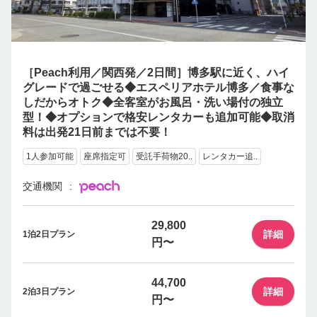
［Peach利用／関西発／2日間］博多駅に近く、ハイ
グレードで過ごせる◆エスペリアホテル博多／食事な
しだからオトク◆全客室がお風呂・洗い場付の独立
型！◆オプションで格安レンタカーも追加可能◆取消
料は出発21日前までは不要！
1人参加可能
座席指定可
受託手荷物20..
レンタカー追..
交通機関
29,800
詳細
1泊2日プラン
円〜
44,700
詳細
2泊3日プラン
円〜