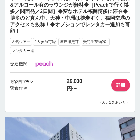
&アルコール有のラウンジが無料◆［Peachで行く博
多／関西発／2日間］◆変なホテル福岡博多に滞在◆
博多のど真ん中、天神・中洲は徒歩すぐ、福岡空港の
アクセスも抜群！◆オプションでレンタカー追加も可
能！
人気ツアー
1人参加可能
座席指定可
受託手荷物20..
レンタカー追..
交通機関
29,000
1泊2日プラン
詳細
朝食付き
円〜
(大人1名あたり）