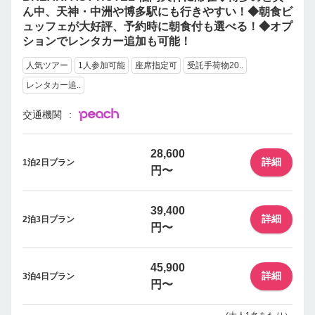
ん中、天神・中洲や博多駅にも行きやすい！◆朝食ビ
ュッフェが大好評、予約時に朝食付も選べる！◆オプ
ションでレンタカー追加も可能！
人気ツアー
1人参加可能
座席指定可
受託手荷物20..
レンタカー追..
交通機関
28,600
詳細
1泊2日プラン
円〜
39,400
詳細
2泊3日プラン
円〜
45,900
詳細
3泊4日プラン
円〜