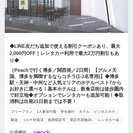
◆LINE友だち追加で使える割引クーポンあり、最大
2,000円OFF｜レンタカー利用で最大2万円割引もあ
り◆
［Peachで行く博多／関西発／2日間］【グルメ天
国、博多を満喫するならコチラ(1-2名専用)】◆博多
駅・天神・中州など人気エリアのホテルベスト7から
お好きに選べる！基本ホテルは、飲食店街は徒歩圏内
で好立地◆オプションでレンタカーも追加可能！◆取
消料は出発21日前までは不要！
フリープラン
1人参加可能
学生旅行
ホテル
ビジネスホテ..
駅近
コロナ対策済
座席指定可
受託手荷物20..
レンタカー追..
交通機関