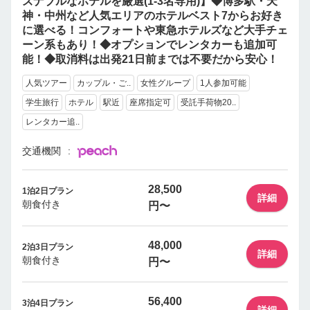
ズナブルなホテルを厳選(1-3名専用)】◆博多駅・天
神・中州など人気エリアのホテルベスト7からお好き
に選べる！コンフォートや東急ホテルズなど大手チェ
ーン系もあり！◆オプションでレンタカーも追加可
能！◆取消料は出発21日前までは不要だから安心！
人気ツアー
カップル・ご..
女性グループ
1人参加可能
学生旅行
ホテル
駅近
座席指定可
受託手荷物20..
レンタカー追..
交通機関
28,500
1泊2日プラン
詳細
朝食付き
円〜
48,000
2泊3日プラン
詳細
朝食付き
円〜
56,400
3泊4日プラン
詳細