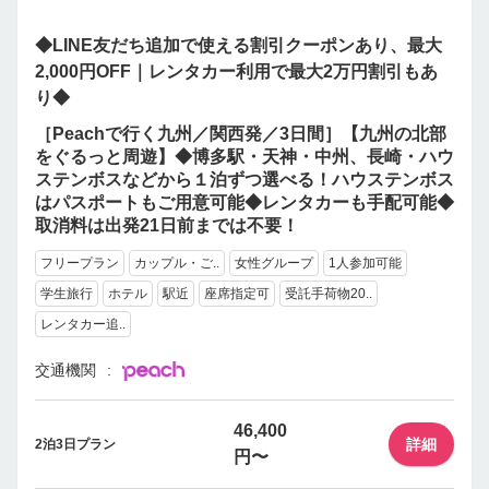
◆LINE友だち追加で使える割引クーポンあり、最大
2,000円OFF｜レンタカー利用で最大2万円割引もあ
り◆
［Peachで行く九州／関西発／3日間］【九州の北部
をぐるっと周遊】◆博多駅・天神・中州、長崎・ハウ
ステンボスなどから１泊ずつ選べる！ハウステンボス
はパスポートもご用意可能◆レンタカーも手配可能◆
取消料は出発21日前までは不要！
フリープラン
カップル・ご..
女性グループ
1人参加可能
学生旅行
ホテル
駅近
座席指定可
受託手荷物20..
レンタカー追..
交通機関
46,400
詳細
2泊3日プラン
円〜