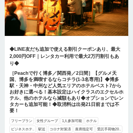
◆LINE友だち追加で使える割引クーポンあり、最大
2,000円OFF｜レンタカー利用で最大2万円割引もあ
り◆
［Peachで行く博多／関西発／2日間］【グルメ天
国、博多を満喫するならコチラ(1-3名専用)】◆博多
駅・天神・中州など人気エリアのホテルベスト7から
お好きに選べる！基本設定はハイクラスのエクセルホ
テル、他のホテルなら減額もあり◆オプションでレン
タカーも追加可能！◆取消料は出発21日前までは不
要！
フリープラン
女性グループ
1人参加可能
ホテル
ビジネスホテ..
駅近
コロナ対策済
座席指定可
受託手荷物20..