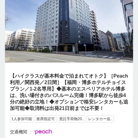
【ハイクラスが基本料金で泊まれてオトク】［Peach
利用／関西発／2日間］【福岡・博多ホテルチョイス
プラン／1-2名専用】◆基本のエスペリアホテル博多
は、洗い場付きのバスルーム完備！博多駅から徒歩4
分の絶好の立地！◆オプションで格安レンタカーも追
加可能◆取消料は出発21日前までは不要！
1人参加可能
座席指定可
受託手荷物20..
レンタカー追..
交通機関