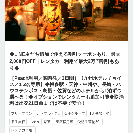
◆LINE友だち追加で使える割引クーポンあり、最大
2,000円OFF｜レンタカー利用で最大2万円割引もあ
り◆
［Peach利用／関西発／3日間］【九州ホテルチョイ
ス／1-3名専用】◆博多駅・天神・中州や、長崎・ハ
ウステンボス・鳥栖・佐賀などのホテルから1泊ずつ
選べる！◆オプションでレンタカーも追加可能◆取消
料は出発21日前までは不要で安心！
フリープラン
カップル・ご..
女性グループ
1人参加可能
学生旅行
ホテル
駅近
座席指定可
受託手荷物20..
レンタカー追..