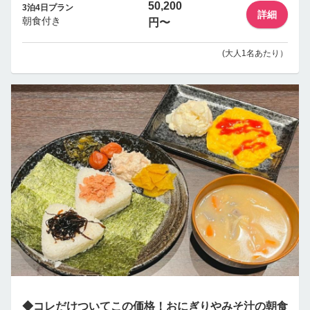
50,200
3泊4日プラン
詳細
朝食付き
円〜
(大人1名あたり）
◆コレだけついてこの価格！おにぎりやみそ汁の朝食