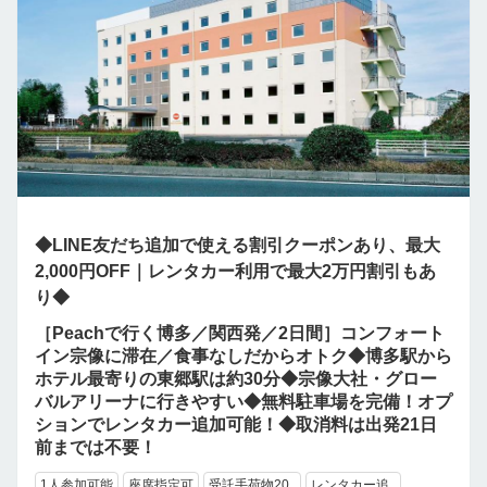
◆LINE友だち追加で使える割引クーポンあり、最大
2,000円OFF｜レンタカー利用で最大2万円割引もあ
り◆
［Peachで行く博多／関西発／2日間］コンフォート
イン宗像に滞在／食事なしだからオトク◆博多駅から
ホテル最寄りの東郷駅は約30分◆宗像大社・グロー
バルアリーナに行きやすい◆無料駐車場を完備！オプ
ションでレンタカー追加可能！◆取消料は出発21日
前までは不要！
1人参加可能
座席指定可
受託手荷物20..
レンタカー追..