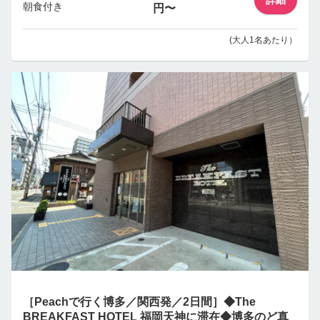
朝食付き
円〜
(大人1名あたり）
［Peachで行く博多／関西発／2日間］◆The
BREAKFAST HOTEL 福岡天神に滞在◆博多のど真