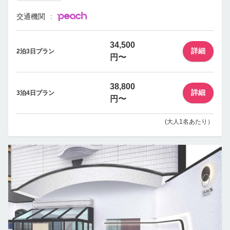
交通機関
34,500
詳細
2泊3日プラン
円〜
38,800
詳細
3泊4日プラン
円〜
(大人1名あたり）