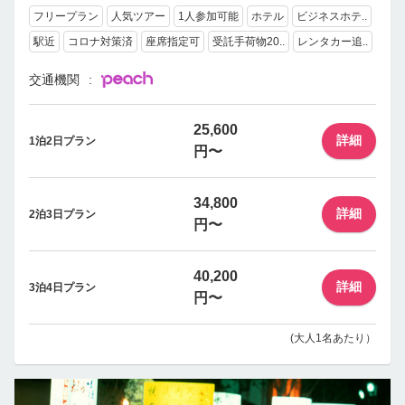
フリープラン
人気ツアー
1人参加可能
ホテル
ビジネスホテ..
駅近
コロナ対策済
座席指定可
受託手荷物20..
レンタカー追..
交通機関
25,600
詳細
1泊2日プラン
円〜
34,800
詳細
2泊3日プラン
円〜
40,200
詳細
3泊4日プラン
円〜
(大人1名あたり）