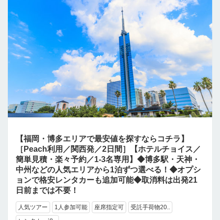
【福岡・博多エリアで最安値を探すならコチラ】
［Peach利用／関西発／2日間］【ホテルチョイス／
簡単見積・楽々予約／1-3名専用】◆博多駅・天神・
中州などの人気エリアから1泊ずつ選べる！◆オプシ
ョンで格安レンタカーも追加可能◆取消料は出発21
日前までは不要！
人気ツアー
1人参加可能
座席指定可
受託手荷物20..