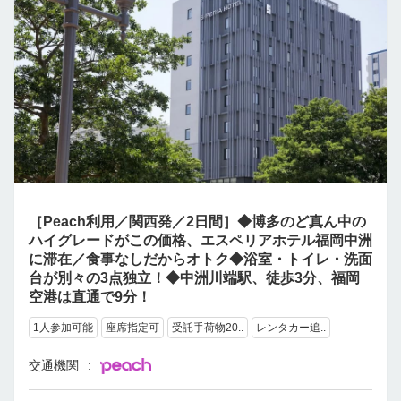
［Peach利用／関西発／2日間］◆博多のど真ん中の
ハイグレードがこの価格、エスペリアホテル福岡中洲
に滞在／食事なしだからオトク◆浴室・トイレ・洗面
台が別々の3点独立！◆中洲川端駅、徒歩3分、福岡
空港は直通で9分！
1人参加可能
座席指定可
受託手荷物20..
レンタカー追..
交通機関