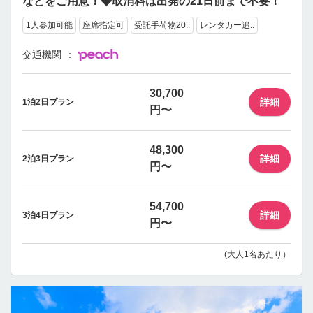
などをご用意！◆取消料は出発の21日前まで不要！
1人参加可能
座席指定可
受託手荷物20..
レンタカー追..
交通機関
30,700
詳細
1泊2日プラン
円〜
48,300
詳細
2泊3日プラン
円〜
54,700
詳細
3泊4日プラン
円〜
(大人1名あたり）