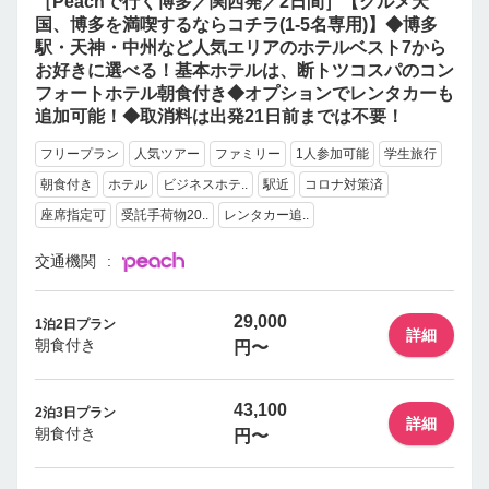
［Peachで行く博多／関西発／2日間］【グルメ天
国、博多を満喫するならコチラ(1-5名専用)】◆博多
駅・天神・中州など人気エリアのホテルベスト7から
お好きに選べる！基本ホテルは、断トツコスパのコン
フォートホテル朝食付き◆オプションでレンタカーも
追加可能！◆取消料は出発21日前までは不要！
フリープラン
人気ツアー
ファミリー
1人参加可能
学生旅行
朝食付き
ホテル
ビジネスホテ..
駅近
コロナ対策済
座席指定可
受託手荷物20..
レンタカー追..
交通機関
29,000
1泊2日プラン
詳細
朝食付き
円〜
43,100
2泊3日プラン
詳細
朝食付き
円〜