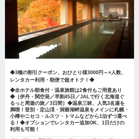
◆3種の割引クーポン、おひとり様3000円～×人数、
レンタカー利用・朝便で超オトク！◆
◆全ホテル朝食付・温泉旅館は2食付もご用意あり
◆［伊丹・関空発／早割45日／JALで行く北海道ぐ
るっと周遊の旅／3日間］◆温泉三昧、人気3名湯を
満喫！登別・定山渓・洞爺湖畔温泉をメインに札幌・
小樽やニセコ・ルスツ・トマムなどから1泊ずつ選べ
る！◆オプションでレンタカー追加OK、1日だけの
利用も可能！