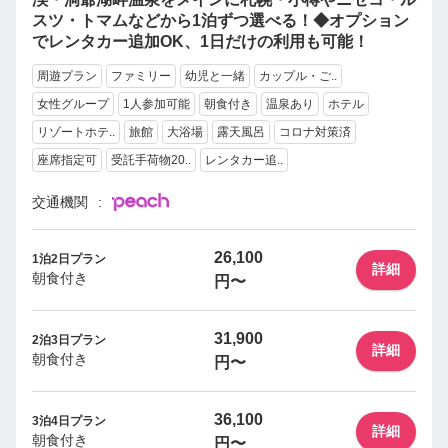
スツ・トマムなどから1泊ずつ選べる！◆オプション
でレンタカー追加OK、1日だけの利用も可能！
周遊プラン
ファミリー
幼児と一緒
カップル・ご..
女性グループ
1人参加可能
朝食付き
温泉あり
ホテル
リゾートホテ..
旅館
大浴場
露天風呂
コロナ対策済
座席指定可
受託手荷物20..
レンタカー追..
交通機関
26,100
1泊2日プラン
詳細
朝食付き
円〜
31,900
2泊3日プラン
詳細
朝食付き
円〜
36,100
3泊4日プラン
詳細
朝食付き
円〜