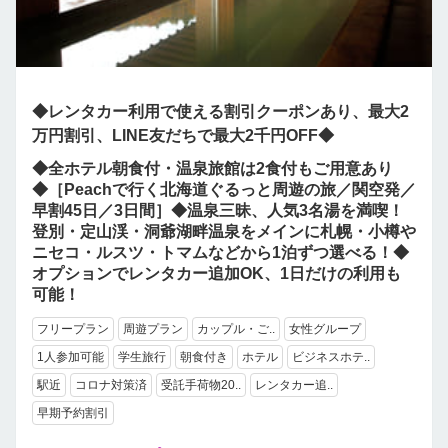
◆レンタカー利用で使える割引クーポンあり、最大2
万円割引、LINE友だちで最大2千円OFF◆
◆全ホテル朝食付・温泉旅館は2食付もご用意あり
◆［Peachで行く北海道ぐるっと周遊の旅／関空発／
早割45日／3日間］◆温泉三昧、人気3名湯を満喫！
登別・定山渓・洞爺湖畔温泉をメインに札幌・小樽や
ニセコ・ルスツ・トマムなどから1泊ずつ選べる！◆
オプションでレンタカー追加OK、1日だけの利用も
可能！
フリープラン
周遊プラン
カップル・ご..
女性グループ
1人参加可能
学生旅行
朝食付き
ホテル
ビジネスホテ..
駅近
コロナ対策済
受託手荷物20..
レンタカー追..
早期予約割引