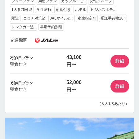
フリープラン
周遊プラン
カップル・ご..
女性グループ
1人参加可能
学生旅行
朝食付き
ホテル
ビジネスホテ..
駅近
コロナ対策済
JALマイルた..
座席指定可
受託手荷物20..
レンタカー追..
早期予約割引
交通機関
43,100
2泊3日プラン
詳細
朝食付き
円〜
52,000
3泊4日プラン
詳細
朝食付き
円〜
(大人1名あたり）