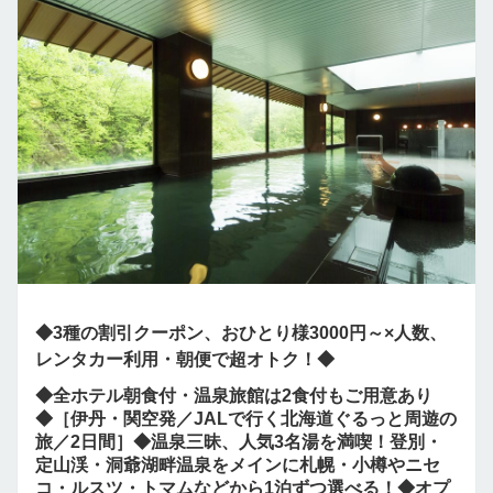
◆3種の割引クーポン、おひとり様3000円～×人数、
レンタカー利用・朝便で超オトク！◆
◆全ホテル朝食付・温泉旅館は2食付もご用意あり
◆［伊丹・関空発／JALで行く北海道ぐるっと周遊の
旅／2日間］◆温泉三昧、人気3名湯を満喫！登別・
定山渓・洞爺湖畔温泉をメインに札幌・小樽やニセ
コ・ルスツ・トマムなどから1泊ずつ選べる！◆オプ