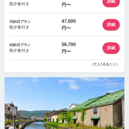
詳細
朝夕食付き
円〜
47,000
3泊4日プラン
詳細
朝夕食付き
円〜
56,700
4泊5日プラン
詳細
朝夕食付き
円〜
(大人1名あたり）