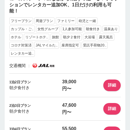
ションでレンタカー追加OK、1日だけの利用も可
能！
フリープラン
周遊プラン
ファミリー
幼児と一緒
カップル・ご..
女性グループ
1人参加可能
朝食付き
温泉あり
ホテル
リゾートホテ..
旅館
朝夕２食付
大浴場
露天風呂
コロナ対策済
JALマイルた..
座席指定可
受託手荷物20..
レンタカー追..
交通機関
39,000
1泊2日プラン
詳細
朝夕食付き
円〜
47,600
2泊3日プラン
詳細
朝夕食付き
円〜
55,500
3泊4日プラン