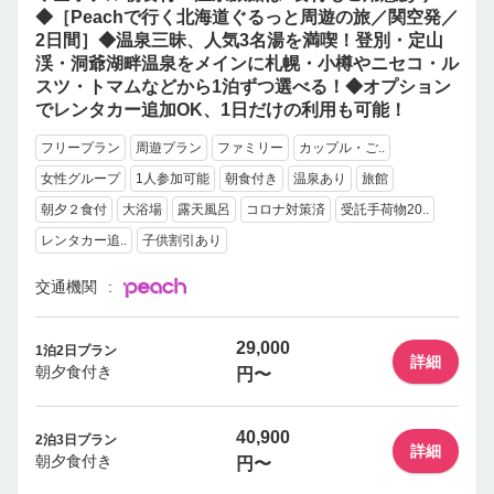
◆［Peachで行く北海道ぐるっと周遊の旅／関空発／
2日間］◆温泉三昧、人気3名湯を満喫！登別・定山
渓・洞爺湖畔温泉をメインに札幌・小樽やニセコ・ル
スツ・トマムなどから1泊ずつ選べる！◆オプション
でレンタカー追加OK、1日だけの利用も可能！
フリープラン
周遊プラン
ファミリー
カップル・ご..
女性グループ
1人参加可能
朝食付き
温泉あり
旅館
朝夕２食付
大浴場
露天風呂
コロナ対策済
受託手荷物20..
レンタカー追..
子供割引あり
交通機関
29,000
1泊2日プラン
詳細
朝夕食付き
円〜
40,900
2泊3日プラン
詳細
朝夕食付き
円〜