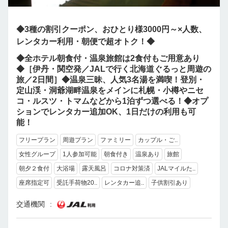
◆3種の割引クーポン、おひとり様3000円～×人数、
レンタカー利用・朝便で超オトク！◆
◆全ホテル朝食付・温泉旅館は2食付もご用意あり
◆［伊丹・関空発／JALで行く北海道ぐるっと周遊の
旅／2日間］◆温泉三昧、人気3名湯を満喫！登別・
定山渓・洞爺湖畔温泉をメインに札幌・小樽やニセ
コ・ルスツ・トマムなどから1泊ずつ選べる！◆オプ
ションでレンタカー追加OK、1日だけの利用も可
能！
フリープラン
周遊プラン
ファミリー
カップル・ご..
女性グループ
1人参加可能
朝食付き
温泉あり
旅館
朝夕２食付
大浴場
露天風呂
コロナ対策済
JALマイルた..
座席指定可
受託手荷物20..
レンタカー追..
子供割引あり
交通機関