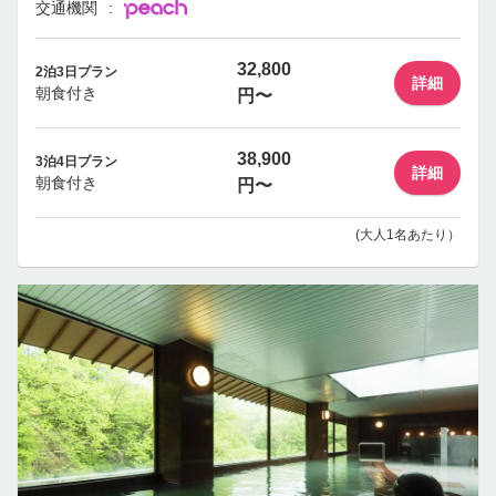
交通機関
32,800
2泊3日プラン
詳細
朝食付き
円〜
38,900
3泊4日プラン
詳細
朝食付き
円〜
(大人1名あたり）