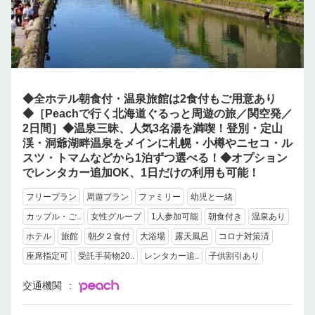
◆全ホテル朝食付・温泉旅館は2食付もご用意あり
◆［Peachで行く北海道ぐるっと周遊の旅／関空発／
2日間］◆温泉三昧、人気3名湯を満喫！登別・定山
渓・洞爺湖畔温泉をメインに札幌・小樽やニセコ・ル
スツ・トマムなどから1泊ずつ選べる！◆オプション
でレンタカー追加OK、1日だけの利用も可能！
フリープラン
周遊プラン
ファミリー
幼児と一緒
カップル・ご..
女性グループ
1人参加可能
朝食付き
温泉あり
ホテル
旅館
朝夕２食付
大浴場
露天風呂
コロナ対策済
座席指定可
受託手荷物20..
レンタカー追..
子供割引あり
交通機関