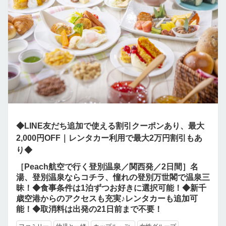
◆LINE友だち追加で使える割引クーポンあり、最大
2,000円OFF｜レンタカー利用で最大2万円割引もあ
り◆
［Peach航空で行く登別温泉／関西発／2日間］名
湯、登別温泉ならコチラ、憧れの登別万世閣で温泉三
昧！◆食事条件は1泊ずつお好きに選択可能！◆新千
歳空港からのアクセスも充実♪レンタカーも追加可
能！◆取消料は出発の21日前まで不要！