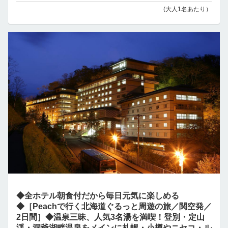
(大人1名あたり）
◆全ホテル朝食付だから毎日元気に楽しめる
◆［Peachで行く北海道ぐるっと周遊の旅／関空発／
2日間］◆温泉三昧、人気3名湯を満喫！登別・定山
渓・洞爺湖畔温泉をメインに札幌・小樽やニセコ・ル