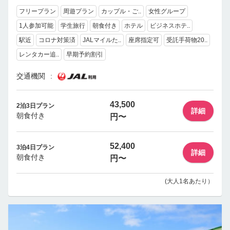
フリープラン
周遊プラン
カップル・ご..
女性グループ
1人参加可能
学生旅行
朝食付き
ホテル
ビジネスホテ..
駅近
コロナ対策済
JALマイルた..
座席指定可
受託手荷物20..
レンタカー追..
早期予約割引
交通機関
43,500
2泊3日プラン
詳細
朝食付き
円〜
52,400
3泊4日プラン
詳細
朝食付き
円〜
(大人1名あたり）