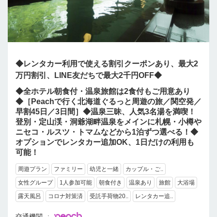
◆レンタカー利用で使える割引クーポンあり、最大2
万円割引、LINE友だちで最大2千円OFF◆
◆全ホテル朝食付・温泉旅館は2食付もご用意あり
◆［Peachで行く北海道ぐるっと周遊の旅／関空発／
早割45日／3日間］◆温泉三昧、人気3名湯を満喫！
登別・定山渓・洞爺湖畔温泉をメインに札幌・小樽や
ニセコ・ルスツ・トマムなどから1泊ずつ選べる！◆
オプションでレンタカー追加OK、1日だけの利用も
可能！
周遊プラン
ファミリー
幼児と一緒
カップル・ご..
女性グループ
1人参加可能
朝食付き
温泉あり
旅館
大浴場
露天風呂
コロナ対策済
受託手荷物20..
レンタカー追..
交通機関