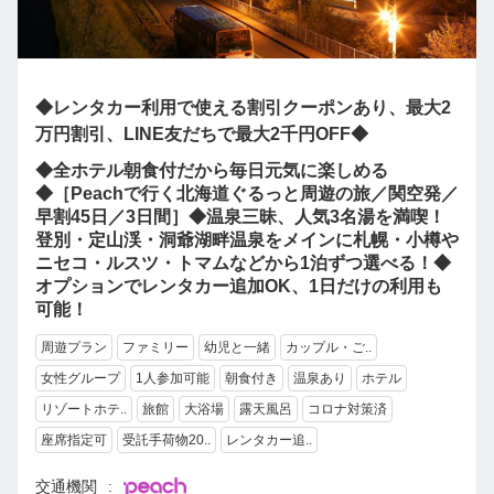
◆レンタカー利用で使える割引クーポンあり、最大2
万円割引、LINE友だちで最大2千円OFF◆
◆全ホテル朝食付だから毎日元気に楽しめる
◆［Peachで行く北海道ぐるっと周遊の旅／関空発／
早割45日／3日間］◆温泉三昧、人気3名湯を満喫！
登別・定山渓・洞爺湖畔温泉をメインに札幌・小樽や
ニセコ・ルスツ・トマムなどから1泊ずつ選べる！◆
オプションでレンタカー追加OK、1日だけの利用も
可能！
周遊プラン
ファミリー
幼児と一緒
カップル・ご..
女性グループ
1人参加可能
朝食付き
温泉あり
ホテル
リゾートホテ..
旅館
大浴場
露天風呂
コロナ対策済
座席指定可
受託手荷物20..
レンタカー追..
交通機関