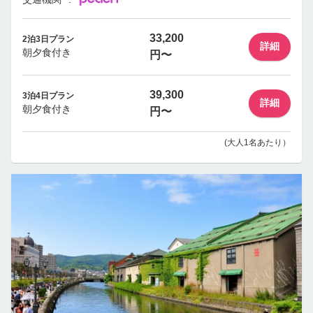
33,200
2泊3日プラン
詳細
朝夕食付き
円〜
39,300
3泊4日プラン
詳細
朝夕食付き
円〜
(大人1名あたり）