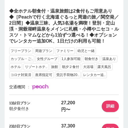
◆全ホテル朝食付・温泉旅館は2食付もご用意あり
◆［Peachで行く北海道ぐるっと周遊の旅／関空発／
2日間］◆温泉三昧、人気3名湯を満喫！登別・定山
渓・洞爺湖畔温泉をメインに札幌・小樽やニセコ・ル
スツ・トマムなどから1泊ずつ選べる！◆オプション
でレンタカー追加OK、1日だけの利用も可能！
フリープラン
周遊プラン
ファミリー
幼児と一緒
カップル・ご..
女性グループ
1人参加可能
朝食付き
温泉あり
ホテル
リゾートホテ..
旅館
朝夕２食付
大浴場
露天風呂
コロナ対策済
座席指定可
受託手荷物20..
レンタカー追..
交通機関
27,200
1泊2日プラン
詳細
朝夕食付き
円〜
37,300
2泊3日プラン