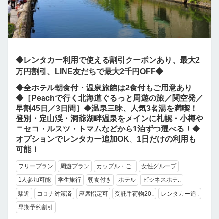
◆レンタカー利用で使える割引クーポンあり、最大2
万円割引、LINE友だちで最大2千円OFF◆
◆全ホテル朝食付・温泉旅館は2食付もご用意あり
◆［Peachで行く北海道ぐるっと周遊の旅／関空発／
早割45日／3日間］◆温泉三昧、人気3名湯を満喫！
登別・定山渓・洞爺湖畔温泉をメインに札幌・小樽や
ニセコ・ルスツ・トマムなどから1泊ずつ選べる！◆
オプションでレンタカー追加OK、1日だけの利用も
可能！
フリープラン
周遊プラン
カップル・ご..
女性グループ
1人参加可能
学生旅行
朝食付き
ホテル
ビジネスホテ..
駅近
コロナ対策済
座席指定可
受託手荷物20..
レンタカー追..
早期予約割引