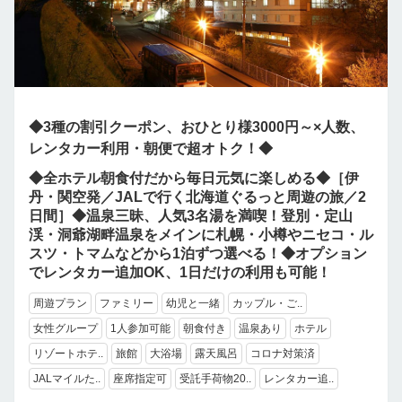
◆3種の割引クーポン、おひとり様3000円～×人数、
レンタカー利用・朝便で超オトク！◆
◆全ホテル朝食付だから毎日元気に楽しめる◆［伊
丹・関空発／JALで行く北海道ぐるっと周遊の旅／2
日間］◆温泉三昧、人気3名湯を満喫！登別・定山
渓・洞爺湖畔温泉をメインに札幌・小樽やニセコ・ル
スツ・トマムなどから1泊ずつ選べる！◆オプション
でレンタカー追加OK、1日だけの利用も可能！
周遊プラン
ファミリー
幼児と一緒
カップル・ご..
女性グループ
1人参加可能
朝食付き
温泉あり
ホテル
リゾートホテ..
旅館
大浴場
露天風呂
コロナ対策済
JALマイルた..
座席指定可
受託手荷物20..
レンタカー追..