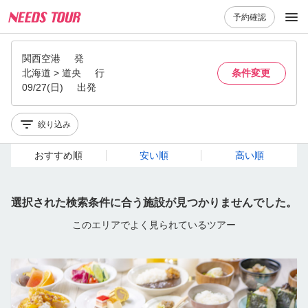
予約確認
関西空港
発
北海道 > 道央
行
条件変更
09/27(日)
出発
絞り込み
おすすめ順
安い順
高い順
選択された検索条件に合う施設が見つかりませんでした。
このエリアでよく見られているツアー