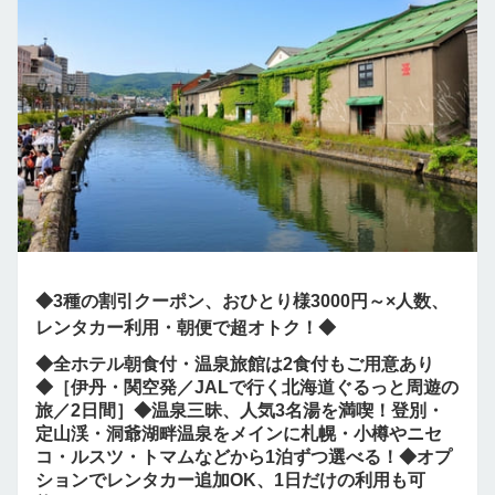
◆3種の割引クーポン、おひとり様3000円～×人数、
レンタカー利用・朝便で超オトク！◆
◆全ホテル朝食付・温泉旅館は2食付もご用意あり
◆［伊丹・関空発／JALで行く北海道ぐるっと周遊の
旅／2日間］◆温泉三昧、人気3名湯を満喫！登別・
定山渓・洞爺湖畔温泉をメインに札幌・小樽やニセ
コ・ルスツ・トマムなどから1泊ずつ選べる！◆オプ
ションでレンタカー追加OK、1日だけの利用も可