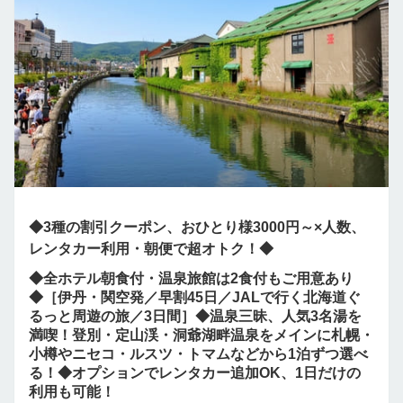
◆3種の割引クーポン、おひとり様3000円～×人数、
レンタカー利用・朝便で超オトク！◆
◆全ホテル朝食付・温泉旅館は2食付もご用意あり
◆［伊丹・関空発／早割45日／JALで行く北海道ぐ
るっと周遊の旅／3日間］◆温泉三昧、人気3名湯を
満喫！登別・定山渓・洞爺湖畔温泉をメインに札幌・
小樽やニセコ・ルスツ・トマムなどから1泊ずつ選べ
る！◆オプションでレンタカー追加OK、1日だけの
利用も可能！