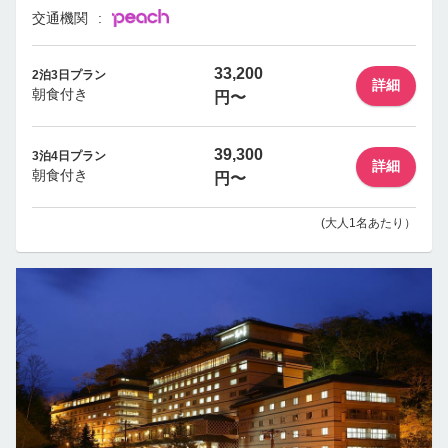
交通機関
33,200
2泊3日プラン
詳細
朝食付き
円〜
39,300
3泊4日プラン
詳細
朝食付き
円〜
(大人1名あたり）