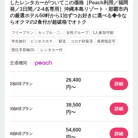
したレンタカーがついてこの価格［Peach利用／福岡
発／3日間／2-4名専用］沖縄本島リゾート・那覇市内
の厳選ホテル50軒から1泊ずつお好きに選べる◆今な
らオクマの2食付が超破格でオトク
フリープラン
カップル・ご..
女性グループ
1人参加可能
学生旅行
ビジネスホテ..
駅近
コロナ対策済
座席指定可
受託手荷物20..
レンタカー付
交通機関
26,400
詳細
2泊3日プラン
円〜
39,500
詳細
3泊4日プラン
円〜
54,600
詳細
4泊5日プラン
円〜