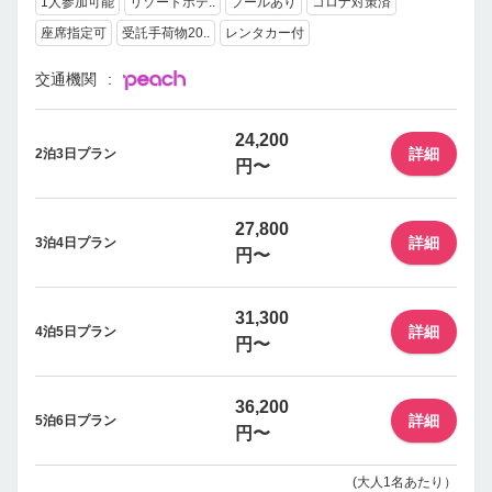
1人参加可能
リゾートホテ..
プールあり
コロナ対策済
座席指定可
受託手荷物20..
レンタカー付
交通機関
24,200
詳細
2泊3日プラン
円〜
27,800
詳細
3泊4日プラン
円〜
31,300
詳細
4泊5日プラン
円〜
36,200
詳細
5泊6日プラン
円〜
(大人1名あたり）