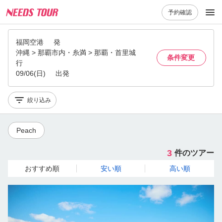
予約確認
福岡空港
発
沖縄 > 那覇市内・糸満 > 那覇・首里城
条件変更
行
09/06(日)
出発
絞り込み
Peach
3
件のツアー
おすすめ順
安い順
高い順