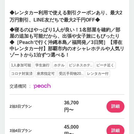
◆レンタカー利用で使える割引クーポンあり、最大2
万円割引、LINE友だちで最大2千円OFF◆
◆寝るのはやっぱり1人が良い！1名部屋を確約／部
屋の追加も可能だから、出張や女子旅にもぴったり
◆［Peachで行く沖縄本島／福岡発／3日間］【滞在
中レンタカー付】那覇市内のオシャレホテルや人気リ
ゾートから1泊ずつ選べる！
1人参加可能
学生旅行
ホテル
ビジネスホテ..
ビーチ近く
コロナ対策済
座席指定可
受託手荷物20..
レンタカー付
交通機関
36,700
詳細
2泊3日プラン
円〜
45,000
詳細
3泊4日プラン