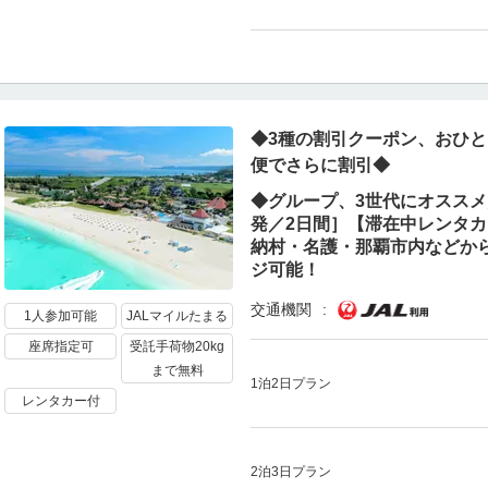
◆3種の割引クーポン、おひと
便でさらに割引◆
◆グループ、3世代にオススメ／
発／2日間］【滞在中レンタ
納村・名護・那覇市内などか
ジ可能！
交通機関
1人参加可能
JALマイルたまる
座席指定可
受託手荷物20kg
まで無料
1泊2日プラン
レンタカー付
2泊3日プラン