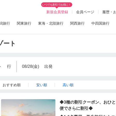
いつでも割引でお得に！
新規会員登録
会員ページ
履歴・
潟旅行
関東旅行
東海・北陸旅行
関西旅行
中四国旅行
リゾート
ト
行
08/28(金)
出発
おすすめ順
安い順
高い順
◆3種の割引クーポン、おひと
便でさらに割引◆