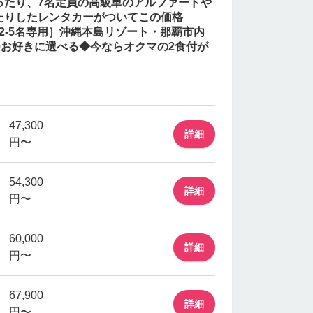
ったり、7名定員の高級車のアルファードや
たりしたレンタカーがついてこの価格
／2-5名専用］沖縄本島リゾート・那覇市内
つお好きに選べる◆今ならオクマの2食付が
47,300
詳細
円〜
54,300
詳細
円〜
60,000
詳細
円〜
67,900
詳細
円〜