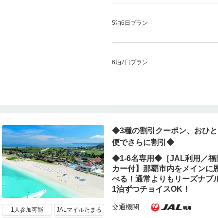
5泊6日プラン
6泊7日プラン
◆3種の割引クーポン、おひと
便でさらに割引◆
◆1-6名専用◆［JAL利用
カー付】那覇市内をメインに
べる！通常よりもリーズナブ
1泊ずつチョイスOK！
交通機関
1人参加可能
JALマイルたまる