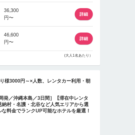
36,300
詳細
円〜
46,600
詳細
円〜
(大人1名あたり）
り様3000円～×人数、レンタカー利用・朝
／福岡発／沖縄本島／3日間］【滞在中レンタ
恩納村・名護・北谷など人気エリアから選
ルな料金でランクUP可能なホテルを厳選！