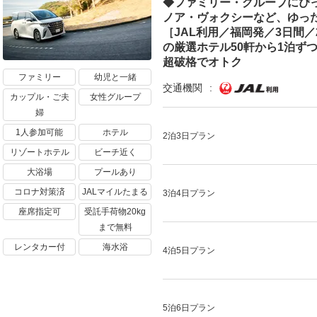
◆ファミリー・グループにぴ
ノア・ヴォクシーなど、ゆっ
［JAL利用／福岡発／3日間
の厳選ホテル50軒から1泊ず
超破格でオトク
ファミリー
幼児と一緒
交通機関
カップル・ご夫
女性グループ
婦
1人参加可能
ホテル
2泊3日プラン
リゾートホテル
ビーチ近く
大浴場
プールあり
コロナ対策済
JALマイルたまる
3泊4日プラン
座席指定可
受託手荷物20kg
まで無料
レンタカー付
海水浴
4泊5日プラン
5泊6日プラン