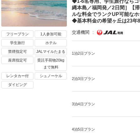
◆1-6名専用、学生旅行なら
縄本島／福岡発／2日間］【
ルな料金でランクUP可能なホ
◆基本料金の希望ヶ丘は23年
交通機関
フリープラン
1人参加可能
学生旅行
ホテル
禁煙指定可
JALマイルたまる
1泊2日プラン
座席指定可
受託手荷物20kg
まで無料
レンタカー付
シュノーケル
2泊3日プラン
ダイビング
3泊4日プラン
4泊5日プラン