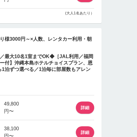
(大人1名あたり）
り様3000円～×人数、レンタカー利用・朝
最大10名1室までOK◆［JAL利用／福岡
カー付】沖縄本島ホテルチョイスプラン、恩
ら1泊ずつ選べる／1泊毎に部屋数もアレン
49,800
詳細
円〜
38,100
詳細
円〜