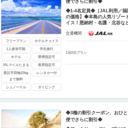
便でさらに割引◆
◆1-4名定員◆［JAL利用
の価格】◆本島の人気リゾー
イス！恩納村・名護・北谷など
交通機関
フリープラン
ホテルチョイス
1人参加可能
学生旅行
1泊2日プラン
ホテル
禁煙指定可
JALマイルたまる
座席指定可
受託手荷物20kg
レンタカー付
まで無料
シュノーケル
ダイビング
◆3種の割引クーポン、おひと
便でさらに割引◆