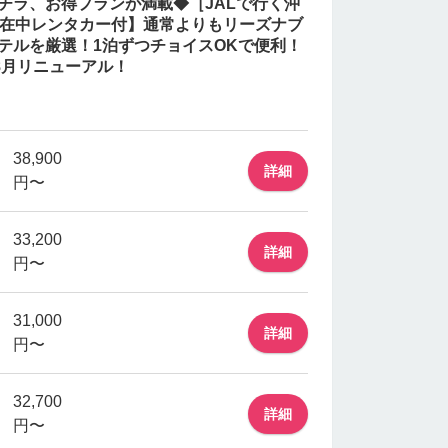
コチラ、お得プランが満載◆［JALで行く沖
滞在中レンタカー付】通常よりもリーズナブ
テルを厳選！1泊ずつチョイスOKで便利！
8月リニューアル！
38,900
詳細
円〜
33,200
詳細
円〜
31,000
詳細
円〜
32,700
詳細
円〜