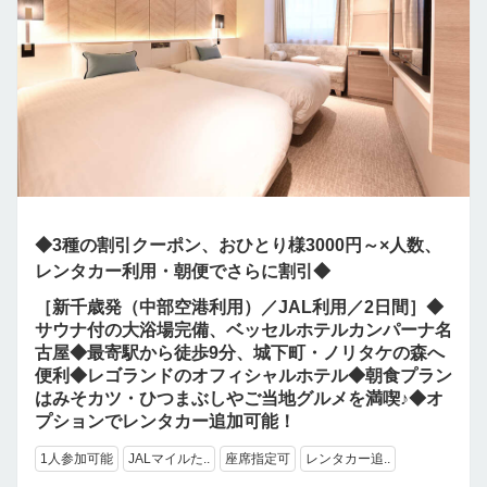
◆3種の割引クーポン、おひとり様3000円～×人数、
レンタカー利用・朝便でさらに割引◆
［新千歳発（中部空港利用）／JAL利用／2日間］◆
サウナ付の大浴場完備、ベッセルホテルカンパーナ名
古屋◆最寄駅から徒歩9分、城下町・ノリタケの森へ
便利◆レゴランドのオフィシャルホテル◆朝食プラン
はみそカツ・ひつまぶしやご当地グルメを満喫♪◆オ
プションでレンタカー追加可能！
1人参加可能
JALマイルた..
座席指定可
レンタカー追..