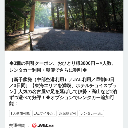
◆3種の割引クーポン、おひとり様3000円～×人数、
レンタカー利用・朝便でさらに割引◆
［新千歳発（中部空港利用）／JAL利用／早割60日
／3日間］【東海エリアを満喫、ホテルチョイスプラ
ン】人気の名古屋や足を延ばして伊勢・高山など1泊
ずつ選べて好評！◆オプションでレンタカー追加可
能！
1人参加可能
JALマイルた..
座席指定可
レンタカー追..
交通機関