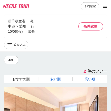
予約確認
新千歳空港
発
中部 > 愛知
行
条件変更
10/06(火)
出発
絞り込み
JAL
2
件のツアー
おすすめ順
安い順
高い順