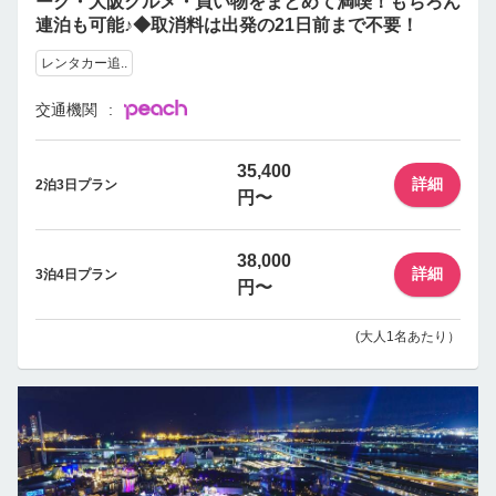
ーク・大阪グルメ・買い物をまとめて満喫！もちろん
連泊も可能♪◆取消料は出発の21日前まで不要！
レンタカー追..
交通機関
35,400
詳細
2泊3日プラン
円〜
38,000
詳細
3泊4日プラン
円〜
(大人1名あたり）