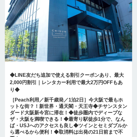
◆LINE友だち追加で使える割引クーポンあり、最大
2,000円割引｜レンタカー利用で最大2万円OFFもあ
り◆
［Peach利用／新千歳発／1泊2日］今大阪で最もホ
ットな街？！新世界・通天閣・天王寺◆チサンスタン
ダード大阪新今宮に滞在！◆徒歩圏内でディープな
ザ・大阪を満喫できる！◆最寄り駅徒歩1分で、なん
ば・USJへのアクセスも良し◆ツインとセミダブルか
ら選べるから便利！◆取消料は出発の21日前まで不