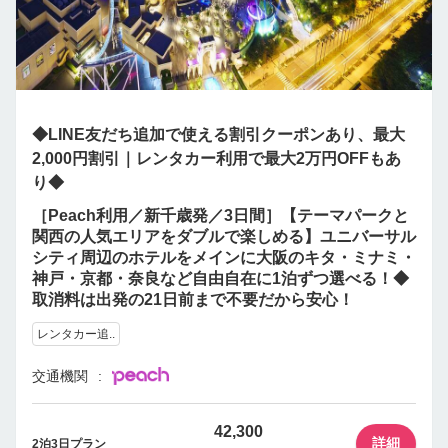
◆LINE友だち追加で使える割引クーポンあり、最大
2,000円割引｜レンタカー利用で最大2万円OFFもあ
り◆
［Peach利用／新千歳発／3日間］【テーマパークと
関西の人気エリアをダブルで楽しめる】ユニバーサル
シティ周辺のホテルをメインに大阪のキタ・ミナミ・
神戸・京都・奈良など自由自在に1泊ずつ選べる！◆
取消料は出発の21日前まで不要だから安心！
レンタカー追..
交通機関
42,300
詳細
2泊3日プラン