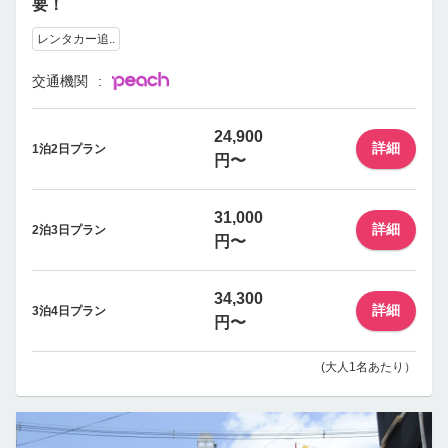
要！
レンタカー追..
交通機関
24,900
詳細
1泊2日プラン
円〜
31,000
詳細
2泊3日プラン
円〜
34,300
詳細
3泊4日プラン
円〜
(大人1名あたり）