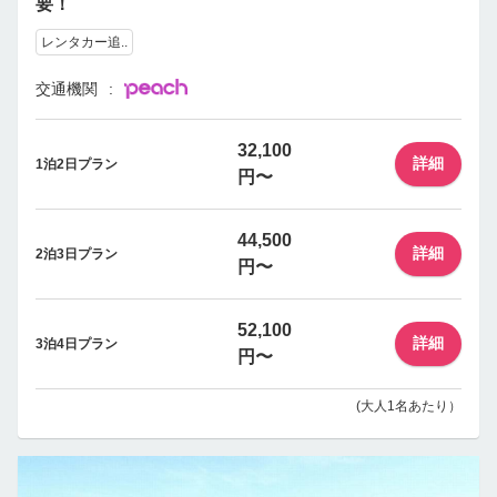
要！
レンタカー追..
交通機関
32,100
詳細
1泊2日プラン
円〜
44,500
詳細
2泊3日プラン
円〜
52,100
詳細
3泊4日プラン
円〜
(大人1名あたり）