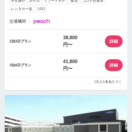
学生旅行
ホテル
リゾートホテ..
駅近
コロナ対策済
レンタカー追..
USJ
交通機関
38,800
詳細
2泊3日プラン
円〜
41,800
詳細
3泊4日プラン
円〜
(大人1名あたり）