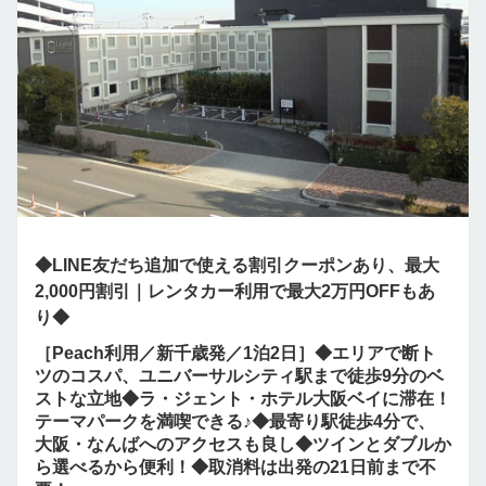
◆LINE友だち追加で使える割引クーポンあり、最大
2,000円割引｜レンタカー利用で最大2万円OFFもあ
り◆
［Peach利用／新千歳発／1泊2日］◆エリアで断ト
ツのコスパ、ユニバーサルシティ駅まで徒歩9分のベ
ストな立地◆ラ・ジェント・ホテル大阪ベイに滞在！
テーマパークを満喫できる♪◆最寄り駅徒歩4分で、
大阪・なんばへのアクセスも良し◆ツインとダブルか
ら選べるから便利！◆取消料は出発の21日前まで不