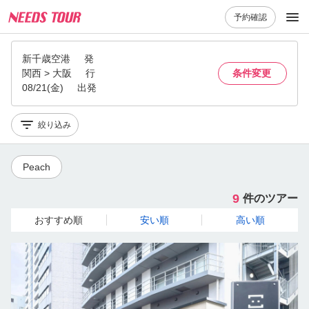
予約確認
新千歳空港
発
関西 > 大阪
行
条件変更
08/21(金)
出発
絞り込み
Peach
9
件のツアー
おすすめ順
安い順
高い順