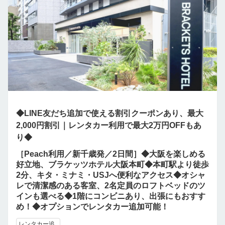
◆LINE友だち追加で使える割引クーポンあり、最大
2,000円割引｜レンタカー利用で最大2万円OFFもあ
り◆
［Peach利用／新千歳発／2日間］◆大阪を楽しめる
好立地、ブラケッツホテル大阪本町◆本町駅より徒歩
2分、キタ・ミナミ・USJへ便利なアクセス◆オシャ
レで清潔感のある客室、2名定員のロフトベッドのツ
インも選べる◆1階にコンビニあり、出張にもおすす
め！◆オプションでレンタカー追加可能！
レンタカー追..