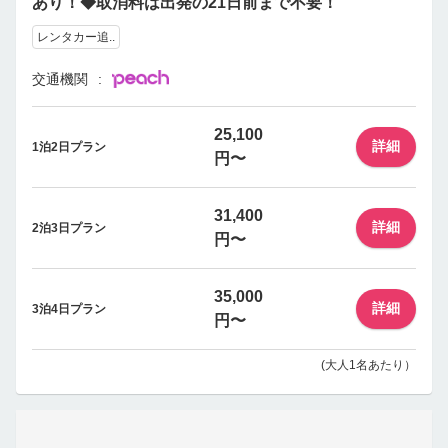
あり！◆取消料は出発の21日前まで不要！
レンタカー追..
交通機関
25,100
詳細
1泊2日プラン
円〜
31,400
詳細
2泊3日プラン
円〜
35,000
詳細
3泊4日プラン
円〜
(大人1名あたり）