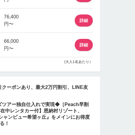
76,400
詳細
円〜
66,000
詳細
円〜
(大人1名あたり）
クーポンあり、最大2万円割引、LINE友
ツアー独自仕入れで実現◆［Peach早割
滞在中レンタカー付】恩納村リゾート、
ーシャンビュー希望ヶ丘』をメインにお得度
る！