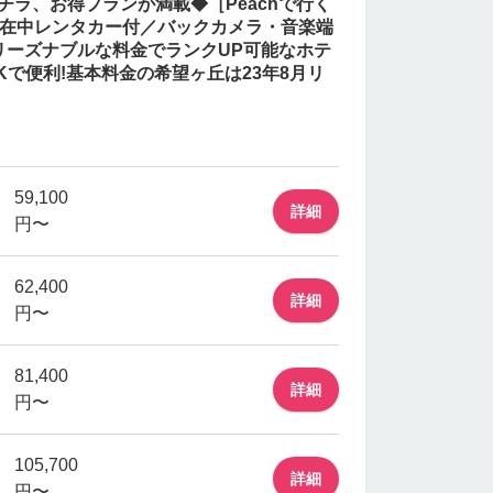
チラ、お得プランが満載◆［Peachで行く
滞在中レンタカー付／バックカメラ・音楽端
リーズナブルな料金でランクUP可能なホテ
Kで便利!基本料金の希望ヶ丘は23年8月リ
59,100
詳細
円〜
62,400
詳細
円〜
81,400
詳細
円〜
105,700
詳細
円〜