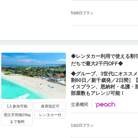
5泊6日プラン
◆レンタカー利用で使える割引
だちで最大2千円OFF◆
◆グループ、3世代にオススメ／
割60日／新千歳発／2日間］
イスプラン、恩納村・名護・
部屋数もアレンジ可能！
交通機関
1人参加可能
座席指定可
受託手荷物20kg
レンタカー付
まで無料
1泊2日プラン