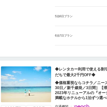
5泊6日プラン
6泊7日プラン
◆レンタカー利用で使える割引
だちで最大2千円OFF◆
◆価格重視ならコチラ／ニーズ
30日／新千歳発／3日間］【
2023年リニューアルの『オ
満載なホテルから1泊ずつ選べ
交通機関