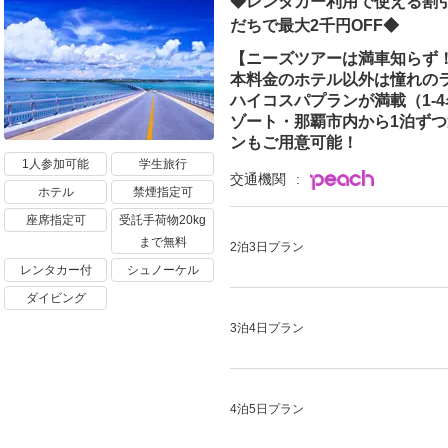
◆レンタカー利用で使える割引
だちで最大2千円OFF◆
【ニーズツアーは満車知らず
本料金のホテル以外は憧れの
ハイコスパプランが満載（1-
ゾート・那覇市内から1泊ず
ンもご用意可能！
1人参加可能
学生旅行
交通機関
ホテル
禁煙指定可
座席指定可
受託手荷物20kg
まで無料
2泊3日プラン
レンタカー付
シュノーケル
ダイビング
3泊4日プラン
4泊5日プラン