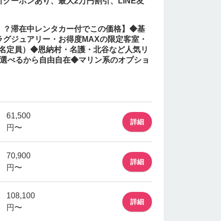
クーポンあり、最大2万円割引、LINE友
！？滞在中レンタカー付でこの価格】◆基
ラグジュアリー・お得度MAXの限定客室・
4名定員）◆恩納村・名護・北谷など人気リ
つ選べるから自由自在◆マリン系のオプショ
61,500
詳細
円〜
70,900
詳細
円〜
108,100
詳細
円〜