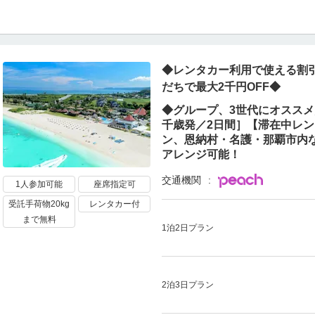
◆レンタカー利用で使える割引
だちで最大2千円OFF◆
◆グループ、3世代にオススメ／
千歳発／2日間］【滞在中レ
ン、恩納村・名護・那覇市内
アレンジ可能！
交通機関
1人参加可能
座席指定可
受託手荷物20kg
レンタカー付
まで無料
1泊2日プラン
2泊3日プラン