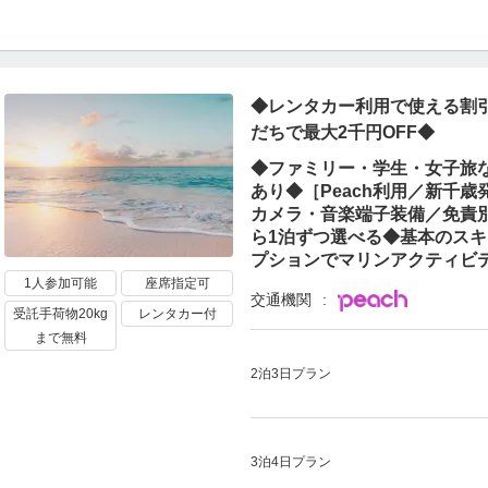
◆レンタカー利用で使える割引
だちで最大2千円OFF◆
◆ファミリー・学生・女子旅
あり◆［Peach利用／新千
カメラ・音楽端子装備／免責
ら1泊ずつ選べる◆基本のス
プションでマリンアクティビ
1人参加可能
座席指定可
交通機関
受託手荷物20kg
レンタカー付
まで無料
2泊3日プラン
3泊4日プラン