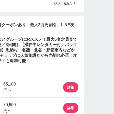
(大人1名あたり）
クーポンあり、最大2万円割引、LINE友
などグループにおススメ！最大6名定員まで
歳発／3日間］【滞在中レンタカー付／バック
別】恩納村・名護・北谷・那覇市内などか
キャラップは人気施設だから売切れ必至！オ
ティも追加可能！
65,100
詳細
円〜
70,600
詳細
円〜