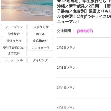
◆1-6名専用、学生旅行ならコ
沖縄／新千歳発／2日間］【
子装備／免責別】通常よりも
ルを厳選！1泊ずつチョイスO
ニューアル！
フリープラン
1人参加可能
交通機関
学生旅行
ホテル
禁煙指定可
座席指定可
1泊2日プラン
受託手荷物20kg
レンタカー付
まで無料
シュノーケル
ダイビング
2泊3日プラン
3泊4日プラン
4泊5日プラン