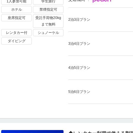
1人参加可能
学生旅行
ホテル
禁煙指定可
座席指定可
受託手荷物20kg
2泊3日プラン
まで無料
レンタカー付
シュノーケル
ダイビング
3泊4日プラン
4泊5日プラン
5泊6日プラン