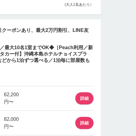
(大人1名あたり）
クーポンあり、最大2万円割引、LINE友
最大10名1室までOK◆［Peach利用／新
ンタカー付】沖縄本島ホテルチョイスプラ
などから1泊ずつ選べる／1泊毎に部屋数も
62,200
詳細
円〜
82,000
詳細
円〜