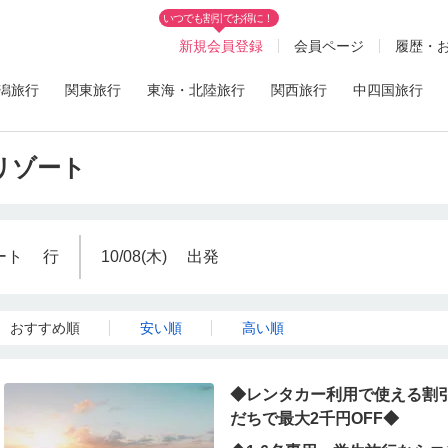
いつでも割引でお得に！
新規会員登録
会員ページ
履歴・
潟旅行
関東旅行
東海・北陸旅行
関西旅行
中四国旅行
島リゾート
ート
行
10/08(木)
出発
おすすめ順
安い順
高い順
◆レンタカー利用で使える割引
だちで最大2千円OFF◆