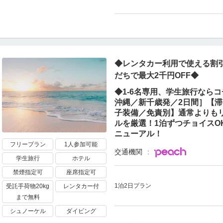
◆レンタカー利用で使える割引
だちで最大2千円OFF◆
◆1-6名専用、学生旅行ならコ
沖縄／新千歳発／2日間］【
子装備／免責別】通常よりも
ルを厳選！1泊ずつチョイスO
ニューアル！
フリープラン
1人参加可能
交通機関
学生旅行
ホテル
禁煙指定可
座席指定可
1泊2日プラン
受託手荷物20kg
レンタカー付
まで無料
シュノーケル
ダイビング