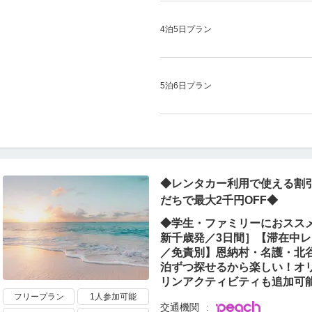
4泊5日プラン
5泊6日プラン
◆レンタカー利用で使える割引
だちで最大2千円OFF◆
◆学生・ファミリーにおススメ
新千歳発／3日間］【滞在中
／免責別】恩納村・名護・北
泊ずつ探せるから楽しい！オ
リンアクティビティも追加可
フリープラン
1人参加可能
交通機関