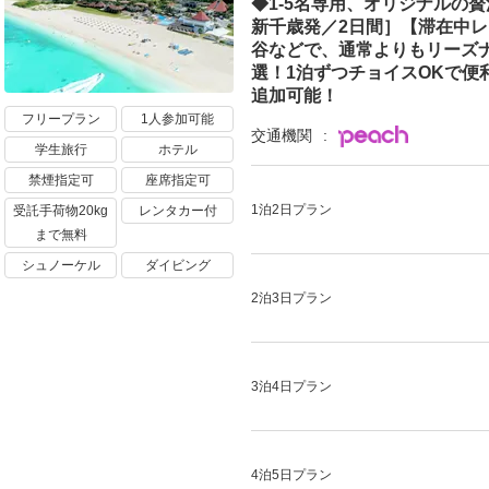
◆1-5名専用、オリジナルの贅
新千歳発／2日間］【滞在中
谷などで、通常よりもリーズ
選！1泊ずつチョイスOKで便
追加可能！
フリープラン
1人参加可能
交通機関
学生旅行
ホテル
禁煙指定可
座席指定可
1泊2日プラン
受託手荷物20kg
レンタカー付
まで無料
シュノーケル
ダイビング
2泊3日プラン
3泊4日プラン
4泊5日プラン