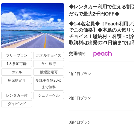
◆レンタカー利用で使える割引
だちで最大2千円OFF◆
◆1-4名定員◆［Peach利
でこの価格】◆本島の人気リ
チョイス！恩納村・名護・北谷
取消料は出発の21日前までは
交通機関
フリープラン
ホテルチョイス
1人参加可能
学生旅行
ホテル
禁煙指定可
1泊2日プラン
座席指定可
受託手荷物20kg
まで無料
レンタカー付
シュノーケル
2泊3日プラン
ダイビング
3泊4日プラン