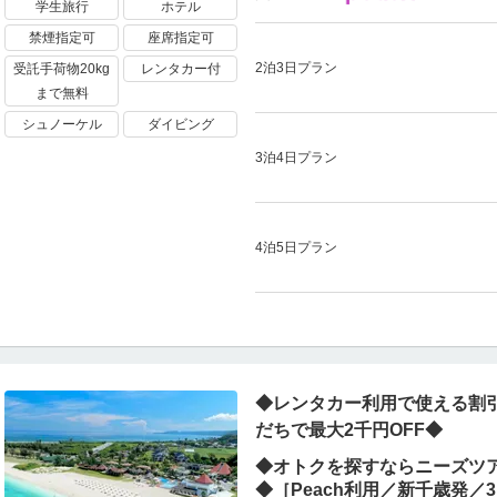
学生旅行
ホテル
禁煙指定可
座席指定可
2泊3日プラン
受託手荷物20kg
レンタカー付
まで無料
シュノーケル
ダイビング
3泊4日プラン
4泊5日プラン
◆レンタカー利用で使える割引
だちで最大2千円OFF◆
◆オトクを探すならニーズツア
◆［Peach利用／新千歳発