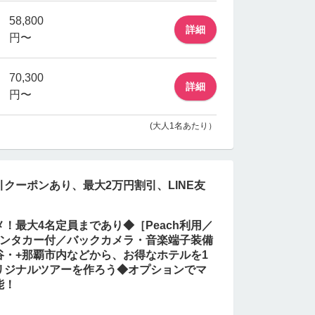
58,800
詳細
円〜
70,300
詳細
円〜
(大人1名あたり）
クーポンあり、最大2万円割引、LINE友
！最大4名定員まであり◆［Peach利用／
レンタカー付／バックカメラ・音楽端子装備
谷・+那覇市内などから、お得なホテルを1
リジナルツアーを作ろう◆オプションでマ
能！