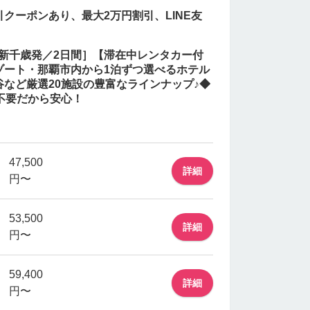
クーポンあり、最大2万円割引、LINE友
用／新千歳発／2日間］【滞在中レンタカー付
ゾート・那覇市内から1泊ずつ選べるホテル
など厳選20施設の豊富なラインナップ♪◆
不要だから安心！
47,500
詳細
円〜
53,500
詳細
円〜
59,400
詳細
円〜