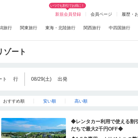
いつでも割引でお得に！
新規会員登録
会員ページ
履歴・
潟旅行
関東旅行
東海・北陸旅行
関西旅行
中四国旅行
島リゾート
ート
行
08/29(土)
出発
おすすめ順
安い順
高い順
◆レンタカー利用で使える割引
だちで最大2千円OFF◆