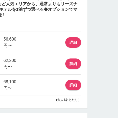
など人気エリアから、通常よりもリーズナ
ホテルを1泊ずつ選べる◆オプションでマ
能！
56,600
詳細
円〜
62,200
詳細
円〜
68,100
詳細
円〜
(大人1名あたり）