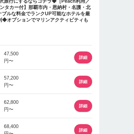
沢旅行にするならコチラ◆［Peach利用／
レンタカー付】那覇市内・恩納村・名護・北
ナブルな料金でランクUP可能なホテルを厳
利◆オプションでマリンアクティビティも
47,500
詳細
円〜
57,200
詳細
円〜
62,800
詳細
円〜
68,400
詳細
円〜