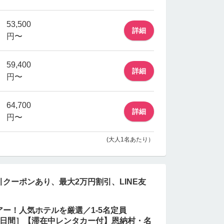
53,500
詳細
円〜
59,400
詳細
円〜
64,700
詳細
円〜
(大人1名あたり）
クーポンあり、最大2万円割引、LINE友
ー！人気ホテルを厳選／1-5名定員
／3日間］【滞在中レンタカー付】恩納村・名