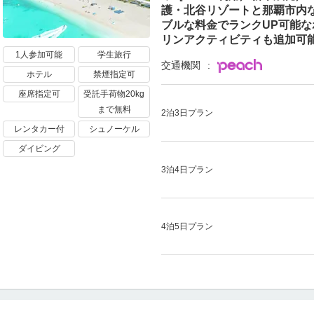
護・北谷リゾートと那覇市内
ブルな料金でランクUP可能な
リンアクティビティも追加可
1人参加可能
学生旅行
交通機関
ホテル
禁煙指定可
座席指定可
受託手荷物20kg
まで無料
2泊3日プラン
レンタカー付
シュノーケル
ダイビング
3泊4日プラン
4泊5日プラン