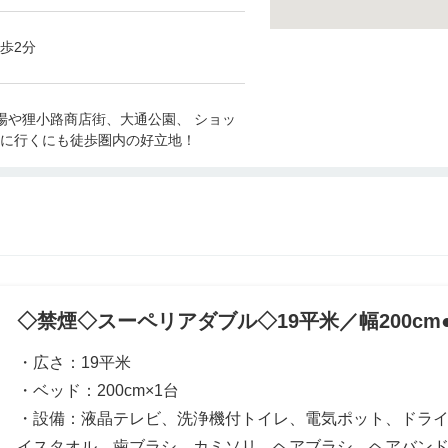
歩2分
場や狸小路商店街、大通公園、 ショッ
に行くにも徒歩圏内の好立地！
◇禁煙◇スーペリアダブル◇19平米／幅200cm●
・広さ：19平米
・ベッド：200cm×1台
・設備：液晶テレビ、洗浄機付トイレ、電気ポット、ドライ
イスタオル、歯ブラシ、カミソリ、ヘアブラシ、ヘアバン