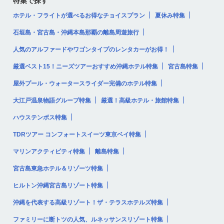
特集で探す
ホテル・フライトが選べるお得なチョイスプラン
夏休み特集
石垣島・宮古島・沖縄本島那覇の離島周遊旅行
人気のアルファードやワゴンタイプのレンタカーがお得！
厳選ベスト15！ニーズツアーおすすめ沖縄ホテル特集
宮古島特集
屋外プール・ウォータースライダー完備のホテル特集
大江戸温泉物語グループ特集
厳選！高級ホテル・旅館特集
ハウステンボス特集
TDRツアー コンフォートスイーツ東京ベイ特集
マリンアクティビティ特集
離島特集
宮古島東急ホテル＆リゾーツ特集
ヒルトン沖縄宮古島リゾート特集
沖縄を代表する高級リゾート！ザ・テラスホテルズ特集
ファミリーに断トツの人気、ルネッサンスリゾート特集