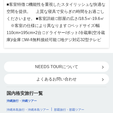
■客室特徴 □機能性を重視したスタイリッシュな快適な
空間を提供。 上質な寝具で安らぎの時間をお過ごし
くださいませ。 ■客室詳細 □部屋の広さ/18.5㎡-19.6㎡
※客室の仕様により異なります □ベッドサイズ/幅
110cm×195cm×2台 □ドライヤー/ポット/冷蔵庫(空冷蔵
庫)/金庫 □Wi-fi無料接続可能 □地デジ対応32型テレビ
NEEDS TOURについて
よくあるお問い合わせ
国内格安旅行一覧
沖縄旅行・沖縄ツアー
沖縄本島旅行・沖縄本島ツアー
那覇旅行・那覇ツアー