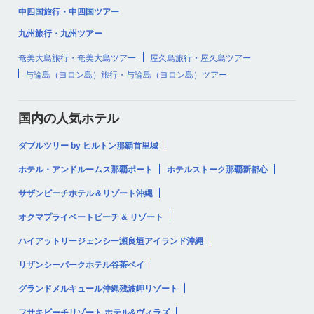
中四国旅行・中四国ツアー
九州旅行・九州ツアー
奄美大島旅行・奄美大島ツアー
屋久島旅行・屋久島ツアー
与論島（ヨロン島）旅行・与論島（ヨロン島）ツアー
国内の人気ホテル
ダブルツリー by ヒルトン那覇首里城
ホテル・アンドルームス那覇ポート
ホテルストーク那覇新都心
サザンビーチホテル＆リゾート沖縄
オクマプライベートビーチ & リゾート
ハイアットリージェンシー瀬良垣アイランド沖縄
リザンシーパークホテル谷茶ベイ
グランドメルキュール沖縄残波岬リゾート
フサキビーチリゾート ホテル&ヴィラズ