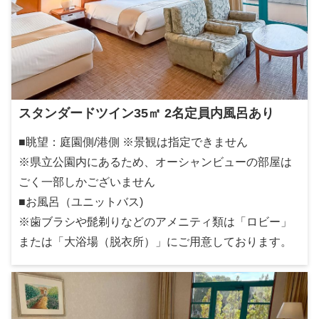
スタンダードツイン35㎡ 2名定員内風呂あり
■眺望：庭園側/港側 ※景観は指定できません
※県立公園内にあるため、オーシャンビューの部屋は
ごく一部しかございません
■お風呂（ユニットバス)
※歯ブラシや髭剃りなどのアメニティ類は「ロビー」
または「大浴場（脱衣所）」にご用意しております。