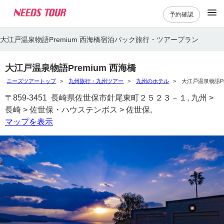
予約確認
大江戸温泉物語Premium 西海橋宿泊パック旅行・ツアープラン
大江戸温泉物語Premium 西海橋
ニーズツアートップ
九州旅行・九州ツアー
九州のホテル
大江戸温泉物語Pr
〒859-3451 長崎県佐世保市針尾東町２５２３－１, 九州 >
長崎 > 佐世保・ハウステンボス > 佐世保,
マップを表示