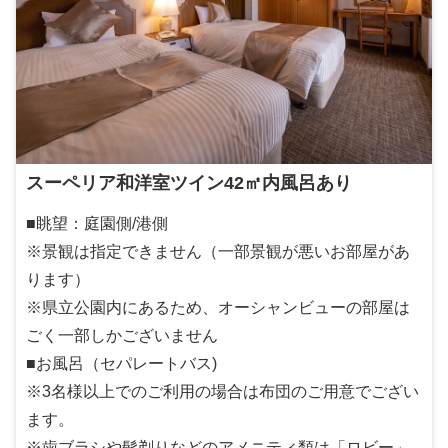
スーペリア和洋室ツイン42㎡内風呂あり
■眺望：庭園側/港側
※景観は指定できません（一部景観が悪いお部屋があ
ります）
※県立公園内にあるため、オーシャンビューの部屋は
ごく一部しかございません
■お風呂（セパレートバス)
※3名様以上でのご利用の場合は布団のご用意でござい
ます。
※歯ブラシや髭剃りなどのアメニティ類は「ロビー」