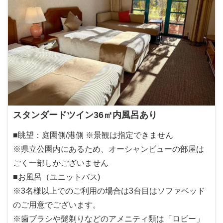
スタンダードツイン36㎡内風呂あり
■眺望：庭園側/港側 ※景観は指定できません
※県立公園内にあるため、オーシャンビューの部屋は
ごく一部しかございません
■お風呂（ユニットバス)
※3名様以上でのご利用の場合は3台目はソファベッド
のご用意でございます。
※歯ブラシや髭剃りなどのアメニティ類は「ロビー」