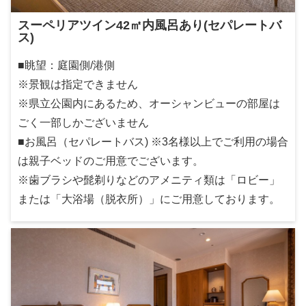
スーペリアツイン42㎡内風呂あり(セパレートバ
ス)
■眺望：庭園側/港側
※景観は指定できません
※県立公園内にあるため、オーシャンビューの部屋は
ごく一部しかございません
■お風呂（セパレートバス) ※3名様以上でご利用の場合
は親子ベッドのご用意でございます。
※歯ブラシや髭剃りなどのアメニティ類は「ロビー」
または「大浴場（脱衣所）」にご用意しております。