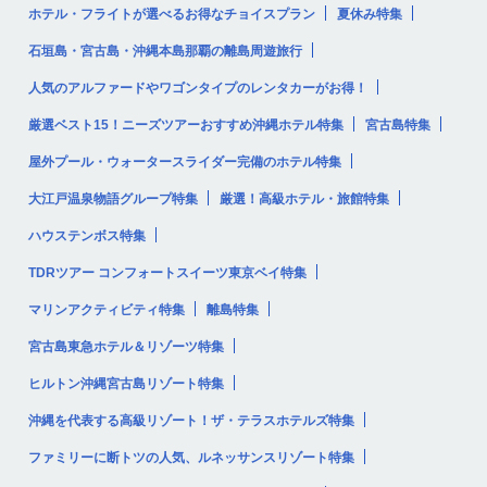
ホテル・フライトが選べるお得なチョイスプラン
夏休み特集
石垣島・宮古島・沖縄本島那覇の離島周遊旅行
人気のアルファードやワゴンタイプのレンタカーがお得！
厳選ベスト15！ニーズツアーおすすめ沖縄ホテル特集
宮古島特集
屋外プール・ウォータースライダー完備のホテル特集
大江戸温泉物語グループ特集
厳選！高級ホテル・旅館特集
ハウステンボス特集
TDRツアー コンフォートスイーツ東京ベイ特集
マリンアクティビティ特集
離島特集
宮古島東急ホテル＆リゾーツ特集
ヒルトン沖縄宮古島リゾート特集
沖縄を代表する高級リゾート！ザ・テラスホテルズ特集
ファミリーに断トツの人気、ルネッサンスリゾート特集