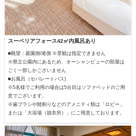
スーペリアフォース42㎡内風呂あり
■眺望：庭園側/港側 ※景観は指定できません
※県立公園内にあるため、オーシャンビューの部屋は
ごく一部しかございません
■お風呂（セパレートバス)
※5名様でご利用の場合は5台目はソファベッドのご用
意でございます。
※歯ブラシや髭剃りなどのアメニティ類は「ロビー」
または「大浴場（脱衣所）」にご用意しております。