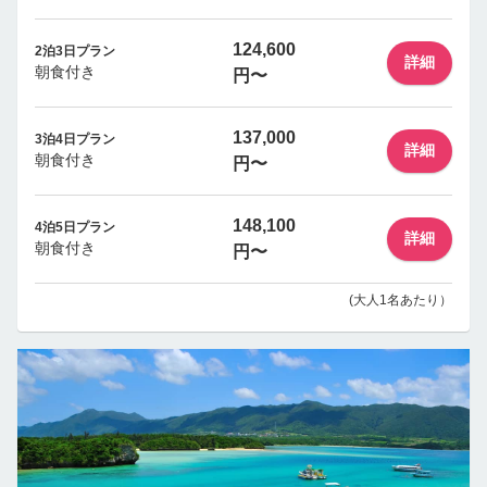
124,600
2泊3日プラン
詳細
朝食付き
円〜
137,000
3泊4日プラン
詳細
朝食付き
円〜
148,100
4泊5日プラン
詳細
朝食付き
円〜
(大人1名あたり）