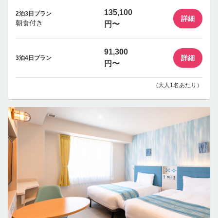
135,100
2泊3日プラン
詳細
朝食付き
円〜
91,300
詳細
3泊4日プラン
円〜
(大人1名あたり）