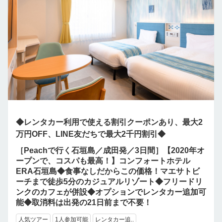
◆レンタカー利用で使える割引クーポンあり、最大2
万円OFF、LINE友だちで最大2千円割引◆
［Peachで行く石垣島／成田発／3日間］【2020年オ
ープンで、コスパも最高！】コンフォートホテル
ERA石垣島◆食事なしだからこの価格！マエサトビ
ーチまで徒歩5分のカジュアルリゾート◆フリードリ
ンクのカフェが併設◆オプションでレンタカー追加可
能◆取消料は出発の21日前まで不要！
人気ツアー
1人参加可能
レンタカー追..