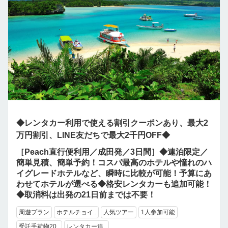
◆レンタカー利用で使える割引クーポンあり、最大2
万円割引、LINE友だちで最大2千円OFF◆
［Peach直行便利用／成田発／3日間］◆連泊限定／
簡単見積、簡単予約！コスパ最高のホテルや憧れのハ
イグレードホテルなど、瞬時に比較が可能！予算にあ
わせてホテルが選べる◆格安レンタカーも追加可能！
◆取消料は出発の21日前までは不要！
周遊プラン
ホテルチョイ..
人気ツアー
1人参加可能
受託手荷物20..
レンタカー追..