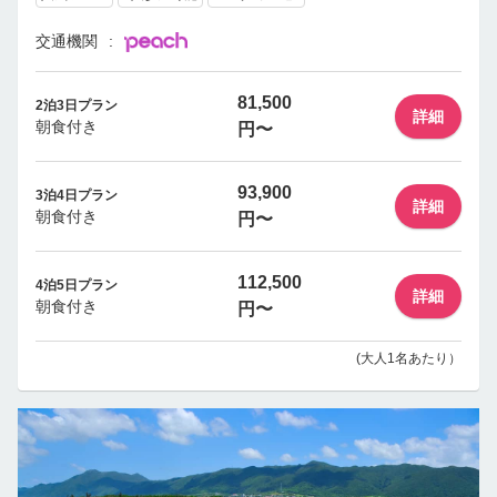
交通機関
81,500
2泊3日プラン
詳細
朝食付き
円〜
93,900
3泊4日プラン
詳細
朝食付き
円〜
112,500
4泊5日プラン
詳細
朝食付き
円〜
(大人1名あたり）