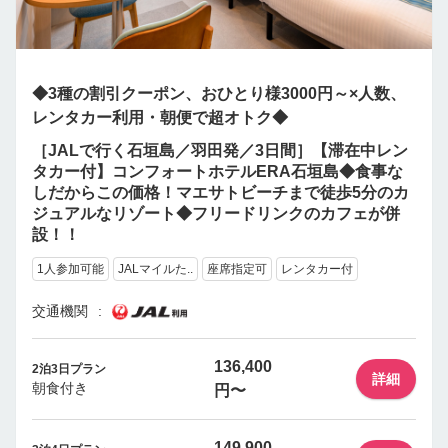
◆3種の割引クーポン、おひとり様3000円～×人数、
レンタカー利用・朝便で超オトク◆
［JALで行く石垣島／羽田発／3日間］【滞在中レン
タカー付】コンフォートホテルERA石垣島◆食事な
しだからこの価格！マエサトビーチまで徒歩5分のカ
ジュアルなリゾート◆フリードリンクのカフェが併
設！！
1人参加可能
JALマイルた..
座席指定可
レンタカー付
交通機関
136,400
2泊3日プラン
詳細
朝食付き
円〜
149,900