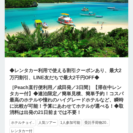
◆レンタカー利用で使える割引クーポンあり、最大2
万円割引、LINE友だちで最大2千円OFF◆
［Peach直行便利用／成田発／3日間］【滞在中レン
タカー付】◆連泊限定／簡単見積、簡単予約！コスパ
最高のホテルや憧れのハイグレードホテルなど、瞬時
に比較が可能！予算にあわせてホテルが選べる！◆取
消料は出発の21日前までは不要！
ホテルチョイ..
人気ツアー
1人参加可能
受託手荷物20..
レンタカー付