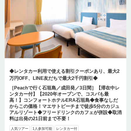
◆レンタカー利用で使える割引クーポンあり、最大2
万円OFF、LINE友だちで最大2千円割引◆
［Peachで行く石垣島／成田発／3日間］【滞在中レ
ンタカー付】【2020年オープンで、コスパも最
高！】コンフォートホテルERA石垣島◆食事なしだ
からこの価格！マエサトビーチまで徒歩5分のカジュ
アルリゾート◆フリードリンクのカフェが併設◆取消
料は出発の21日前まで不要！
人気ツアー
1人参加可能
レンタカー付