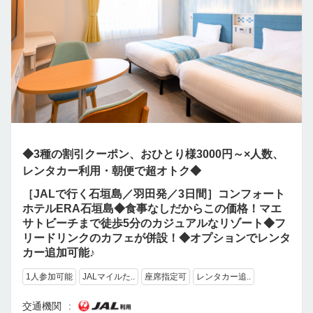
◆3種の割引クーポン、おひとり様3000円～×人数、
レンタカー利用・朝便で超オトク◆
［JALで行く石垣島／羽田発／3日間］コンフォート
ホテルERA石垣島◆食事なしだからこの価格！マエ
サトビーチまで徒歩5分のカジュアルなリゾート◆フ
リードリンクのカフェが併設！◆オプションでレンタ
カー追加可能♪
1人参加可能
JALマイルた..
座席指定可
レンタカー追..
交通機関