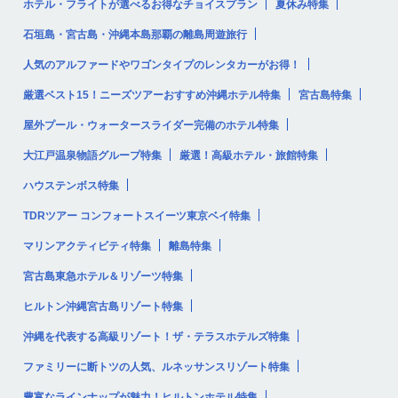
ホテル・フライトが選べるお得なチョイスプラン
夏休み特集
石垣島・宮古島・沖縄本島那覇の離島周遊旅行
人気のアルファードやワゴンタイプのレンタカーがお得！
厳選ベスト15！ニーズツアーおすすめ沖縄ホテル特集
宮古島特集
屋外プール・ウォータースライダー完備のホテル特集
大江戸温泉物語グループ特集
厳選！高級ホテル・旅館特集
ハウステンボス特集
TDRツアー コンフォートスイーツ東京ベイ特集
マリンアクティビティ特集
離島特集
宮古島東急ホテル＆リゾーツ特集
ヒルトン沖縄宮古島リゾート特集
沖縄を代表する高級リゾート！ザ・テラスホテルズ特集
ファミリーに断トツの人気、ルネッサンスリゾート特集
豊富なラインナップが魅力！ヒルトンホテル特集