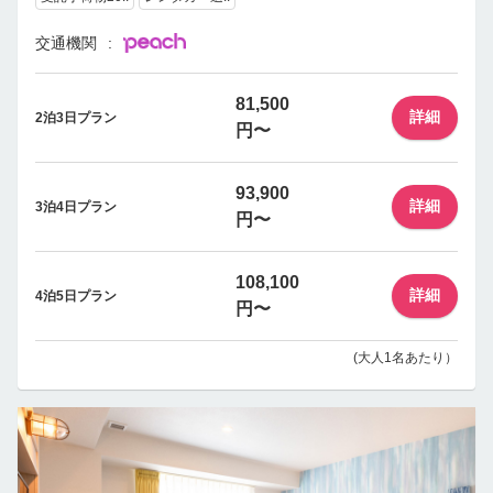
交通機関
81,500
詳細
2泊3日プラン
円〜
93,900
詳細
3泊4日プラン
円〜
108,100
詳細
4泊5日プラン
円〜
(大人1名あたり）