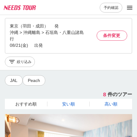
予約確認
東京（羽田・成田）
発
沖縄 > 沖縄離島 > 石垣島・八重山諸島
条件変更
行
08/21(金)
出発
絞り込み
JAL
Peach
8
件のツアー
おすすめ順
安い順
高い順