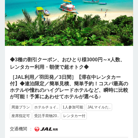
◆3種の割引クーポン、おひとり様3000円～×人数、
レンタカー利用・朝便で超オトク◆
［JAL利用／羽田発／3日間］【滞在中レンタカー
付】◆連泊限定／簡単見積、簡単予約！コスパ最高の
ホテルや憧れのハイグレードホテルなど、瞬時に比較
が可能！予算にあわせてホテルが選べる♪
周遊プラン
ホテルチョイ..
1人参加可能
JALマイルた..
座席指定可
受託手荷物20..
レンタカー付
交通機関