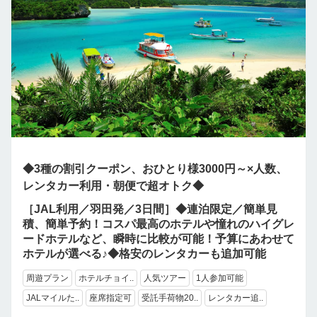
◆3種の割引クーポン、おひとり様3000円～×人数、
レンタカー利用・朝便で超オトク◆
［JAL利用／羽田発／3日間］◆連泊限定／簡単見
積、簡単予約！コスパ最高のホテルや憧れのハイグレ
ードホテルなど、瞬時に比較が可能！予算にあわせて
ホテルが選べる♪◆格安のレンタカーも追加可能
周遊プラン
ホテルチョイ..
人気ツアー
1人参加可能
JALマイルた..
座席指定可
受託手荷物20..
レンタカー追..