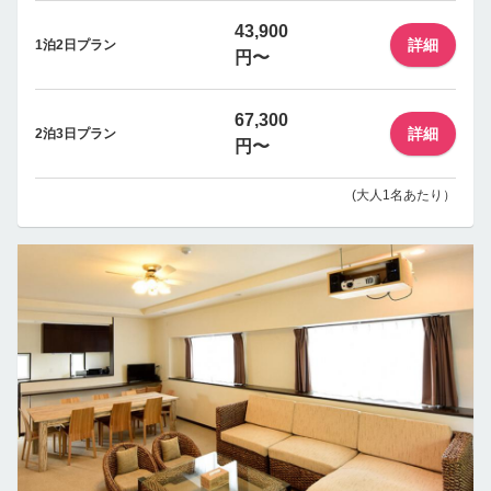
43,900
詳細
1泊2日プラン
円〜
67,300
詳細
2泊3日プラン
円〜
(大人1名あたり）