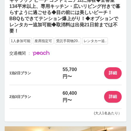
キャラップ ビーチ コンドミニアムに滞在◆全客室
134平米以上、専用キッチン・広いリビング付きで暮
らすように過ごせる◆目の前には美しいビーチ！
BBQもできてテンション爆上がり！◆オプションで
レンタカー追加可能◆取消料は出発21日前までは不
要！
1人参加可能
座席指定可
受託手荷物20..
レンタカー追..
交通機関
55,700
詳細
1泊2日プラン
円〜
60,400
詳細
2泊3日プラン
円〜
(大人1名あたり）