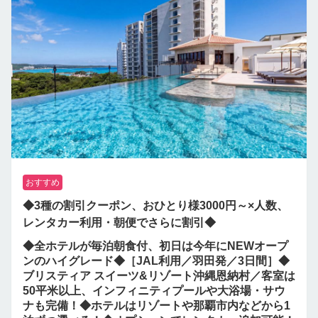
おすすめ
◆3種の割引クーポン、おひとり様3000円～×人数、
レンタカー利用・朝便でさらに割引◆
◆全ホテルが毎泊朝食付、初日は今年にNEWオープ
ンのハイグレード◆［JAL利用／羽田発／3日間］◆
ブリスティア スイーツ&リゾート沖縄恩納村／客室は
50平米以上、インフィニティプールや大浴場・サウ
ナも完備！◆ホテルはリゾートや那覇市内などから1