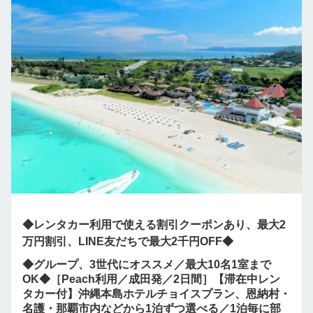
◆レンタカー利用で使える割引クーポンあり、最大2
万円割引、LINE友だちで最大2千円OFF◆
◆グループ、3世代にオススメ／最大10名1室まで
OK◆［Peach利用／成田発／2日間］【滞在中レン
タカー付】沖縄本島ホテルチョイスプラン、恩納村・
名護・那覇市内などから1泊ずつ選べる／1泊毎に部