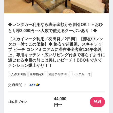
◆レンタカー利用なら表示金額から割引OK！＋おひ
とり様2,000円～×人数で使えるクーポンあり！◆
［スカイマーク利用／羽田発／2日間］【滞在中レン
タカー付でこの価格】◆ 格安で超贅沢、スキャラッ
プ ビーチ コンドミニアムに滞在◆全客室134平米以
上、専用キッチン・広いリビング付きで暮らすように
過ごせる◆目の前には美しいビーチ！BBQもできて
テンション爆上がり！！
1人参加可能
座席指定可
受託手荷物20..
レンタカー付
交通機関
44,000
詳細
1泊2日プラン
円〜