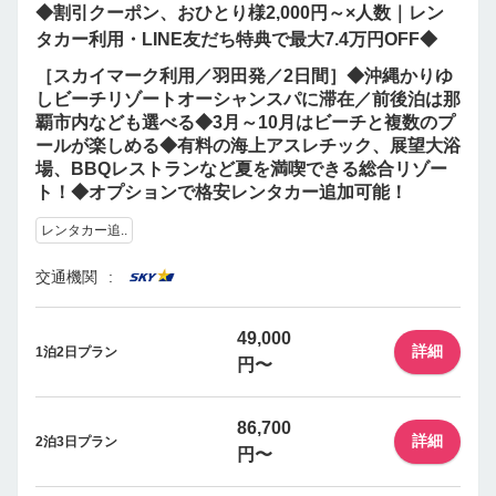
◆割引クーポン、おひとり様2,000円～×人数｜レン
タカー利用・LINE友だち特典で最大7.4万円OFF◆
［スカイマーク利用／羽田発／2日間］◆沖縄かりゆ
しビーチリゾートオーシャンスパに滞在／前後泊は那
覇市内なども選べる◆3月～10月はビーチと複数のプ
ールが楽しめる◆有料の海上アスレチック、展望大浴
場、BBQレストランなど夏を満喫できる総合リゾー
ト！◆オプションで格安レンタカー追加可能！
レンタカー追..
交通機関
49,000
詳細
1泊2日プラン
円〜
86,700
詳細
2泊3日プラン
円〜