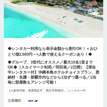
◆レンタカー利用なら表示金額から割引OK！＋おひ
とり様2,000円～×人数で使えるクーポンあり！◆
◆グループ、3世代にオススメ／最大10名1室まで
OK◆［スカイマーク利用／羽田発／2日間］【滞在
中レンタカー付】沖縄本島ホテルチョイスプラン、恩
納村・名護・那覇市内などから1泊ずつ選べる／1泊
毎に部屋数もアレンジ可能！
1人参加可能
座席指定可
受託手荷物20..
レンタカー付
交通機関