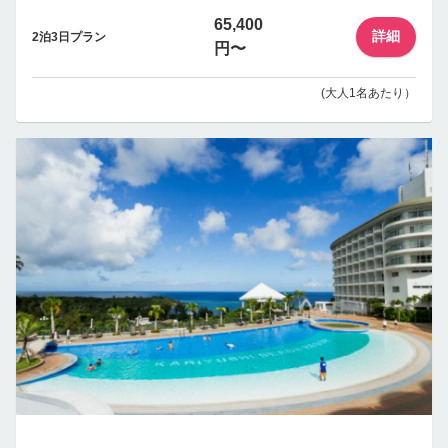
65,400
詳細
2泊3日プラン
円〜
(大人1名あたり）