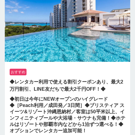
おすすめ
◆レンタカー利用で使える割引クーポンあり、最大2
万円割引、LINE友だちで最大2千円OFF！◆
◆初日は今年にNEWオープンのハイグレード
◆［Peach利用／成田発／3日間］◆ブリスティア ス
イーツ&リゾート沖縄恩納村／客室は50平米以上、イ
ンフィニティプールや大浴場・サウナも完備！◆ホテ
ルはリゾートや那覇市内などから1泊ずつ選べる！◆
オプションでレンタカー追加可能！