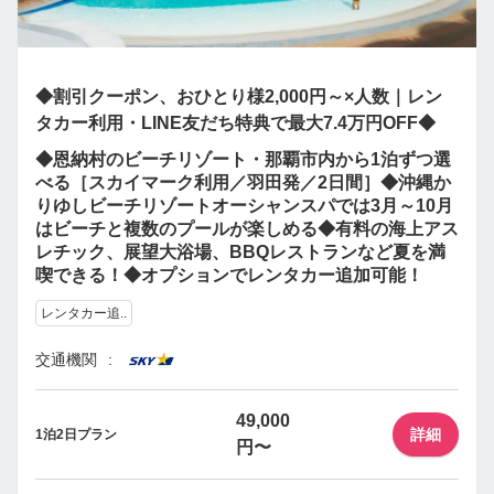
◆割引クーポン、おひとり様2,000円～×人数｜レン
タカー利用・LINE友だち特典で最大7.4万円OFF◆
◆恩納村のビーチリゾート・那覇市内から1泊ずつ選
べる［スカイマーク利用／羽田発／2日間］◆沖縄か
りゆしビーチリゾートオーシャンスパでは3月～10月
はビーチと複数のプールが楽しめる◆有料の海上アス
レチック、展望大浴場、BBQレストランなど夏を満
喫できる！◆オプションでレンタカー追加可能！
レンタカー追..
交通機関
49,000
詳細
1泊2日プラン
円〜