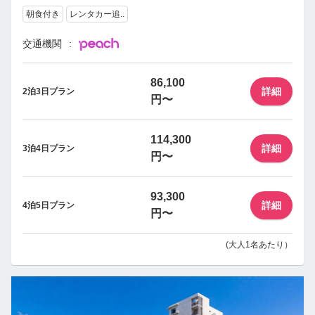
朝食付き
レンタカー追..
交通機関
86,100
詳細
2泊3日プラン
円〜
114,300
詳細
3泊4日プラン
円〜
93,300
詳細
4泊5日プラン
円〜
(大人1名あたり）