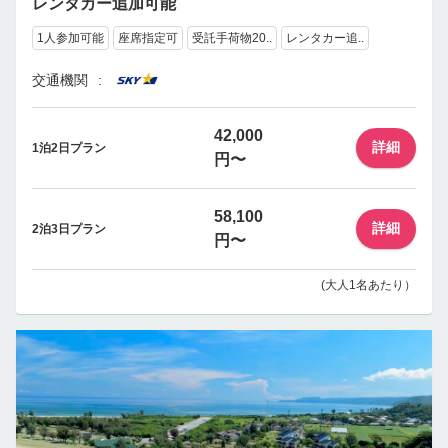
レンタカー追加可能
1人参加可能
座席指定可
受託手荷物20..
レンタカー追..
交通機関
42,000
詳細
1泊2日プラン
円〜
58,100
詳細
2泊3日プラン
円〜
(大人1名あたり）