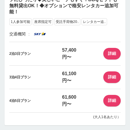
無料貸出OK！◆オプションで格安レンタカー追加可
能！
1人参加可能
座席指定可
受託手荷物20..
レンタカー追..
交通機関
57,400
詳細
2泊3日プラン
円〜
61,100
詳細
3泊4日プラン
円〜
61,600
詳細
4泊5日プラン
円〜
(大人1名あたり）