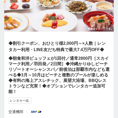
◆割引クーポン、おひとり様2,000円～×人数｜レン
タカー利用・LINE友だち特典で最大7.4万円OFF◆
◆朝食和洋ビュッフェが1回付／通常2800円［スカイ
マーク利用／羽田発／2日間］◆沖縄かりゆしビーチ
リゾートオーシャンスパ／前後泊は那覇市内なども選
べる◆3月～10月はビーチと複数のプールが楽しめる
◆有料の海上アスレチック、展望大浴場、BBQレス
トランなど充実！◆オプションでレンタカー追加可
能！
レンタカー追..
交通機関