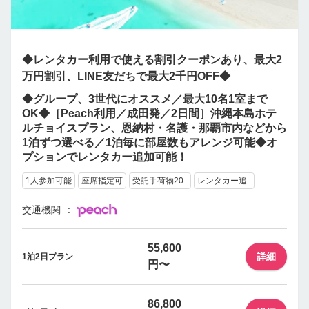
◆レンタカー利用で使える割引クーポンあり、最大2
万円割引、LINE友だちで最大2千円OFF◆
◆グループ、3世代にオススメ／最大10名1室まで
OK◆［Peach利用／成田発／2日間］沖縄本島ホテ
ルチョイスプラン、恩納村・名護・那覇市内などから
1泊ずつ選べる／1泊毎に部屋数もアレンジ可能◆オ
プションでレンタカー追加可能！
1人参加可能
座席指定可
受託手荷物20..
レンタカー追..
交通機関
55,600
詳細
1泊2日プラン
円〜
86,800