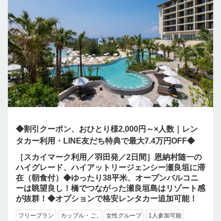
◆割引クーポン、おひとり様2,000円～×人数｜レン
タカー利用・LINE友だち特典で最大7.4万円OFF◆
［スカイマーク利用／羽田発／2日間］恩納村随一の
ハイグレード、ハイアットリージェンシー瀬良垣に滞
在（朝食付）◆ゆったり38平米、オープンバルコニ
ーは眺望良し！橋でつながった瀬良垣島はリゾート感
が抜群！◆オプションで格安レンタカー追加可能！
フリープラン
カップル・ご..
女性グループ
1人参加可能