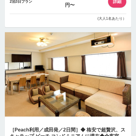
詳細
2泊3日プラン
円〜
(大人1名あたり）
［Peach利用／成田発／2日間］◆ 格安で超贅沢、ス