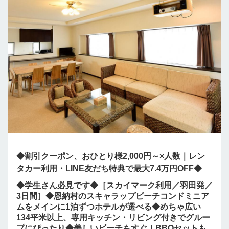
◆割引クーポン、おひとり様2,000円～×人数｜レン
タカー利用・LINE友だち特典で最大7.4万円OFF◆
◆学生さん必見です◆［スカイマーク利用／羽田発／
3日間］◆恩納村のスキャラップビーチコンドミニア
ムをメインに1泊ずつホテルが選べる◆めちゃ広い
134平米以上、専用キッチン・リビング付きでグルー
プにぴったり◆美しいビーチもすぐ！BBQセットも