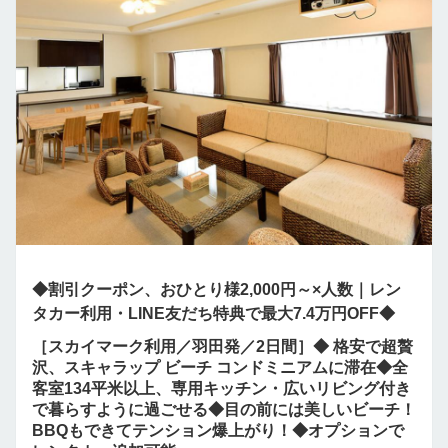
◆割引クーポン、おひとり様2,000円～×人数｜レン
タカー利用・LINE友だち特典で最大7.4万円OFF◆
［スカイマーク利用／羽田発／2日間］◆ 格安で超贅
沢、スキャラップ ビーチ コンドミニアムに滞在◆全
客室134平米以上、専用キッチン・広いリビング付き
で暮らすように過ごせる◆目の前には美しいビーチ！
BBQもできてテンション爆上がり！◆オプションで