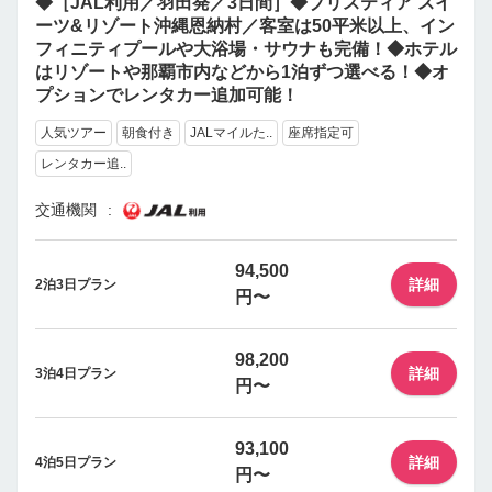
◆［JAL利用／羽田発／3日間］◆ブリスティア スイ
ーツ&リゾート沖縄恩納村／客室は50平米以上、イン
フィニティプールや大浴場・サウナも完備！◆ホテル
はリゾートや那覇市内などから1泊ずつ選べる！◆オ
プションでレンタカー追加可能！
人気ツアー
朝食付き
JALマイルた..
座席指定可
レンタカー追..
交通機関
94,500
詳細
2泊3日プラン
円〜
98,200
詳細
3泊4日プラン
円〜
93,100
詳細
4泊5日プラン
円〜