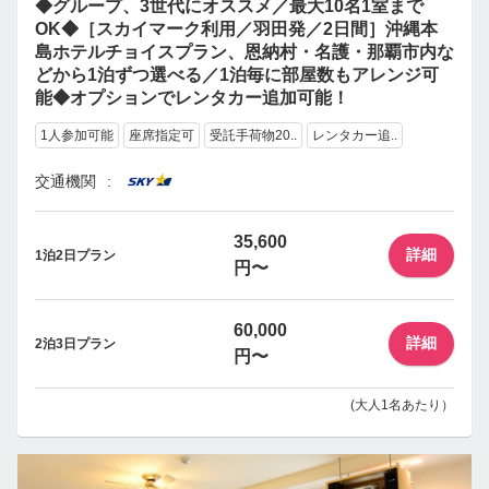
◆グループ、3世代にオススメ／最大10名1室まで
OK◆［スカイマーク利用／羽田発／2日間］沖縄本
島ホテルチョイスプラン、恩納村・名護・那覇市内な
どから1泊ずつ選べる／1泊毎に部屋数もアレンジ可
能◆オプションでレンタカー追加可能！
1人参加可能
座席指定可
受託手荷物20..
レンタカー追..
交通機関
35,600
詳細
1泊2日プラン
円〜
60,000
詳細
2泊3日プラン
円〜
(大人1名あたり）