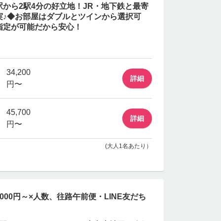
から2駅4分の好立地！JR・地下鉄と最寄
実♪◆お部屋はダブルとツインから選択可
指定が可能だから安心！
34,200
詳細
円〜
45,700
詳細
円〜
(大人1名あたり）
00円～×人数、往路午前便・LINE友だち