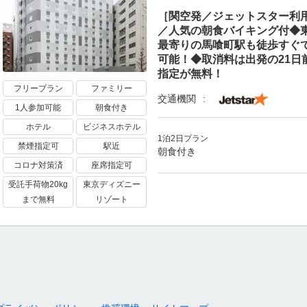
［関空発／ジェットスター利
／人気の朝食バイキング付◆東
最寄りの馬喰町駅も徒歩すぐ
可能！◆取消料は出発の21日
指定が無料！
フリープラン
ファミリー
交通機関
1人参加可能
朝食付き
ホテル
ビジネスホテル
1泊2日プラン
禁煙指定可
駅近
朝食付き
コロナ対策済
座席指定可
受託手荷物20kg
東京ディズニー
まで無料
リゾート