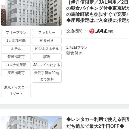
［伊丹便限定／JAL利用／2
の朝食バイキング付◆東京駅か
の馬喰町駅も徒歩すぐで充実
◆座席指定はご入金後に指定
交通機関
フリープラン
ファミリー
1人参加可能
朝食付き
1泊2日プラン
ホテル
ビジネスホテル
朝食付き
禁煙指定可
駅近
コロナ対策済
JALマイルたまる
座席指定可
受託手荷物20kg
まで無料
東京ディズニー
リゾート
◆レンタカー利用で使える割引
だち追加で最大2千円OFF◆