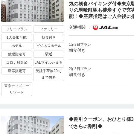
気の朝食バイキング付◆東京駅
りの馬喰町駅も徒歩すぐで充
能！◆座席指定はご入金後に
交通機関
フリープラン
ファミリー
1人参加可能
朝食付き
1泊2日プラン
ホテル
ビジネスホテル
朝食付き
禁煙指定可
駅近
コロナ対策済
JALマイルたまる
2泊3日プラン
座席指定可
受託手荷物20kg
朝食付き
まで無料
東京ディズニー
リゾート
◆割引クーポン、おひとり様30
でさらに割引◆