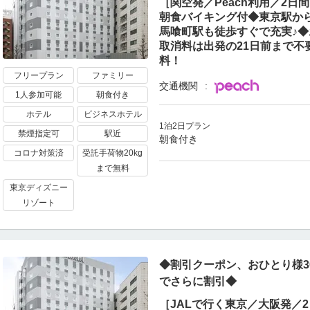
［関空発／Peach利用／2
朝食バイキング付◆東京駅から
馬喰町駅も徒歩すぐで充実♪
取消料は出発の21日前まで不
料！
フリープラン
ファミリー
交通機関
1人参加可能
朝食付き
ホテル
ビジネスホテル
1泊2日プラン
禁煙指定可
駅近
朝食付き
コロナ対策済
受託手荷物20kg
まで無料
東京ディズニー
リゾート
◆割引クーポン、おひとり様30
でさらに割引◆
［JALで行く東京／大阪発／