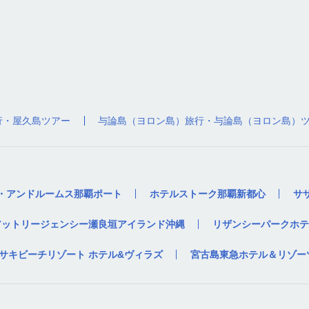
行・屋久島ツアー
与論島（ヨロン島）旅行・与論島（ヨロン島）
・アンドルームス那覇ポート
ホテルストーク那覇新都心
サ
アットリージェンシー瀬良垣アイランド沖縄
リザンシーパークホテ
サキビーチリゾート ホテル&ヴィラズ
宮古島東急ホテル＆リゾー