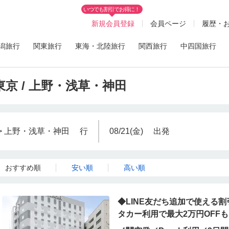
いつでも割引でお得に！
新規会員登録
会員ページ
履歴・
潟旅行
関東旅行
東海・北陸旅行
関西旅行
中四国旅行
東京 / 上野・浅草・神田
 > 上野・浅草・神田
行
08/21(金)
出発
おすすめ順
安い順
高い順
◆LINE友だち追加で使える割
タカー利用で最大2万円OFF