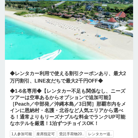
◆レンタカー利用で使える割引クーポンあり、最大2
万円割引、LINE友だちで最大2千円OFF◆
◆1-6名専用◆【レンタカー不足も関係なし、ニーズ
ツアーは空車あるからオプションで追加可能】
［Peach／中部発／沖縄本島／3日間］那覇市内をメ
インに恩納村・名護・北谷など人気エリアから選べ
る！通常よりもリーズナブルな料金でランクUP可能
なホテルを厳選！1泊ずつチョイスOK！
1人参加可能
座席指定可
受託手荷物20..
レンタカー追..