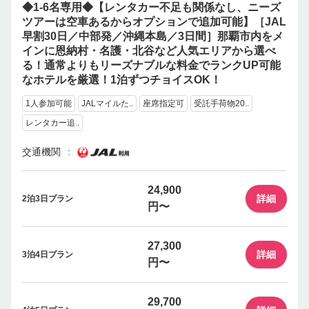
◆1-6名専用◆【レンタカー不足も関係なし、ニーズ
ツアーは空車あるからオプションで追加可能】［JAL
早割30日／中部発／沖縄本島／3日間］那覇市内をメ
インに恩納村・名護・北谷など人気エリアから選べ
る！通常よりもリーズナブルな料金でランクUP可能
なホテルを厳選！1泊ずつチョイスOK！
1人参加可能
JALマイルた..
座席指定可
受託手荷物20..
レンタカー追..
交通機関
24,900
詳細
2泊3日プラン
円〜
27,300
詳細
3泊4日プラン
円〜
29,700