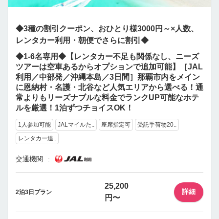
◆3種の割引クーポン、おひとり様3000円～×人数、
レンタカー利用・朝便でさらに割引◆
◆1-6名専用◆【レンタカー不足も関係なし、ニーズ
ツアーは空車あるからオプションで追加可能】［JAL
利用／中部発／沖縄本島／3日間］那覇市内をメイン
に恩納村・名護・北谷など人気エリアから選べる！通
常よりもリーズナブルな料金でランクUP可能なホテ
ルを厳選！1泊ずつチョイスOK！
1人参加可能
JALマイルた..
座席指定可
受託手荷物20..
レンタカー追..
交通機関
25,200
詳細
2泊3日プラン
円〜