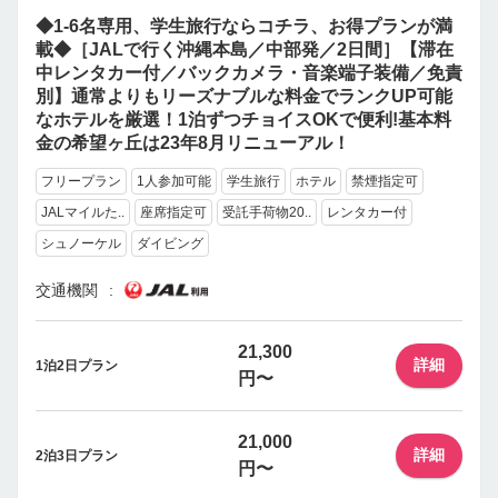
◆1-6名専用、学生旅行ならコチラ、お得プランが満
載◆［JALで行く沖縄本島／中部発／2日間］【滞在
中レンタカー付／バックカメラ・音楽端子装備／免責
別】通常よりもリーズナブルな料金でランクUP可能
なホテルを厳選！1泊ずつチョイスOKで便利!基本料
金の希望ヶ丘は23年8月リニューアル！
フリープラン
1人参加可能
学生旅行
ホテル
禁煙指定可
JALマイルた..
座席指定可
受託手荷物20..
レンタカー付
シュノーケル
ダイビング
交通機関
21,300
詳細
1泊2日プラン
円〜
21,000
詳細
2泊3日プラン
円〜