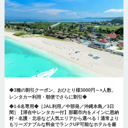
◆3種の割引クーポン、おひとり様3000円～×人数、
レンタカー利用・朝便でさらに割引◆
◆1-6名専用◆［JAL利用／中部発／沖縄本島／3日
間］【滞在中レンタカー付】那覇市内をメインに恩納
村・名護・北谷など人気エリアから選べる！通常より
もリーズナブルな料金でランクUP可能なホテルを厳