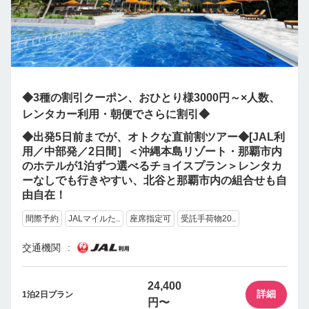
◆3種の割引クーポン、おひとり様3000円～×人数、
レンタカー利用・朝便でさらに割引◆
◆出発5日前までが、オトクな直前割ツアー◆[JAL利
用／中部発／2日間］＜沖縄本島リゾート・那覇市内
のホテルが1泊ずつ選べるチョイスプラン＞レンタカ
ーなしでも行きやすい、北谷と那覇市内の組合せも自
由自在！
間際予約
JALマイルた..
座席指定可
受託手荷物20..
交通機関
24,400
詳細
1泊2日プラン
円〜