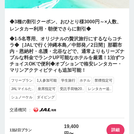
◆3種の割引クーポン、おひとり様3000円～×人数、
レンタカー利用・朝便でさらに割引◆
◆1-5名専用、オリジナルの贅沢旅行にするならコチ
ラ◆［JALで行く沖縄本島／中部発／2日間］那覇市
内・恩納村・名護・北谷などで、通常よりもリーズナ
ブルな料金でランクUP可能なホテルを厳選！1泊ずつ
チョイスOKで便利◆オプションで格安レンタカー・
マリンアクティビティも追加可能！
フリープラン
1人参加可能
学生旅行
ホテル
禁煙指定可
JALマイルた..
座席指定可
受託手荷物20..
レンタカー追..
シュノーケル
ダイビング
交通機関
19,400
詳細
1泊2日プラン
円〜