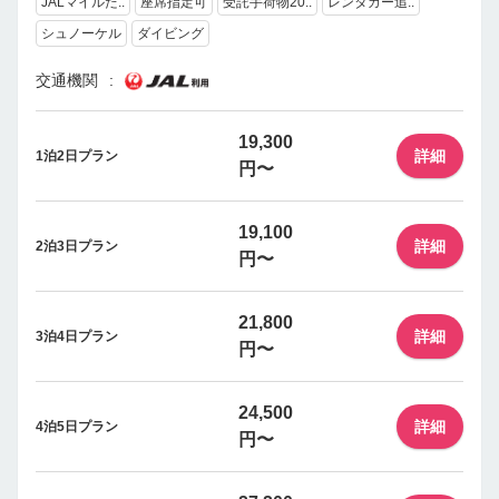
JALマイルた..
座席指定可
受託手荷物20..
レンタカー追..
シュノーケル
ダイビング
交通機関
19,300
詳細
1泊2日プラン
円〜
19,100
詳細
2泊3日プラン
円〜
21,800
詳細
3泊4日プラン
円〜
24,500
詳細
4泊5日プラン
円〜