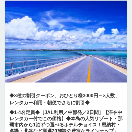
◆3種の割引クーポン、おひとり様3000円～×人数、
レンタカー利用・朝便でさらに割引◆
◆1-4名定員◆［JAL利用／中部発／2日間］【滞在中
レンタカー付でこの価格】◆本島の人気リゾート・那
覇市内から1泊ずつ選べるホテルチョイス！恩納村・
名護・北谷など厳選20施設の豊富なラインナップ♪