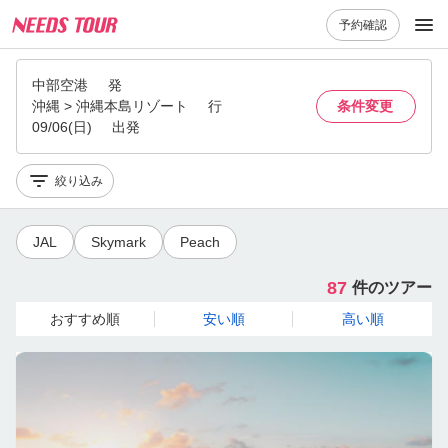
予約確認
中部空港
発
沖縄 > 沖縄本島リゾート
行
条件変更
09/06(日)
出発
絞り込み
JAL
Skymark
Peach
87
件のツアー
おすすめ順
安い順
高い順