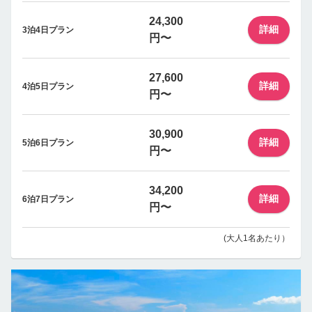
24,300
詳細
3泊4日プラン
円〜
27,600
詳細
4泊5日プラン
円〜
30,900
詳細
5泊6日プラン
円〜
34,200
詳細
6泊7日プラン
円〜
(大人1名あたり）