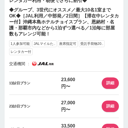
レンタカー利用・朝便でさらに割引◆
◆グループ、3世代にオススメ／最大10名1室まで
OK◆［JAL利用／中部発／2日間］【滞在中レンタカ
ー付】沖縄本島ホテルチョイスプラン、恩納村・名
護・那覇市内などから1泊ずつ選べる／1泊毎に部屋
数もアレンジ可能！
1人参加可能
JALマイルた..
座席指定可
受託手荷物20..
レンタカー付
交通機関
23,600
詳細
1泊2日プラン
円〜
27,000
詳細
2泊3日プラン
円〜
33,500