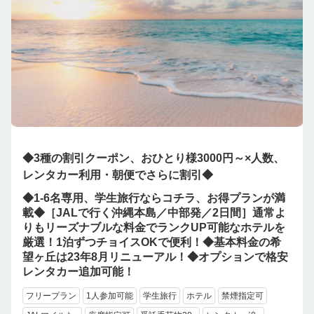
◆3種の割引クーポン、おひとり様3000円～×人数、
レンタカー利用・朝便でさらに割引◆
◆1-6名専用、学生旅行ならコチラ、お得プランが満
載◆［JALで行く沖縄本島／中部発／2日間］通常よ
りもリーズナブルな料金でランクUP可能なホテルを
厳選！1泊ずつチョイスOKで便利！◆基本料金の希
望ヶ丘は23年8月リニューアル！◆オプションで格安
レンタカー追加可能！
フリープラン
1人参加可能
学生旅行
ホテル
禁煙指定可