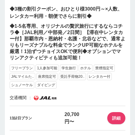
◆3種の割引クーポン、おひとり様3000円～×人数、
レンタカー利用・朝便でさらに割引◆
◆1-5名専用、オリジナルの贅沢旅行にするならコチ
ラ◆［JAL利用／中部発／2日間］【滞在中レンタカ
ー付】那覇市内・恩納村・名護・北谷などで、通常よ
りもリーズナブルな料金でランクUP可能なホテルを
厳選！1泊ずつチョイスOKで便利◆オプションでマ
リンアクティビティも追加可能！
フリープラン
1人参加可能
学生旅行
ホテル
禁煙指定可
JALマイルた..
座席指定可
受託手荷物20..
レンタカー付
シュノーケル
ダイビング
交通機関
20,700
詳細
1泊2日プラン
円〜