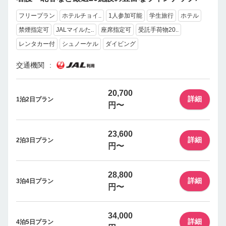
フリープラン
ホテルチョイ..
1人参加可能
学生旅行
ホテル
禁煙指定可
JALマイルた..
座席指定可
受託手荷物20..
レンタカー付
シュノーケル
ダイビング
交通機関
20,700
詳細
1泊2日プラン
円〜
23,600
詳細
2泊3日プラン
円〜
28,800
詳細
3泊4日プラン
円〜
34,000
詳細
4泊5日プラン