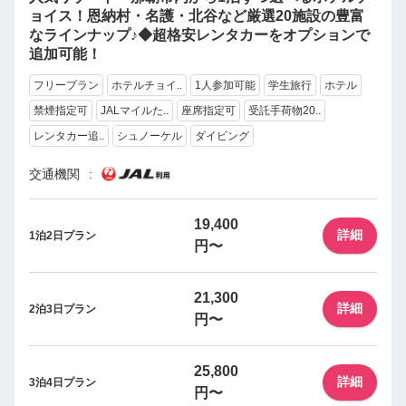
ョイス！恩納村・名護・北谷など厳選20施設の豊富
なラインナップ♪◆超格安レンタカーをオプションで
追加可能！
フリープラン
ホテルチョイ..
1人参加可能
学生旅行
ホテル
禁煙指定可
JALマイルた..
座席指定可
受託手荷物20..
レンタカー追..
シュノーケル
ダイビング
交通機関
19,400
詳細
1泊2日プラン
円〜
21,300
詳細
2泊3日プラン
円〜
25,800
詳細
3泊4日プラン
円〜