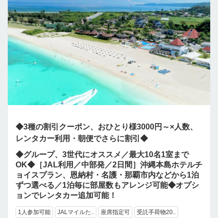
◆3種の割引クーポン、おひとり様3000円～×人数、
レンタカー利用・朝便でさらに割引◆
◆グループ、3世代にオススメ／最大10名1室まで
OK◆［JAL利用／中部発／2日間］沖縄本島ホテルチ
ョイスプラン、恩納村・名護・那覇市内などから1泊
ずつ選べる／1泊毎に部屋数もアレンジ可能◆オプシ
ョンでレンタカー追加可能！
1人参加可能
JALマイルた..
座席指定可
受託手荷物20..