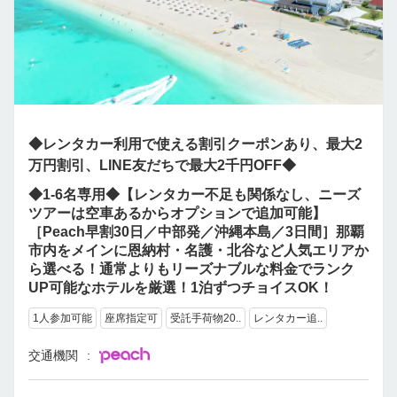
◆レンタカー利用で使える割引クーポンあり、最大2
万円割引、LINE友だちで最大2千円OFF◆
◆1-6名専用◆【レンタカー不足も関係なし、ニーズ
ツアーは空車あるからオプションで追加可能】
［Peach早割30日／中部発／沖縄本島／3日間］那覇
市内をメインに恩納村・名護・北谷など人気エリアか
ら選べる！通常よりもリーズナブルな料金でランク
UP可能なホテルを厳選！1泊ずつチョイスOK！
1人参加可能
座席指定可
受託手荷物20..
レンタカー追..
交通機関