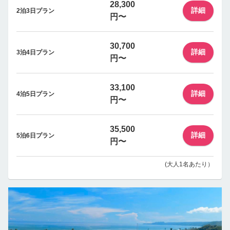
28,300
詳細
2泊3日プラン
円〜
30,700
詳細
3泊4日プラン
円〜
33,100
詳細
4泊5日プラン
円〜
35,500
詳細
5泊6日プラン
円〜
(大人1名あたり）