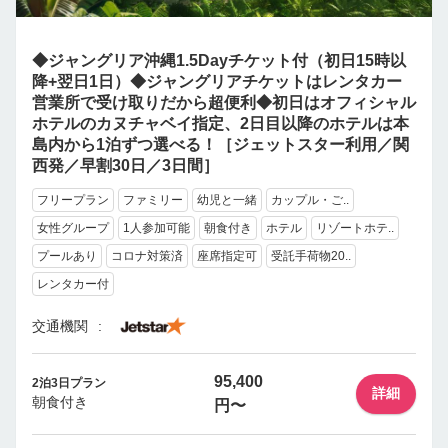
◆ジャングリア沖縄1.5Dayチケット付（初日15時以
降+翌日1日）◆ジャングリアチケットはレンタカー
営業所で受け取りだから超便利◆初日はオフィシャル
ホテルのカヌチャベイ指定、2日目以降のホテルは本
島内から1泊ずつ選べる！［ジェットスター利用／関
西発／早割30日／3日間］
フリープラン
ファミリー
幼児と一緒
カップル・ご..
女性グループ
1人参加可能
朝食付き
ホテル
リゾートホテ..
プールあり
コロナ対策済
座席指定可
受託手荷物20..
レンタカー付
交通機関
95,400
2泊3日プラン
詳細
朝食付き
円〜