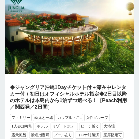
◆ジャングリア沖縄1Dayチケット付＋滞在中レンタ
カー付＋初日はオフィシャルホテル指定◆2日目以降
のホテルは本島内から1泊ずつ選べる！［Peach利用
／関西発／2日間］
ファミリー
幼児と一緒
カップル・ご..
女性グループ
1人参加可能
ホテル
リゾートホテ..
ビーチ近く
大浴場
露天風呂
禁煙指定可
プールあり
コロナ対策済
座席指定可