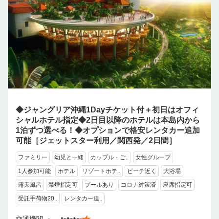
◆ジャングリア沖縄1Dayチケット付＋初日はオフィ
シャルホテル指定◆2日目以降のホテルは本島内から
1泊ずつ選べる！◆オプションで格安レンタカー追加
可能［ジェットスター利用／関西発／2日間］
ファミリー
幼児と一緒
カップル・ご..
女性グループ
1人参加可能
ホテル
リゾートホテ..
ビーチ近く
大浴場
露天風呂
禁煙指定可
プールあり
コロナ対策済
座席指定可
受託手荷物20..
レンタカー追..