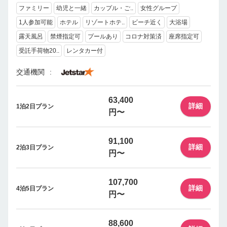
ファミリー
幼児と一緒
カップル・ご..
女性グループ
1人参加可能
ホテル
リゾートホテ..
ビーチ近く
大浴場
露天風呂
禁煙指定可
プールあり
コロナ対策済
座席指定可
受託手荷物20..
レンタカー付
交通機関
63,400
詳細
1泊2日プラン
円〜
91,100
詳細
2泊3日プラン
円〜
107,700
詳細
4泊5日プラン
円〜
88,600