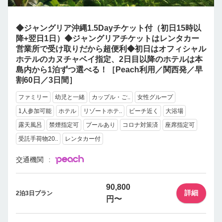
◆ジャングリア沖縄1.5Dayチケット付（初日15時以
降+翌日1日）◆ジャングリアチケットはレンタカー
営業所で受け取りだから超便利◆初日はオフィシャル
ホテルのカヌチャベイ指定、2日目以降のホテルは本
島内から1泊ずつ選べる！［Peach利用／関西発／早
割60日／3日間］
ファミリー
幼児と一緒
カップル・ご..
女性グループ
1人参加可能
ホテル
リゾートホテ..
ビーチ近く
大浴場
露天風呂
禁煙指定可
プールあり
コロナ対策済
座席指定可
受託手荷物20..
レンタカー付
交通機関
90,800
詳細
2泊3日プラン
円〜