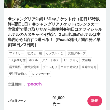
◆ジャングリア沖縄1.5Dayチケット付（初日15時以
降+翌日1日）◆ジャングリアチケットはレンタカー
営業所で受け取りだから超便利◆初日はオフィシャル
ホテルのカヌチャベイ指定、2日目以降のホテルは本
島内から1泊ずつ選べる！［Peach利用／関西発／早
割30日／3日間］
ファミリー
幼児と一緒
カップル・ご..
女性グループ
1人参加可能
ホテル
リゾートホテ..
ビーチ近く
大浴場
露天風呂
禁煙指定可
プールあり
コロナ対策済
座席指定可
受託手荷物20..
レンタカー付
交通機関
91,000
詳細
2泊3日プラン
円〜