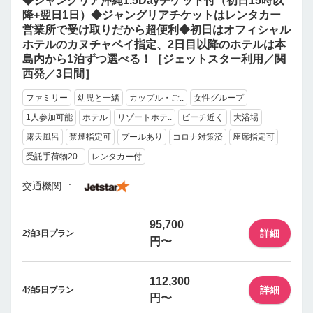
◆ジャングリア沖縄1.5Dayチケット付（初日15時以
降+翌日1日）◆ジャングリアチケットはレンタカー
営業所で受け取りだから超便利◆初日はオフィシャル
ホテルのカヌチャベイ指定、2日目以降のホテルは本
島内から1泊ずつ選べる！［ジェットスター利用／関
西発／3日間］
ファミリー
幼児と一緒
カップル・ご..
女性グループ
1人参加可能
ホテル
リゾートホテ..
ビーチ近く
大浴場
露天風呂
禁煙指定可
プールあり
コロナ対策済
座席指定可
受託手荷物20..
レンタカー付
交通機関
95,700
詳細
2泊3日プラン
円〜
112,300
詳細
4泊5日プラン
円〜