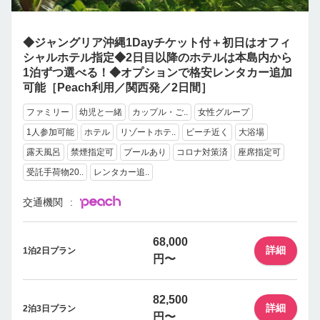
◆ジャングリア沖縄1Dayチケット付＋初日はオフィ
シャルホテル指定◆2日目以降のホテルは本島内から
1泊ずつ選べる！◆オプションで格安レンタカー追加
可能［Peach利用／関西発／2日間］
ファミリー
幼児と一緒
カップル・ご..
女性グループ
1人参加可能
ホテル
リゾートホテ..
ビーチ近く
大浴場
露天風呂
禁煙指定可
プールあり
コロナ対策済
座席指定可
受託手荷物20..
レンタカー追..
交通機関
68,000
詳細
1泊2日プラン
円〜
82,500
詳細
2泊3日プラン
円〜