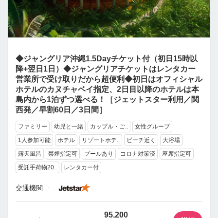
◆ジャングリア沖縄1.5Dayチケット付（初日15時以
降+翌日1日）◆ジャングリアチケットはレンタカー
営業所で受け取りだから超便利◆初日はオフィシャル
ホテルのカヌチャベイ指定、2日目以降のホテルは本
島内から1泊ずつ選べる！［ジェットスター利用／関
西発／早割60日／3日間］
ファミリー
幼児と一緒
カップル・ご..
女性グループ
1人参加可能
ホテル
リゾートホテ..
ビーチ近く
大浴場
露天風呂
禁煙指定可
プールあり
コロナ対策済
座席指定可
受託手荷物20..
レンタカー付
交通機関
95,200