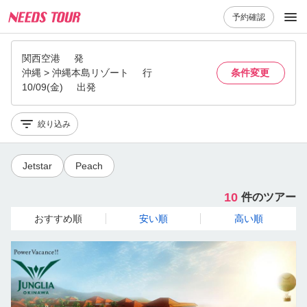
予約確認
関西空港
発
沖縄 > 沖縄本島リゾート
行
条件変更
10/09(金)
出発
絞り込み
Jetstar
Peach
10
件のツアー
おすすめ順
安い順
高い順