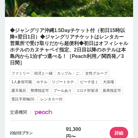
◆ジャングリア沖縄1.5Dayチケット付（初日15時以
降+翌日1日）◆ジャングリアチケットはレンタカー
営業所で受け取りだから超便利◆初日はオフィシャル
ホテルのカヌチャベイ指定、2日目以降のホテルは本
島内から1泊ずつ選べる！［Peach利用／関西発／3
日間］
ファミリー
幼児と一緒
カップル・ご..
女性グループ
1人参加可能
ホテル
リゾートホテ..
ビーチ近く
大浴場
露天風呂
禁煙指定可
プールあり
コロナ対策済
座席指定可
受託手荷物20..
レンタカー付
交通機関
91,300
詳細
2泊3日プラン
円〜