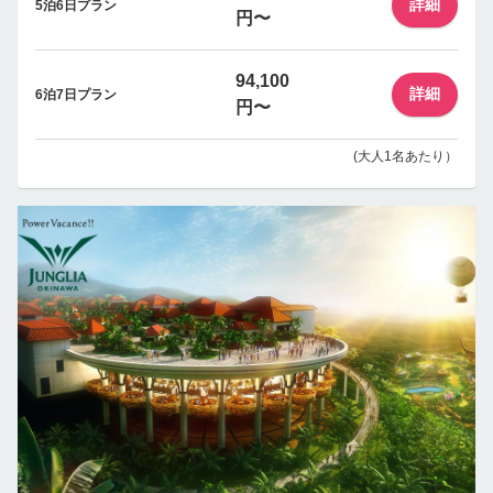
詳細
5泊6日プラン
円〜
94,100
詳細
6泊7日プラン
円〜
(大人1名あたり）