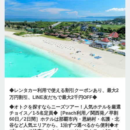
◆レンタカー利用で使える割引クーポンあり、最大2
万円割引、LINE友だちで最大2千円OFF◆
◆オトクを探すならニーズツアー！人気ホテルを厳選
チョイス／1-5名定員◆［Peach利用／関西発／早割
60日／2日間］ホテルは那覇市内・恩納村・名護・北
谷など人気エリアから、1泊ずつ選べるから便利◆オ