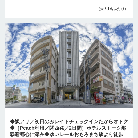
(大人1名あたり）
◆訳アリ／初日のみレイトチェックインだからオトク
◆［Peach利用／関西発／2日間］ホテルストーク那
覇新都心に滞在◆ゆいレールおもろまち駅より徒歩