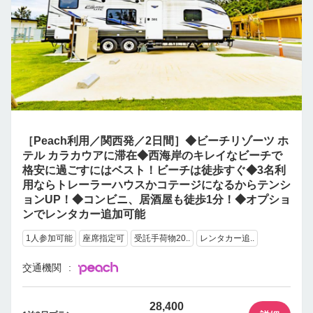
［Peach利用／関西発／2日間］◆ビーチリゾーツ ホ
テル カラカウアに滞在◆西海岸のキレイなビーチで
格安に過ごすにはベスト！ビーチは徒歩すぐ◆3名利
用ならトレーラーハウスかコテージになるからテンシ
ョンUP！◆コンビニ、居酒屋も徒歩1分！◆オプショ
ンでレンタカー追加可能
1人参加可能
座席指定可
受託手荷物20..
レンタカー追..
交通機関
28,400