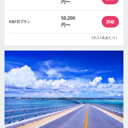
円〜
50,200
詳細
6泊7日プラン
円〜
(大人1名あたり）