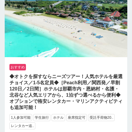
おすすめ
◆オトクを探すならニーズツアー！人気ホテルを厳選
チョイス／1-5名定員◆［Peach利用／関西発／早割
120日／2日間］ホテルは那覇市内・恩納村・名護・
北谷など人気エリアから、1泊ずつ選べるから便利◆
オプションで格安レンタカー・マリンアクティビティ
も追加可能！
1人参加可能
学生旅行
ホテル
座席指定可
受託手荷物20..
レンタカー追..