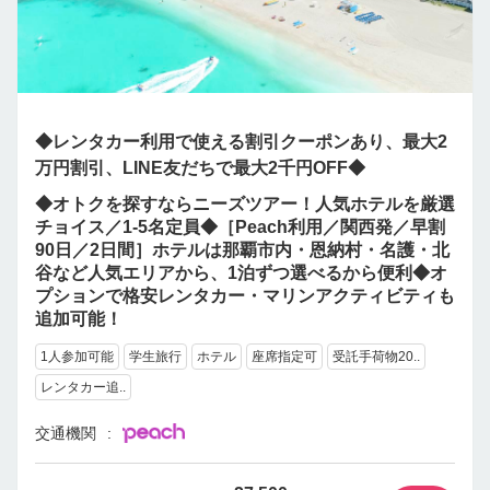
◆レンタカー利用で使える割引クーポンあり、最大2
万円割引、LINE友だちで最大2千円OFF◆
◆オトクを探すならニーズツアー！人気ホテルを厳選
チョイス／1-5名定員◆［Peach利用／関西発／早割
90日／2日間］ホテルは那覇市内・恩納村・名護・北
谷など人気エリアから、1泊ずつ選べるから便利◆オ
プションで格安レンタカー・マリンアクティビティも
追加可能！
1人参加可能
学生旅行
ホテル
座席指定可
受託手荷物20..
レンタカー追..
交通機関