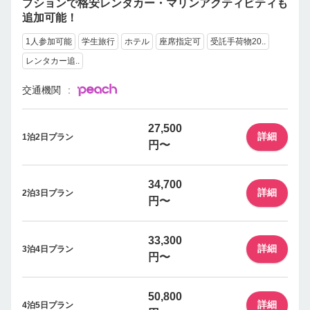
プションで格安レンタカー・マリンアクティビティも
追加可能！
1人参加可能
学生旅行
ホテル
座席指定可
受託手荷物20..
レンタカー追..
交通機関
27,500
詳細
1泊2日プラン
円〜
34,700
詳細
2泊3日プラン
円〜
33,300
詳細
3泊4日プラン
円〜
50,800
詳細
4泊5日プラン