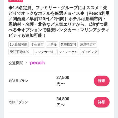
◆1-6名定員、ファミリー・グループにオススメ！先
どりでオトクなホテルを厳選チョイス◆［Peach利用
／関西発／早割120日／2日間］ホテルは那覇市内・
恩納村・名護・北谷など人気エリアから、1泊ずつ選
べる◆オプションで格安レンタカー・マリンアクティ
ビティも追加可能！
1人参加可能
学生旅行
ホテル
禁煙指定可
座席指定可
受託手荷物20..
レンタカー追..
シュノーケル
ダイビング
交通機関
27,500
詳細
1泊2日プラン
円〜
34,800
詳細
2泊3日プラン
円〜