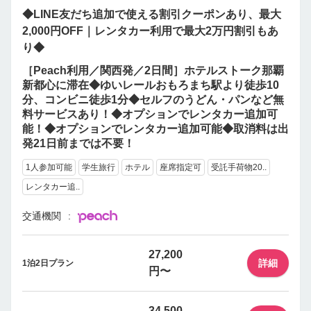
◆LINE友だち追加で使える割引クーポンあり、最大
2,000円OFF｜レンタカー利用で最大2万円割引もあ
り◆
［Peach利用／関西発／2日間］ホテルストーク那覇
新都心に滞在◆ゆいレールおもろまち駅より徒歩10
分、コンビニ徒歩1分◆セルフのうどん・パンなど無
料サービスあり！◆オプションでレンタカー追加可
能！◆オプションでレンタカー追加可能◆取消料は出
発21日前までは不要！
1人参加可能
学生旅行
ホテル
座席指定可
受託手荷物20..
レンタカー追..
交通機関
27,200
詳細
1泊2日プラン
円〜
34,500