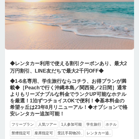
◆レンタカー利用で使える割引クーポンあり、最大2
万円割引、LINE友だちで最大2千円OFF◆
◆1-6名専用、学生旅行ならコチラ、お得プランが満
載◆［Peachで行く沖縄本島／関西発／2日間］通常
よりもリーズナブルな料金でランクUP可能なホテル
を厳選！1泊ずつチョイスOKで便利！◆基本料金の
希望ヶ丘は23年8月リニューアル！◆オプションで格
安レンタカー追加可能！
フリープラン
人気ツアー
1人参加可能
学生旅行
ホテル
禁煙指定可
座席指定可
受託手荷物20..
レンタカー追..