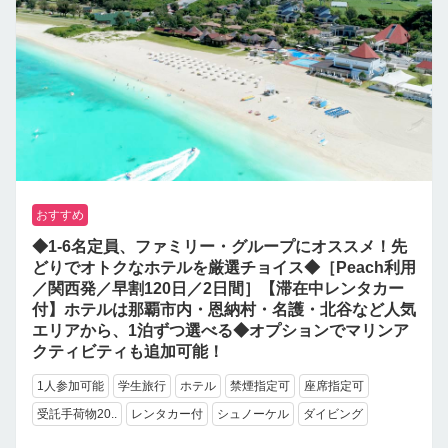
おすすめ
◆1-6名定員、ファミリー・グループにオススメ！先
どりでオトクなホテルを厳選チョイス◆［Peach利用
／関西発／早割120日／2日間］【滞在中レンタカー
付】ホテルは那覇市内・恩納村・名護・北谷など人気
エリアから、1泊ずつ選べる◆オプションでマリンア
クティビティも追加可能！
1人参加可能
学生旅行
ホテル
禁煙指定可
座席指定可
受託手荷物20..
レンタカー付
シュノーケル
ダイビング