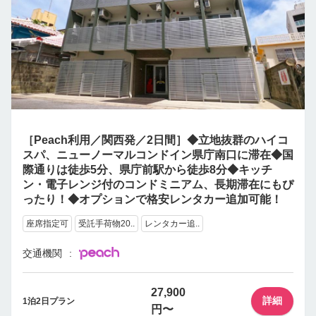
［Peach利用／関西発／2日間］◆立地抜群のハイコ
スパ、ニューノーマルコンドイン県庁南口に滞在◆国
際通りは徒歩5分、県庁前駅から徒歩8分◆キッチ
ン・電子レンジ付のコンドミニアム、長期滞在にもぴ
ったり！◆オプションで格安レンタカー追加可能！
座席指定可
受託手荷物20..
レンタカー追..
交通機関
27,900
詳細
1泊2日プラン
円〜