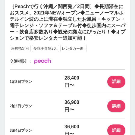
［Peachで行く沖縄／関西発／2日間］◆長期滞在に
おススメ、2021年NEWオープン◆ニューノーマルホ
テルイン波の上に滞在◆独立したお風呂・キッチン・
電子レンジ・ソファ＆テーブル付◆徒歩圏内にスーパ
ー・飲食店多数あり◆観光の拠点にぴったり！◆オプ
ションで格安レンタカー追加可能！
座席指定可
受託手荷物20..
レンタカー追..
交通機関
28,400
詳細
1泊2日プラン
円〜
36,900
詳細
2泊3日プラン
円〜
36,600
詳細
3泊4日プラン
円〜