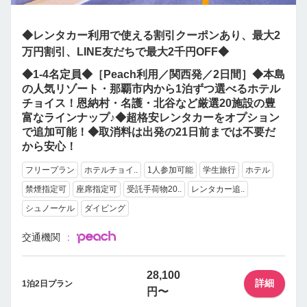
◆レンタカー利用で使える割引クーポンあり、最大2
万円割引、LINE友だちで最大2千円OFF◆
◆1-4名定員◆［Peach利用／関西発／2日間］◆本島
の人気リゾート・那覇市内から1泊ずつ選べるホテル
チョイス！恩納村・名護・北谷など厳選20施設の豊
富なラインナップ♪◆超格安レンタカーをオプション
で追加可能！◆取消料は出発の21日前までは不要だ
から安心！
フリープラン
ホテルチョイ..
1人参加可能
学生旅行
ホテル
禁煙指定可
座席指定可
受託手荷物20..
レンタカー追..
シュノーケル
ダイビング
交通機関
28,100
詳細
1泊2日プラン
円〜