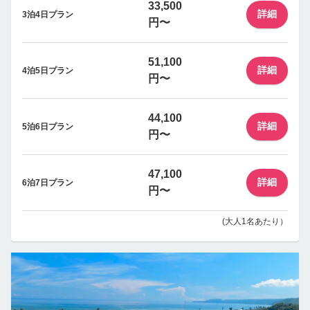
33,500
詳細
3泊4日プラン
円〜
51,100
詳細
4泊5日プラン
円〜
44,100
詳細
5泊6日プラン
円〜
47,100
詳細
6泊7日プラン
円〜
(大人1名あたり）