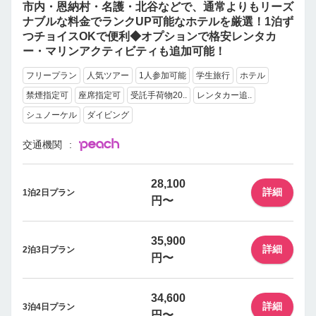
市内・恩納村・名護・北谷などで、通常よりもリーズ
ナブルな料金でランクUP可能なホテルを厳選！1泊ず
つチョイスOKで便利◆オプションで格安レンタカ
ー・マリンアクティビティも追加可能！
フリープラン
人気ツアー
1人参加可能
学生旅行
ホテル
禁煙指定可
座席指定可
受託手荷物20..
レンタカー追..
シュノーケル
ダイビング
交通機関
28,100
詳細
1泊2日プラン
円〜
35,900
詳細
2泊3日プラン
円〜
34,600
詳細
3泊4日プラン
円〜