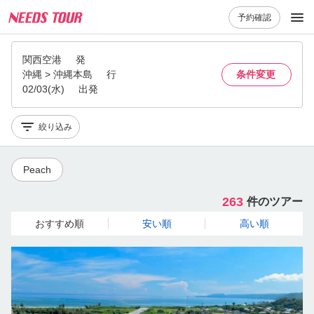
予約確認
関西空港
発
沖縄 > 沖縄本島
行
条件変更
02/03(水)
出発
絞り込み
Peach
263
件のツアー
おすすめ順
安い順
高い順