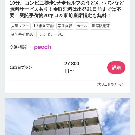
10分、コンビニ徒歩1分◆セルフのうどん・パンなど
無料サービスあり！◆取消料は出発21日前までは不
要！受託手荷物20キロ＆事前座席指定も無料！
人気ツアー
1人参加可能
学生旅行
ホテル
座席指定可
受託手荷物20..
レンタカー追..
交通機関
27,800
詳細
1泊2日プラン
円〜
(大人1名あたり）