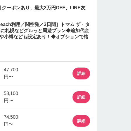
クーポンあり、最大2万円OFF、LINE友
each利用／関空発／3日間］トマム ザ・タ
インに札幌などグルっと周遊プラン◆追加代金
野や小樽なども設定あり！◆オプションで格
47,700
詳細
円〜
58,100
詳細
円〜
74,500
詳細
円〜