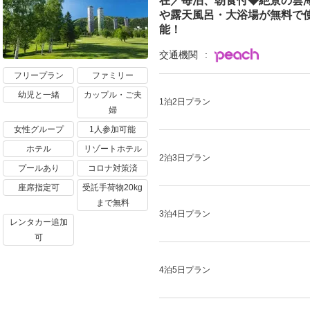
在／毎泊、朝食付◆絶景の雲
や露天風呂・大浴場が無料で
能！
交通機関
フリープラン
ファミリー
幼児と一緒
カップル・ご夫
1泊2日プラン
婦
女性グループ
1人参加可能
ホテル
リゾートホテル
2泊3日プラン
プールあり
コロナ対策済
座席指定可
受託手荷物20kg
まで無料
3泊4日プラン
レンタカー追加
可
4泊5日プラン