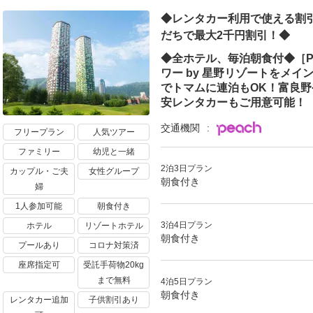
◆レンタカー利用で使える割引
だちで最大2千円割引！◆
◆全ホテル、毎泊朝食付◆［P
ワー by 星野リゾートをメ
でトマムに連泊もOK！富良
安レンタカーもご用意可能！
交通機関
フリープラン
人気ツアー
ファミリー
幼児と一緒
2泊3日プラン
カップル・ご夫
女性グループ
朝食付き
婦
1人参加可能
朝食付き
3泊4日プラン
ホテル
リゾートホテル
朝食付き
プールあり
コロナ対策済
座席指定可
受託手荷物20kg
まで無料
4泊5日プラン
朝食付き
レンタカー追加
子供割引あり