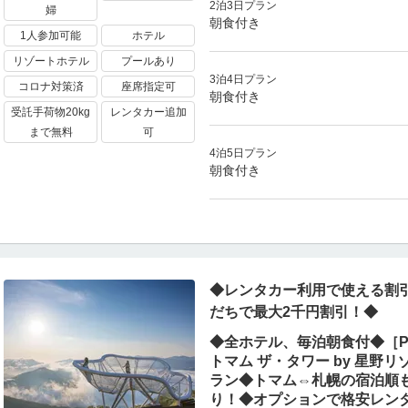
2泊3日プラン
婦
朝食付き
1人参加可能
ホテル
リゾートホテル
プールあり
3泊4日プラン
コロナ対策済
座席指定可
朝食付き
受託手荷物20kg
レンタカー追加
まで無料
可
4泊5日プラン
朝食付き
◆レンタカー利用で使える割引
だちで最大2千円割引！◆
◆全ホテル、毎泊朝食付◆［Pe
トマム ザ・タワー by 星
ラン◆トマム⇔札幌の宿泊順
り！◆オプションで格安レン