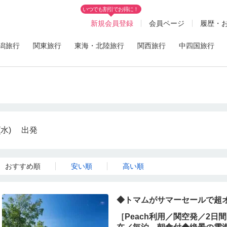
いつでも割引でお得に！
新規会員登録
会員ページ
履歴・
潟旅行
関東旅行
東海・北陸旅行
関西旅行
中四国旅行
(水)
出発
おすすめ順
安い順
高い順
◆トマムがサマーセールで超
［Peach利用／関空発／2日