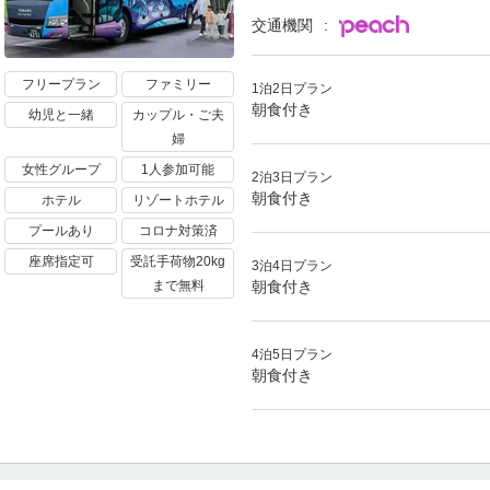
交通機関
フリープラン
ファミリー
1泊2日プラン
朝食付き
幼児と一緒
カップル・ご夫
婦
女性グループ
1人参加可能
2泊3日プラン
朝食付き
ホテル
リゾートホテル
プールあり
コロナ対策済
座席指定可
受託手荷物20kg
3泊4日プラン
朝食付き
まで無料
4泊5日プラン
朝食付き