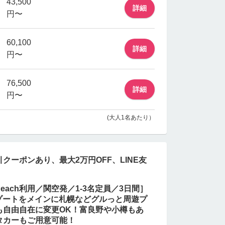
43,500
詳細
円〜
60,100
詳細
円〜
76,500
詳細
円〜
(大人1名あたり）
クーポンあり、最大2万円OFF、LINE友
ach利用／関空発／1-3名定員／3日間］
野リゾートをメインに札幌などグルっと周遊プ
も自由自在に変更OK！富良野や小樽もあ
タカーもご用意可能！