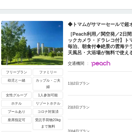
◆トマムがサマーセールで超
［Peach利用／関空発／2日
ックカメラ・ドラレコ付】トマ
毎泊、朝食付◆絶景の雲海テ
天風呂・大浴場が無料で使え
交通機関
フリープラン
ファミリー
幼児と一緒
カップル・ご夫
1泊2日プラン
婦
女性グループ
1人参加可能
ホテル
リゾートホテル
2泊3日プラン
プールあり
コロナ対策済
座席指定可
受託手荷物20kg
まで無料
3泊4日プラン