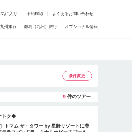
お気に入り
予約確認
よくあるお問い合わせ
九州旅行
離島（九州）旅行
オプショナル情報
条件変更
9
件のツアー
オトク◆
間］トマム ザ・タワー by 星野リゾートに滞