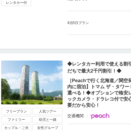
レンタカー付
4泊5日プラン
◆レンタカー利用で使える割引
だちで最大2千円割引！◆
［Peachで行く北海道／関
内に宿泊】トマム ザ・タワー
選べる！◆オプションで格安レ
ックカメラ・ドラレコ付で安
要だから安心！
フリープラン
人気ツアー
交通機関
ファミリー
幼児と一緒
カップル・ご夫
女性グループ