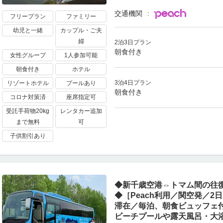
交通機関
フリープラン
ファミリー
幼児と一緒
カップル・ご夫
婦
2泊3日プラン
朝食付き
女性グループ
1人参加可能
朝食付き
ホテル
3泊4日プラン
リゾートホテル
プールあり
朝食付き
コロナ対策済
座席指定可
受託手荷物20kg
レンタカー追加
まで無料
可
子供割引あり
◆新千歳空港⇔トマム間の往
◆［Peach利用／関空発／2
滞在／毎泊、朝食ビュッフェ
ビーチプールや露天風呂・大