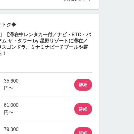
オトク◆
間］【滞在中レンタカー付／ナビ・ETC・バ
ム ザ・タワー by 星野リゾートに滞在／
ラスゴンドラ、ミナミナビーチプールや露
る！
35,600
詳細
円〜
61,000
詳細
円〜
79,300
詳細