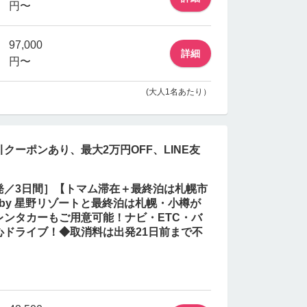
円〜
97,000
詳細
円〜
(大人1名あたり）
クーポンあり、最大2万円OFF、LINE友
空発／3日間］【トマム滞在＋最終泊は札幌市
 by 星野リゾートと最終泊は札幌・小樽が
ンタカーもご用意可能！ナビ・ETC・バ
心ドライブ！◆取消料は出発21日前まで不