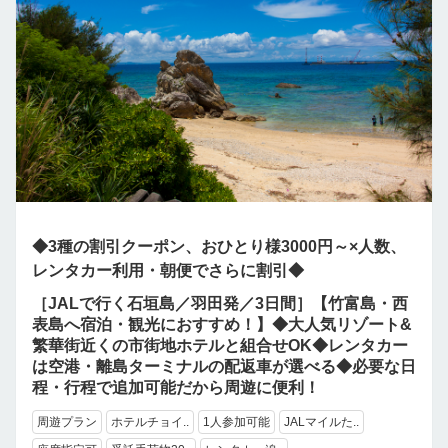
◆3種の割引クーポン、おひとり様3000円～×人数、
レンタカー利用・朝便でさらに割引◆
［JALで行く石垣島／羽田発／3日間］【竹富島・西
表島へ宿泊・観光におすすめ！】◆大人気リゾート&
繁華街近くの市街地ホテルと組合せOK◆レンタカー
は空港・離島ターミナルの配返車が選べる◆必要な日
程・行程で追加可能だから周遊に便利！
周遊プラン
ホテルチョイ..
1人参加可能
JALマイルた..