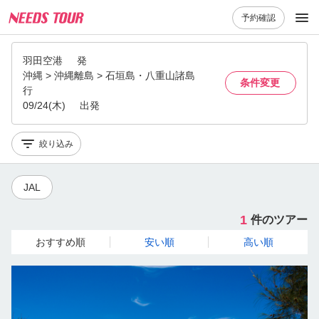
予約確認
羽田空港
発
沖縄 > 沖縄離島 > 石垣島・八重山諸島
条件変更
行
09/24(木)
出発
絞り込み
JAL
1
件のツアー
おすすめ順
安い順
高い順