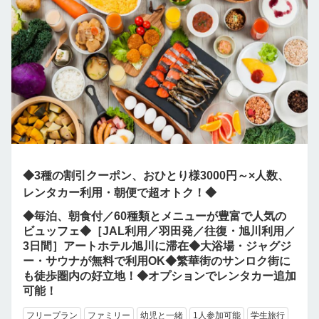
◆3種の割引クーポン、おひとり様3000円～×人数、
レンタカー利用・朝便で超オトク！◆
◆毎泊、朝食付／60種類とメニューが豊富で人気の
ビュッフェ◆［JAL利用／羽田発／往復・旭川利用／
3日間］アートホテル旭川に滞在◆大浴場・ジャグジ
ー・サウナが無料で利用OK◆繁華街のサンロク街に
も徒歩圏内の好立地！◆オプションでレンタカー追加
可能！
フリープラン
ファミリー
幼児と一緒
1人参加可能
学生旅行