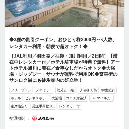
◆3種の割引クーポン、おひとり様3000円～×人数、
レンタカー利用・朝便で超オトク！◆
［JAL利用／羽田発／往復・旭川利用／2日間］【滞
在中レンタカー付／ホテル駐車場が特典で無料】アー
トホテル旭川に滞在／食事なしだからオトク◆大浴
場・ジャグジー・サウナが無料で利用OK◆繁華街の
サンロク街にも徒歩圏内の好立地！
フリープラン
ファミリー
幼児と一緒
1人参加可能
学生旅行
ホテル
ビジネスホテ..
大浴場
コロナ対策済
JALマイルた..
座席指定可
受託手荷物20..
レンタカー付
交通機関