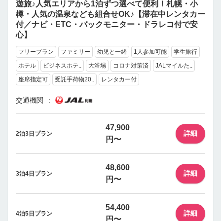
遊旅♪人気エリアから1泊ずつ選べて便利！札幌・小
樽・人気の温泉なども組合せOK♪【滞在中レンタカー
付／ナビ・ETC・バックモニター・ドラレコ付で安
心】
フリープラン
ファミリー
幼児と一緒
1人参加可能
学生旅行
ホテル
ビジネスホテ..
大浴場
コロナ対策済
JALマイルた..
座席指定可
受託手荷物20..
レンタカー付
交通機関
47,900
詳細
2泊3日プラン
円〜
48,600
詳細
3泊4日プラン
円〜
54,400
詳細
4泊5日プラン
円〜