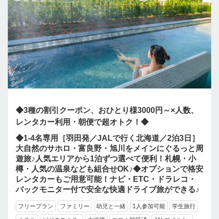
◆3種の割引クーポン、おひとり様3000円～×人数、
レンタカー利用・朝便で超オトク！◆
◆1-4名専用［羽田発／JALで行く北海道／2泊3日］
大自然のサホロ・富良野・旭川をメインにぐるっと周
遊旅♪人気エリアから1泊ずつ選べて便利！札幌・小
樽・人気の温泉なども組合せOK♪◆オプションで格安
レンタカーもご用意可能！ナビ・ETC・ドラレコ・
バックモニター付で安全な快適ドライブ旅ができる♪
フリープラン
ファミリー
幼児と一緒
1人参加可能
学生旅行