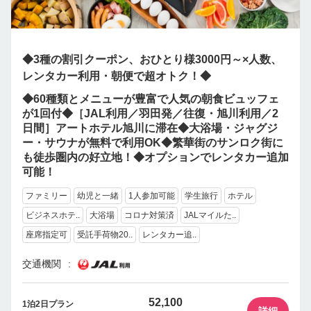
◆3種の割引クーポン、おひとり様3000円～×人数、
レンタカー利用・朝便で超オトク！◆
◆60種類とメニューが豊富で人気の朝食ビュッフェ
が1回付◆［JAL利用／羽田発／往復・旭川利用／2
日間］アートホテル旭川に滞在◆大浴場・ジャグジ
ー・サウナが無料で利用OK◆繁華街のサンロク街に
も徒歩圏内の好立地！◆オプションでレンタカー追加
可能！
ファミリー
幼児と一緒
1人参加可能
学生旅行
ホテル
ビジネスホテ..
大浴場
コロナ対策済
JALマイルた..
座席指定可
受託手荷物20..
レンタカー追..
交通機関
52,100
1泊2日プラン
詳細