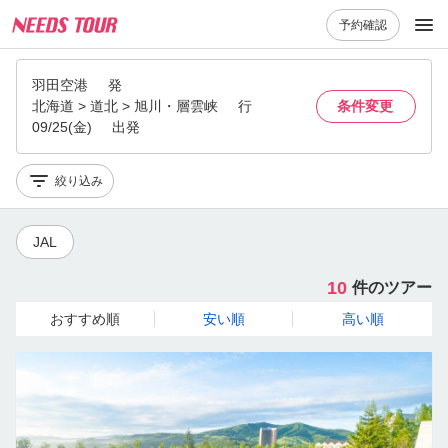
予約確認
羽田空港
発
北海道 > 道北 > 旭川・層雲峡
行
条件変更
09/25(金)
出発
絞り込み
JAL
10
件のツアー
おすすめ順
安い順
高い順