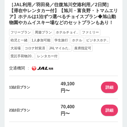
［JAL利用／羽田発／往復旭川空港利用／2日間］
【滞在中レンタカー付】【旭川・富良野・トマムエリ
ア】ホテルは1泊ずつ選べるチョイスプラン◆旭山動
物園やカムイスキー場などのセットプランもあり！
フリープラン
周遊プラン
ホテルチョイ..
ファミリー
幼児と一緒
1人参加可能
学生旅行
ホテル
ビジネスホテ..
大浴場
コロナ対策済
JALマイルた..
座席指定可
受託手荷物20..
レンタカー付
交通機関
49,100
詳細
1泊2日プラン
円〜
70,400
詳細
2泊3日プラン
円〜