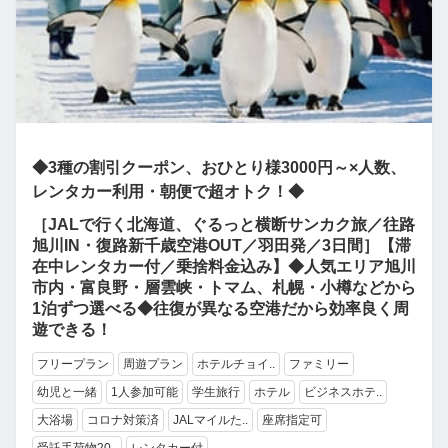
◆3種の割引クーポン、おひとり様3000円～×人数、
レンタカー利用・朝便で超オトク！◆
［JALで行く北海道、ぐるっと横断サンカク旅／往路
旭川IN・復路新千歳空港OUT／羽田発／3日間］【滞
在中レンタカー付／乗捨料金込み】◆人気エリア旭川
市内・富良野・層雲峡・トマム、札幌・小樽などから
1泊ずつ選べる◆往復が異なる空港だから効率良く周
遊できる！
フリープラン
周遊プラン
ホテルチョイ..
ファミリー
幼児と一緒
1人参加可能
学生旅行
ホテル
ビジネスホテ..
大浴場
コロナ対策済
JALマイルた..
座席指定可
受託手荷物20..
レンタカー付