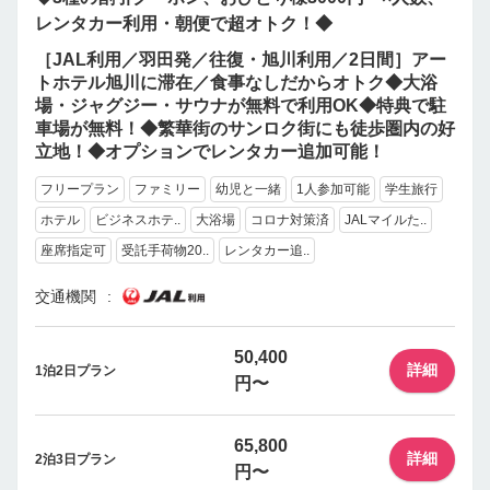
レンタカー利用・朝便で超オトク！◆
［JAL利用／羽田発／往復・旭川利用／2日間］アー
トホテル旭川に滞在／食事なしだからオトク◆大浴
場・ジャグジー・サウナが無料で利用OK◆特典で駐
車場が無料！◆繁華街のサンロク街にも徒歩圏内の好
立地！◆オプションでレンタカー追加可能！
フリープラン
ファミリー
幼児と一緒
1人参加可能
学生旅行
ホテル
ビジネスホテ..
大浴場
コロナ対策済
JALマイルた..
座席指定可
受託手荷物20..
レンタカー追..
交通機関
50,400
詳細
1泊2日プラン
円〜
65,800
詳細
2泊3日プラン
円〜