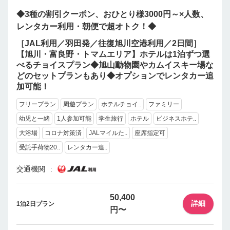
◆3種の割引クーポン、おひとり様3000円～×人数、
レンタカー利用・朝便で超オトク！◆
［JAL利用／羽田発／往復旭川空港利用／2日間］
【旭川・富良野・トマムエリア】ホテルは1泊ずつ選
べるチョイスプラン◆旭山動物園やカムイスキー場な
どのセットプランもあり◆オプションでレンタカー追
加可能！
フリープラン
周遊プラン
ホテルチョイ..
ファミリー
幼児と一緒
1人参加可能
学生旅行
ホテル
ビジネスホテ..
大浴場
コロナ対策済
JALマイルた..
座席指定可
受託手荷物20..
レンタカー追..
交通機関
50,400
詳細
1泊2日プラン
円〜