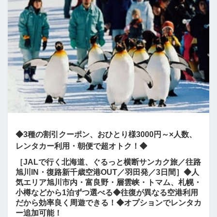
◆3種の割引クーポン、おひとり様3000円～×人数、
レンタカー利用・朝便で超オトク！◆
［JALで行く北海道、ぐるっと横断サンカク旅／往路
旭川IN・復路新千歳空港OUT／羽田発／3日間］◆人
気エリア旭川市内・富良野・層雲峡・トマム、札幌・
小樽などから1泊ずつ選べる◆往復が異なる空港利用
だから効率良く周遊できる！◆オプションでレンタカ
ー追加可能！