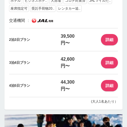
ホテル
ビジネスホテ..
大浴場
コロナ対策済
JALマイルた..
座席指定可
受託手荷物20..
レンタカー追..
交通機関
39,500
詳細
2泊3日プラン
円〜
42,600
詳細
3泊4日プラン
円〜
44,300
詳細
4泊5日プラン
円〜
(大人1名あたり）