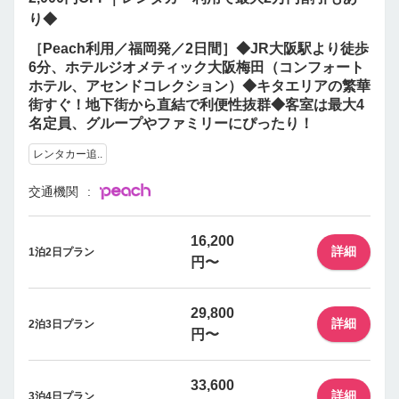
り◆
［Peach利用／福岡発／2日間］◆JR大阪駅より徒歩
6分、ホテルジオメティック大阪梅田（コンフォート
ホテル、アセンドコレクション）◆キタエリアの繁華
街すぐ！地下街から直結で利便性抜群◆客室は最大4
名定員、グループやファミリーにぴったり！
レンタカー追..
交通機関
16,200
詳細
1泊2日プラン
円〜
29,800
詳細
2泊3日プラン
円〜
33,600
詳細
3泊4日プラン