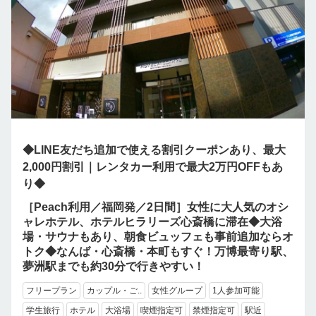
◆LINE友だち追加で使える割引クーポンあり、最大
2,000円割引｜レンタカー利用で最大2万円OFFもあ
り◆
［Peach利用／福岡発／2日間］女性に大人気のオシ
ャレホテル、ホテルヒラリーズ心斎橋に滞在◆大浴
場・サウナもあり、朝食ビュッフェも事前追加ならオ
トク◆なんば・心斎橋・本町もすぐ！万博最寄り駅、
夢洲駅までも約30分で行きやすい！
フリープラン
カップル・ご..
女性グループ
1人参加可能
学生旅行
ホテル
大浴場
喫煙指定可
禁煙指定可
駅近