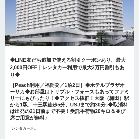
◆LINE友だち追加で使える割引クーポンあり、最大
2,000円OFF｜レンタカー利用で最大2万円割引もあ
り◆
［Peach利用／福岡発／1泊2日］◆ホテルプラザオ
ーサカ◆お部屋はトリプル・フォースもあってファミ
リーにもぴったり！◆アクセス抜群！大阪（梅田）駅
から1駅、十三駅徒歩5分、USJまで約30分♪◆取消料
は出発の21日前まで不要！受託手荷物20キロ＆並び
席ご用意が無料♪
レンタカー追..