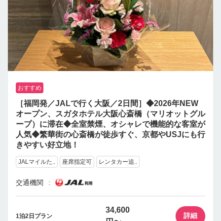
おすすめ
［福岡発／JALで行く大阪／2日間］◆2026年NEW
オープン、スガタホテル大阪心斎橋（マリオットグル
ープ）に滞在◆全室禁煙、オシャレで機能的な客室が
人気◆繁華街の心斎橋が徒歩すぐ、京都やUSJにも行
きやすい好立地！
JALマイルた..
座席指定可
レンタカー追..
交通機関
34,600
詳細
1泊2日プラン