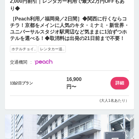
2,000円割引｜レンタカー利用で最大2万円OFFもあ
り◆
［Peach利用／福岡発／2日間］◆関西に行くならコ
チラ！京都をメインに人気のキタ・ミナミ・新世界・
ユニバーサルスタジオ駅周辺など気ままに1泊ずつホ
テルを選べる！◆取消料は出発の21日前まで不要！
ホテルチョイ..
レンタカー追..
交通機関
16,900
詳細
1泊2日プラン
円〜
(大人1名あたり）