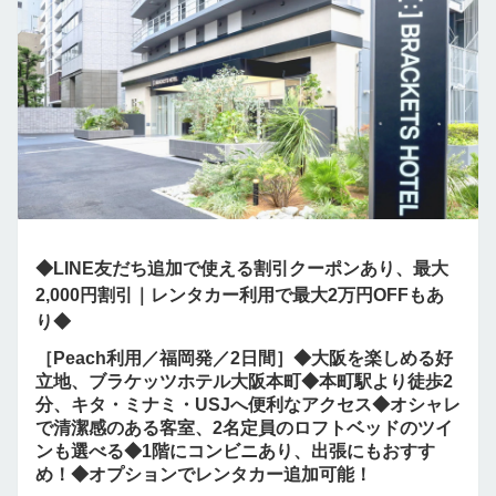
◆LINE友だち追加で使える割引クーポンあり、最大
2,000円割引｜レンタカー利用で最大2万円OFFもあ
り◆
［Peach利用／福岡発／2日間］◆大阪を楽しめる好
立地、ブラケッツホテル大阪本町◆本町駅より徒歩2
分、キタ・ミナミ・USJへ便利なアクセス◆オシャレ
で清潔感のある客室、2名定員のロフトベッドのツイ
ンも選べる◆1階にコンビニあり、出張にもおすす
め！◆オプションでレンタカー追加可能！