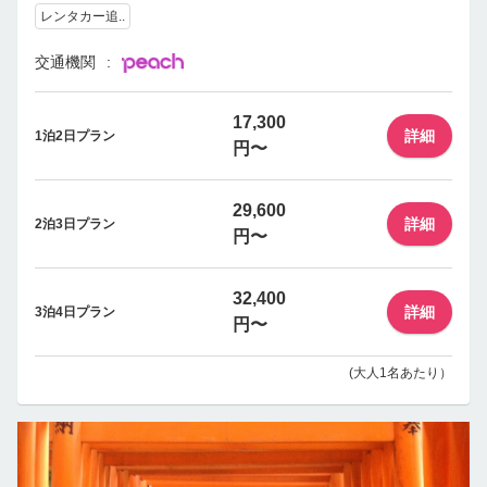
レンタカー追..
交通機関
17,300
詳細
1泊2日プラン
円〜
29,600
詳細
2泊3日プラン
円〜
32,400
詳細
3泊4日プラン
円〜
(大人1名あたり）