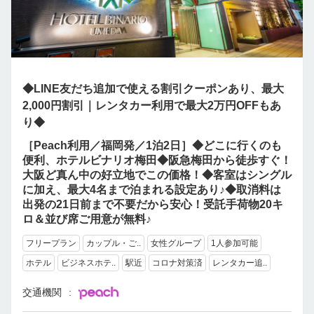
◆LINE友だち追加で使える割引クーポンあり、最大
2,000円割引｜レンタカー利用で最大2万円OFFもあ
り◆
［Peach利用／福岡発／1泊2日］◆どこに行くのも
便利、ホテルビナリオ梅田◆阪急梅田から徒歩すぐ！
大阪ど真ん中の好立地でこの価格！◆客室はシングル
に加え、最大4名まで泊まれる設定あり♪◆取消料は
出発の21日前まで不要だから安心！受託手荷物20キ
ロ＆並び席ご用意が無料♪
フリープラン
カップル・ご..
女性グループ
1人参加可能
ホテル
ビジネスホテ..
駅近
コロナ対策済
レンタカー追..
交通機関