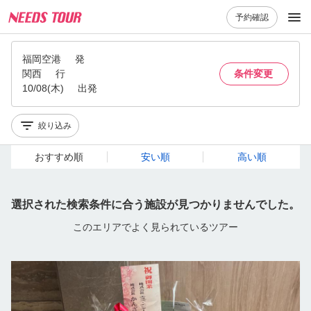
予約確認
福岡空港
発
関西
行
条件変更
10/08(木)
出発
絞り込み
おすすめ順
安い順
高い順
選択された検索条件に合う施設が見つかりませんでした。
このエリアでよく見られているツアー