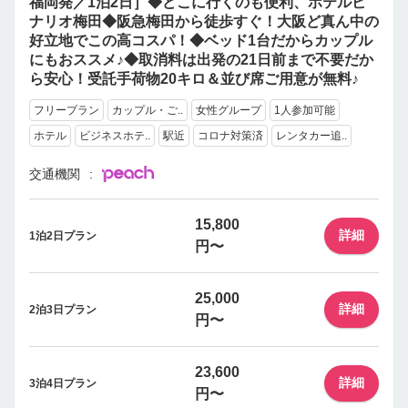
福岡発／1泊2日］◆どこに行くのも便利、ホテルビ
ナリオ梅田◆阪急梅田から徒歩すぐ！大阪ど真ん中の
好立地でこの高コスパ！◆ベッド1台だからカップル
にもおススメ♪◆取消料は出発の21日前まで不要だか
ら安心！受託手荷物20キロ＆並び席ご用意が無料♪
フリープラン
カップル・ご..
女性グループ
1人参加可能
ホテル
ビジネスホテ..
駅近
コロナ対策済
レンタカー追..
交通機関
15,800
詳細
1泊2日プラン
円〜
25,000
詳細
2泊3日プラン
円〜
23,600
詳細
3泊4日プラン
円〜