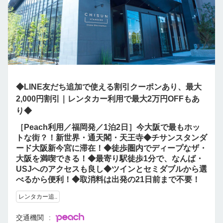
◆LINE友だち追加で使える割引クーポンあり、最大
2,000円割引｜レンタカー利用で最大2万円OFFもあ
り◆
［Peach利用／福岡発／1泊2日］今大阪で最もホッ
トな街？！新世界・通天閣・天王寺◆チサンスタンダ
ード大阪新今宮に滞在！◆徒歩圏内でディープなザ・
大阪を満喫できる！◆最寄り駅徒歩1分で、なんば・
USJへのアクセスも良し◆ツインとセミダブルから選
べるから便利！◆取消料は出発の21日前まで不要！
レンタカー追..
交通機関