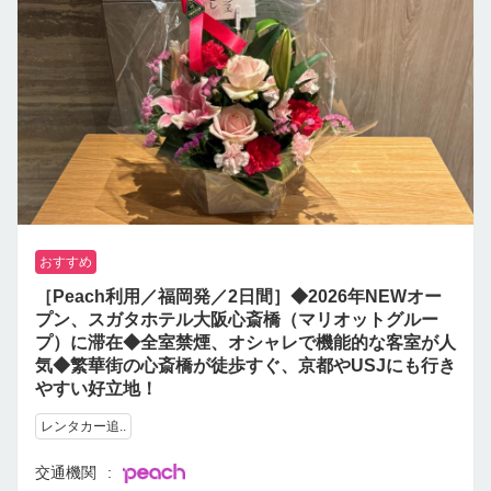
おすすめ
［Peach利用／福岡発／2日間］◆2026年NEWオー
プン、スガタホテル大阪心斎橋（マリオットグルー
プ）に滞在◆全室禁煙、オシャレで機能的な客室が人
気◆繁華街の心斎橋が徒歩すぐ、京都やUSJにも行き
やすい好立地！
レンタカー追..
交通機関