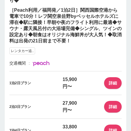
り◆
［Peach利用／福岡発／1泊2日］関西国際空港から
電車で10分！レフ関空泉佐野byベッセルホテルズに
滞在◆駅に隣接！早朝や夜のフライト利用に最適◆サ
ウナ・露天風呂付の大浴場完備◆シングル、ツインの
設定あり◆朝食はオリジナル海鮮丼が大人気！◆取消
料は出発の21日前まで不要！
レンタカー追..
交通機関
15,900
詳細
1泊2日プラン
円〜
27,900
詳細
2泊3日プラン
円〜
33,800
詳細
3泊4日プラン