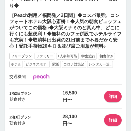
り◆
［Peach利用／福岡発／2日間］◆コスパ最強、コン
フォートホテル大阪心斎橋！◆人気の朝食ビュッフェ
がついてこの価格♪◆大阪ミナミのど真ん中、どこに
行くにも超便利！◆無料のカフェ併設でホテルライフ
も充実！◆取消料は出発の21日前まで不要だから安
心！受託手荷物20キロ＆並び席ご用意が無料♪
フリープラン
ファミリー
1人参加可能
学生旅行
朝食付き
ホテル
ビジネスホテ..
駅近
コロナ対策済
レンタカー追..
交通機関
16,500
1泊2日プラン
詳細
朝食付き
円〜
28,100
2泊3日プラン
詳細
朝食付き
円〜