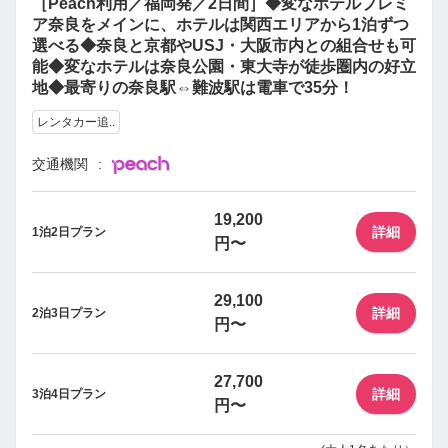
［Peach利用／福岡発／2日間］◆変なホテルプレミ
ア奈良をメインに、ホテルは関西エリアから1泊ずつ
選べる◆奈良と京都やUSJ・大阪市内との組合せも可
能◆変なホテルは奈良公園・東大寺が徒歩圏内の好立
地◆最寄りの奈良駅⇔難波駅は電車で35分！
レンタカー追..
交通機関
19,200
詳細
1泊2日プラン
円〜
29,100
詳細
2泊3日プラン
円〜
27,700
詳細
3泊4日プラン
円〜