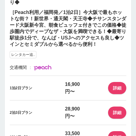
り◆
［Peach利用／福岡発／1泊2日］今大阪で最もホッ
トな街？！新世界・通天閣・天王寺◆チサンスタンダ
ード大阪新今宮、朝食ビュッフェ付きでこの価格◆徒
歩圏内でディープなザ・大阪を満喫できる！◆最寄り
駅徒歩1分で、なんば・USJへのアクセスも良し◆ツ
インとセミダブルから選べるから便利！
レンタカー追..
交通機関
16,900
詳細
1泊2日プラン
円〜
28,900
詳細
2泊3日プラン
円〜
33,500