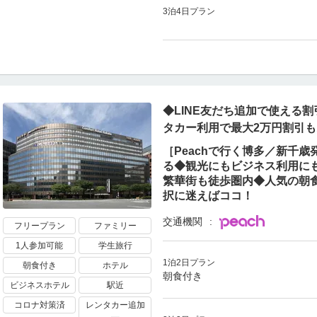
3泊4日プラン
◆LINE友だち追加で使える割
タカー利用で最大2万円割引
［Peachで行く博多／新千
る◆観光にもビジネス利用に
繁華街も徒歩圏内◆人気の朝
択に迷えばココ！
交通機関
フリープラン
ファミリー
1人参加可能
学生旅行
1泊2日プラン
朝食付き
ホテル
朝食付き
ビジネスホテル
駅近
コロナ対策済
レンタカー追加