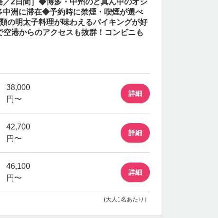
歳発／2日間］◆博多・中州のど真ん中のオシ
多中洲に滞在◆予約時に禁煙・喫煙が選べ
種類の明太子料理が味わえるバイキングが好
で空港からのアクセスも抜群！コンビニも
38,000
詳細
円〜
42,700
詳細
円〜
46,100
詳細
円〜
(大人1名あたり）