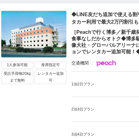
◆LINE友だち追加で使える割
タカー利用で最大2万円割引
［Peachで行く博多／新千
食事なしだからオトク◆博多
像大社・グローバルアリーナ
ョンでレンタカー追加可能！◆
交通機関
1人参加可能
座席指定可
受託手荷物20kg
レンタカー追加
まで無料
可
1泊2日プラン
2泊3日プラン
3泊4日プラン