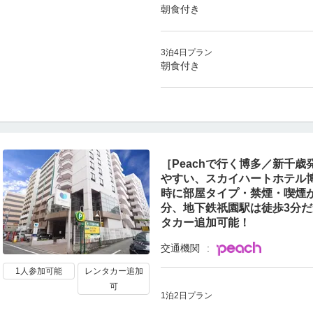
朝食付き
3泊4日プラン
朝食付き
［Peachで行く博多／新千
やすい、スカイハートホテル
時に部屋タイプ・禁煙・喫煙が
分、地下鉄祇園駅は徒歩3分
タカー追加可能！
交通機関
1人参加可能
レンタカー追加
可
1泊2日プラン