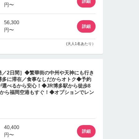
詳細
円〜
56,300
詳細
円〜
(大人1名あたり）
歳発／2日間］◆繁華街の中州や天神にも行き
博多に滞在／食事なしだからオトク◆予約
選べるから安心！◆JR博多駅から徒歩8
だから福岡空港もすぐ！◆オプションでレン
40,400
詳細
円〜