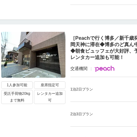
［Peachで行く博多／新千歳発／
岡天神に滞在◆博多のど真ん
◆朝食ビュッフェが大好評、
レンタカー追加も可能！
交通機関
1人参加可能
座席指定可
1泊2日プラン
受託手荷物20kg
レンタカー追加
まで無料
可
2泊3日プラン