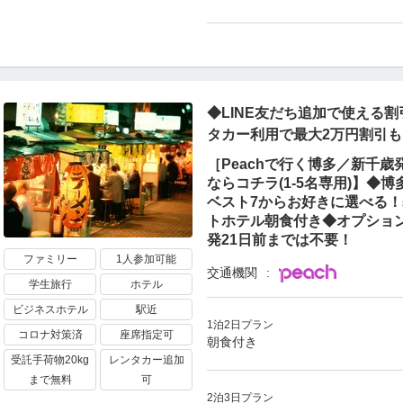
◆LINE友だち追加で使える割
タカー利用で最大2万円割引
［Peachで行く博多／新千
ならコチラ(1-5名専用)】
ベスト7からお好きに選べる
トホテル朝食付き◆オプショ
発21日前までは不要！
ファミリー
1人参加可能
交通機関
学生旅行
ホテル
ビジネスホテル
駅近
1泊2日プラン
コロナ対策済
座席指定可
朝食付き
受託手荷物20kg
レンタカー追加
まで無料
可
2泊3日プラン