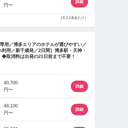
詳細
円〜
(大人1名あたり）
旅専用／博多エリアのホテルが選びやすい／
ch利用／新千歳発／2日間］博多駅・天神・
◆取消料は出発の21日前まで不要！
40,700
詳細
円〜
48,100
詳細
円〜