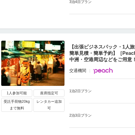
3泊4日プラン
【出張ビジネスパック・1人
簡単見積・簡単予約】［Pea
中洲・空港周辺などをご用意！
交通機関
1泊2日プラン
1人参加可能
座席指定可
受託手荷物20kg
レンタカー追加
まで無料
可
2泊3日プラン