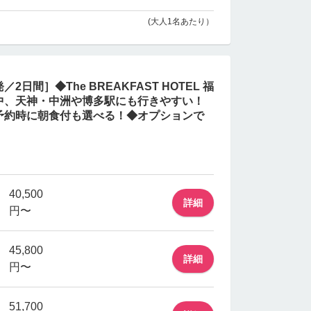
(大人1名あたり）
2日間］◆The BREAKFAST HOTEL 福
中、天神・中洲や博多駅にも行きやすい！
予約時に朝食付も選べる！◆オプションで
40,500
詳細
円〜
45,800
詳細
円〜
51,700