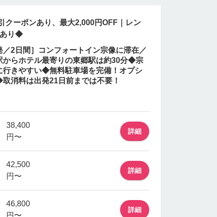
引クーポンあり、最大2,000円OFF｜レン
もあり◆
歳発／2日間］コンフォートイン宗像に滞在／
駅からホテル最寄りの東郷駅は約30分◆宗
に行きやすい◆無料駐車場を完備！オプシ
取消料は出発21日前までは不要！
38,400
詳細
円〜
42,500
詳細
円〜
46,800
詳細
円〜