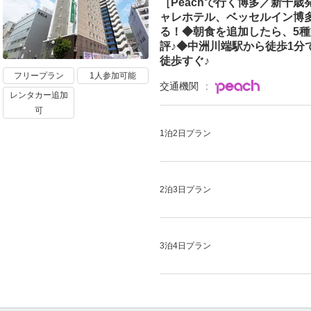
［Peachで行く博多／新千
ャレホテル、ベッセルイン博
る！◆朝食を追加したら、5
評♪◆中洲川端駅から徒歩1分
徒歩すぐ♪
フリープラン
1人参加可能
交通機関
レンタカー追加
可
1泊2日プラン
2泊3日プラン
3泊4日プラン