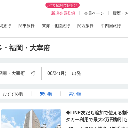
いつでも割引でお得に！
新規会員登録
会員ページ
履歴・
潟旅行
関東旅行
東海・北陸旅行
関西旅行
中四国旅行
 博多・福岡・大宰府
・福岡・大宰府
行
08/24(月)
出発
おすすめ順
安い順
高い順
◆LINE友だち追加で使える割
タカー利用で最大2万円割引