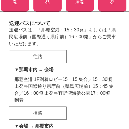
発
発
屋発
発
送迎バスについて
送迎バスは、「那覇空港：15：30発」もしくは「県
民広場前（国際通り県庁前）16：00発」からご乗車
いただけます。
往路
▼那覇市内 → 会場
那覇空港 1F到着ロビー15：15 集合／15：30頃
出発⇒国際通り県庁前（県民広場前）15：45 集
合／16：00頃 出発⇒宜野湾海浜公園17：00頃
到着
復路
▼会場 → 那覇市内