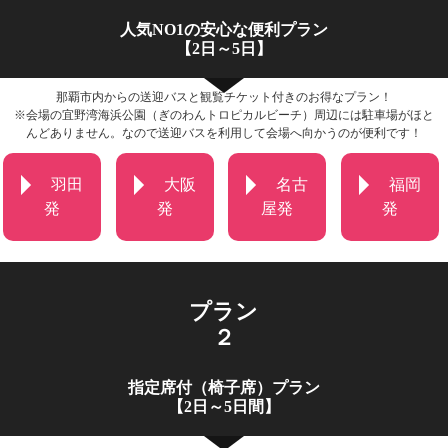
人気NO1の安心な便利プラン
【2日～5日】
那覇市内からの送迎バスと観覧チケット付きのお得なプラン！
※会場の宜野湾海浜公園（ぎのわんトロピカルビーチ）周辺には駐車場がほと
んどありません。なので送迎バスを利用して会場へ向かうのが便利です！
羽田
大阪
名古
福岡
発
発
屋発
発
プラン
２
指定席付（椅子席）プラン
【2日～5日間】