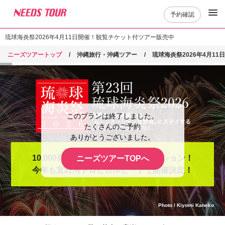
予約確認
琉球海炎祭2026年4月11日開催！観覧チケット付ツアー販売中
ニーズツアートップ
沖縄旅行・沖縄ツアー
琉球海炎祭2026年4月1
このプランは終了しました。
たくさんのご予約
ありがとうございました。
10,000発の花火と音楽のコラボレーション！
ニーズツアーTOPへ
今年も宜野湾トロピカルビーチで開催決定！
Photo / Kiyomi Kaneko