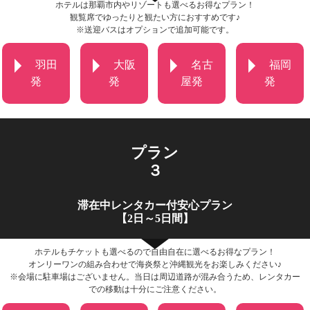
ホテルは那覇市内やリゾートも選べるお得なプラン！
観覧席でゆったりと観たい方におすすめです♪
※送迎バスはオプションで追加可能です。
羽田
大阪
名古
福岡
発
発
屋発
発
プラン
３
滞在中レンタカー付安心プラン
【2日～5日間】
ホテルもチケットも選べるので自由自在に選べるお得なプラン！
オンリーワンの組み合わせで海炎祭と沖縄観光をお楽しみください♪
※会場に駐車場はございません。当日は周辺道路が混み合うため、レンタカー
での移動は十分にご注意ください。