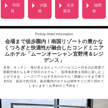
羽田
大阪
名古
福岡
発
発
屋発
発
PickUp Hotel Information
会場まで徒歩圏内！
南国リゾートの豊かな
くつろぎと快適性が融合した
コンドミニア
ムホテル
「ムーンオーシャン宜野湾＆レジ
デンス」
全室、キッチン・海が見えるビューバスバルコニー付きのお部屋で
那覇空港からも車で30分のホテル！。琉球海炎祭を気軽に楽しむこ
とができる、ニーズツアーおすすめのホテル！開催ビーチまで車で
約5分、徒歩で約15分。徒歩圏内のホテルは例年すぐに売り切れて
しまいます！お早めのご予約を！