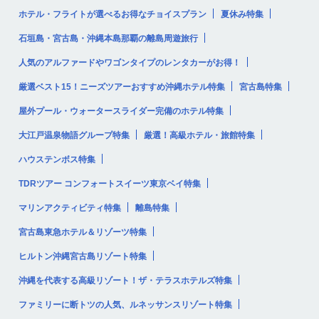
ホテル・フライトが選べるお得なチョイスプラン
夏休み特集
石垣島・宮古島・沖縄本島那覇の離島周遊旅行
人気のアルファードやワゴンタイプのレンタカーがお得！
厳選ベスト15！ニーズツアーおすすめ沖縄ホテル特集
宮古島特集
屋外プール・ウォータースライダー完備のホテル特集
大江戸温泉物語グループ特集
厳選！高級ホテル・旅館特集
ハウステンボス特集
TDRツアー コンフォートスイーツ東京ベイ特集
マリンアクティビティ特集
離島特集
宮古島東急ホテル＆リゾーツ特集
ヒルトン沖縄宮古島リゾート特集
沖縄を代表する高級リゾート！ザ・テラスホテルズ特集
ファミリーに断トツの人気、ルネッサンスリゾート特集