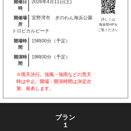
開催日
2026年4月11日(土)
時
開催場
宜野湾市 ぎのわん海浜公園
詳しくは
所
海炎祭HPを
ご覧ください
トロピカルビーチ
開場時
15時00分（予定）
間
開演時
19時00分（予定）
間
※雨天決行。強風・強雨などの荒天
時は中止。開場・開演時間は決定次
第、発表します。
プラン
１