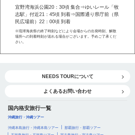
宜野湾海浜公園20：30頃 集合⇒ゆいレール「牧
志駅」付近21：45頃 到着⇒国際通り県庁前（県
民広場前）22：00頃 到着
※琉球海炎祭の終了時刻などにより会場からの出発時刻、解散
場所への到着時刻が送れる場合がございます。予めご了承くだ
さい。
NEEDS TOURについて
よくあるお問い合わせ
国内格安旅行一覧
沖縄旅行・沖縄ツアー
沖縄本島旅行・沖縄本島ツアー
那覇旅行・那覇ツアー